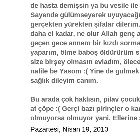
de hasta demişsin ya bu vesile il
Sayende gülümseyerek uyuyacağı
gerçekten yürekten şifalar dileri
daha el kadar, ne olur Allah genç
geçen gece annem bir kızdı sorma
yaparım, ölme baboş öldürürüm s
size birşey olmasın evladım, ölece
nafile be Yasom :( Yine de gülmek
sağlık dileyim canım.
Bu arada çok haklısın, pilav çocu
at çöpe :( Gerçi bazı pirinçler o kad
olmuyorsa olmuyor yani. Ellerine s
Pazartesi, Nisan 19, 2010