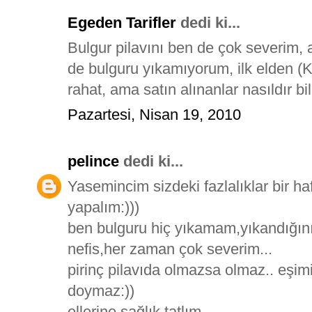
Egeden Tarifler
dedi ki...
Bulgur pilavını ben de çok severim
de bulguru yıkamıyorum, ilk elden (K
rahat, ama satın alınanlar nasıldır bi
Pazartesi, Nisan 19, 2010
pelince
dedi ki...
Yasemincim sizdeki fazlalıklar bir haf
yapalım:)))
ben bulguru hiç yıkamam,yıkandığını
nefis,her zaman çok severim...
pirinç pilavıda olmazsa olmaz.. eşim
doymaz:))
ellerine sağlık tatlım..