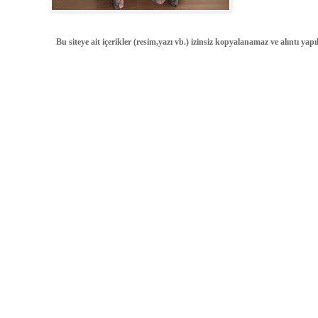
Bu siteye ait içerikler (resim,yazı vb.) izinsiz kopyalanamaz ve alıntı ya