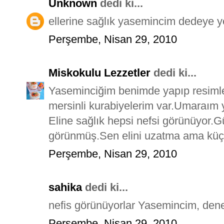
Unknown
dedi ki...
ellerine sağlık yasemincim dedeye y
Perşembe, Nisan 29, 2010
Miskokulu Lezzetler
dedi ki...
Yaseminciğim benimde yapıp resimle
mersinli kurabiyelerim var.Umaraım y
Eline sağlık hepsi nefsi görünüyor.Gü
görünmüş.Sen elini uzatma ama küçü
Perşembe, Nisan 29, 2010
sahika
dedi ki...
nefis görünüyorlar Yasemincim, denen
Perşembe, Nisan 29, 2010