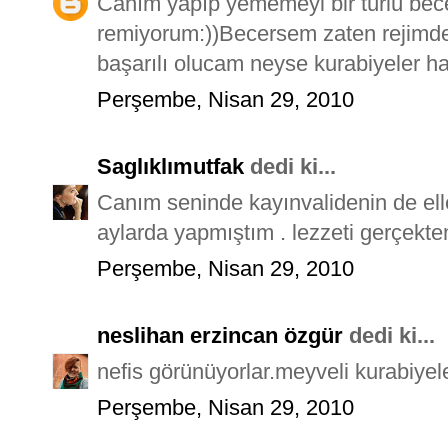
Canım yapıp yememeyi bir türlü bec
remiyorum:))Becersem zaten rejimd
başarılı olucam neyse kurabiyeler hari
Perşembe, Nisan 29, 2010
Saglıklımutfak
dedi ki...
Canım seninde kayınvalidenin de ell
aylarda yapmıştım . lezzeti gerçekte
Perşembe, Nisan 29, 2010
neslihan erzincan özgür
dedi ki...
nefis görünüyorlar.meyveli kurabiyel
Perşembe, Nisan 29, 2010