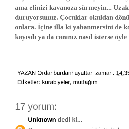
ama elinizi kavanoza sürmeyin... Uzak
duruyorsunuz. Çocuklar okuldan dönü
onlara. İçine illa ki yabanmersini de
kayısılı ya da canınız nasıl isterse öyl
YAZAN
Ordanburdanhayattan
zaman:
14:3
Etİketler:
kurabiyeler
,
mutfağım
17 yorum:
Unknown
dedi ki...