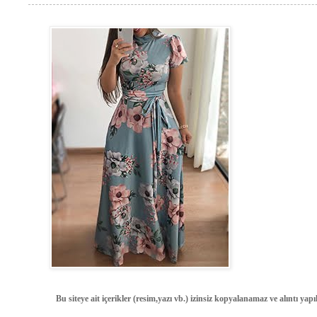
Bu siteye ait içerikler (resim,yazı vb.) izinsiz kopyalanamaz ve alıntı ya