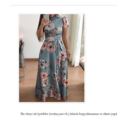
Bu siteye ait içerikler (resim,yazı vb.) izinsiz kopyalanamaz ve alıntı ya