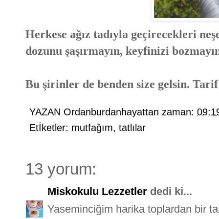
Herkese ağız tadıyla geçirecekleri neş
dozunu şaşırmayın, keyfinizi bozmayın
Bu şirinler de benden size gelsin. Tarif
YAZAN
Ordanburdanhayattan
zaman:
09:1
Etİketler:
mutfağım
,
tatlılar
13 yorum:
Miskokulu Lezzetler
dedi ki...
Yaseminciğim harika toplardan bir t