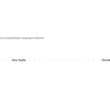
nice bayramlara ulaşmanı dilerim.
Ana Sayfa
Önceki