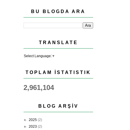
BU BLOGDA ARA
TRANSLATE
Select Language
▼
TOPLAM İSTATISTIK
2,961,104
BLOG ARŞIV
►
2025
(2)
►
2023
(2)