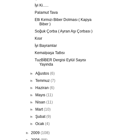
İyi Ki......
Palamut Tava
Etli Kırmızı Biber Dolması ( Kapya
Biber )
Soğuk Çorba ( Ayran Aşı Çorbası )
Kısır
İyi Bayramlar
Kemalpaşa Tatlısı
TuzBİBER Dergisi Eylül Sayısı
Yayında
►
Ağustos
(6)
►
Temmuz
(7)
►
Haziran
(6)
►
Mayıs
(11)
►
Nisan
(11)
►
Mart
(10)
►
Şubat
(9)
►
Ocak
(4)
►
2009
(108)
►
2008
(88)