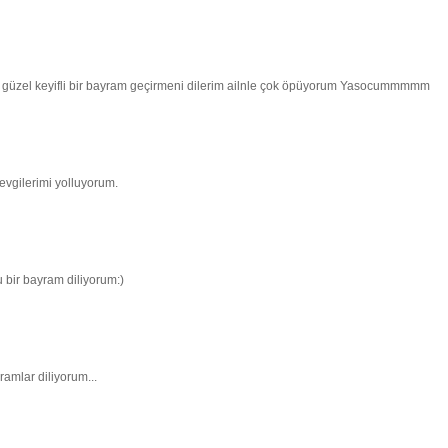
da güzel keyifli bir bayram geçirmeni dilerim ailnle çok öpüyorum Yasocummmmm
evgilerimi yolluyorum.
 bir bayram diliyorum:)
yramlar diliyorum...