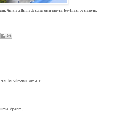
rum. Aman tatlının dozunu şaşırmayın, keyfinizi bozmayın.
ramlar diliyorum sevgiler..
imle. öperim:)