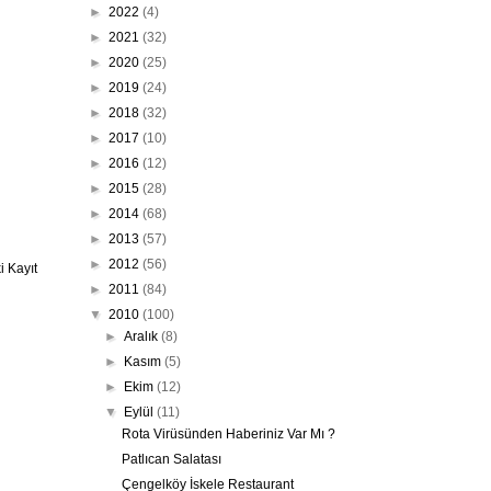
►
2022
(4)
►
2021
(32)
►
2020
(25)
►
2019
(24)
►
2018
(32)
►
2017
(10)
►
2016
(12)
►
2015
(28)
►
2014
(68)
►
2013
(57)
►
2012
(56)
 Kayıt
►
2011
(84)
▼
2010
(100)
►
Aralık
(8)
►
Kasım
(5)
►
Ekim
(12)
▼
Eylül
(11)
Rota Virüsünden Haberiniz Var Mı ?
Patlıcan Salatası
Çengelköy İskele Restaurant