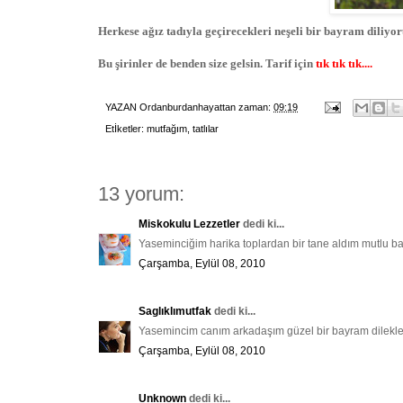
Herkese ağız tadıyla geçirecekleri neşeli bir bayram diliyo
Bu şirinler de benden size gelsin. Tarif için
tık tık tık....
YAZAN
Ordanburdanhayattan
zaman:
09:19
Etİketler:
mutfağım
,
tatlılar
13 yorum:
Miskokulu Lezzetler
dedi ki...
Yaseminciğim harika toplardan bir tane aldım mutlu bay
Çarşamba, Eylül 08, 2010
Saglıklımutfak
dedi ki...
Yasemincim canım arkadaşım güzel bir bayram dilekler
Çarşamba, Eylül 08, 2010
Unknown
dedi ki...