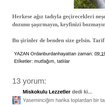
Herkese ağız tadıyla geçirecekleri neş
dozunu şaşırmayın, keyfinizi bozmayın
Bu şirinler de benden size gelsin. Tarif
YAZAN
Ordanburdanhayattan
zaman:
09:1
Etİketler:
mutfağım
,
tatlılar
13 yorum:
Miskokulu Lezzetler
dedi ki...
Yaseminciğim harika toplardan bir t