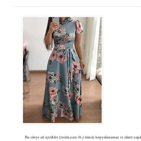
Bu siteye ait içerikler (resim,yazı vb.) izinsiz kopyalanamaz ve alıntı ya