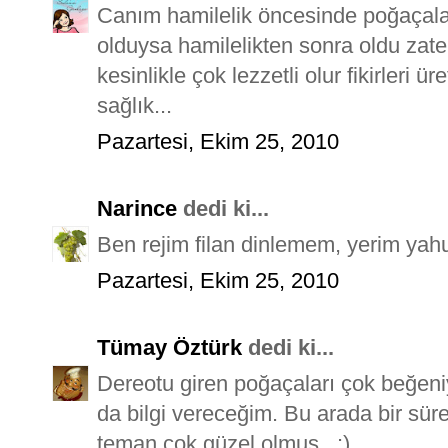
Canım hamilelik öncesinde poğaçalar
olduysa hamilelikten sonra oldu zaten
kesinlikle çok lezzetli olur fikirleri ür
sağlık...
Pazartesi, Ekim 25, 2010
Narince
dedi ki...
Ben rejim filan dinlemem, yerim yah
Pazartesi, Ekim 25, 2010
Tümay Öztürk
dedi ki...
Dereotu giren poğaçaları çok beğeni
da bilgi vereceğim. Bu arada bir sü
teman çok güzel olmuş...:)