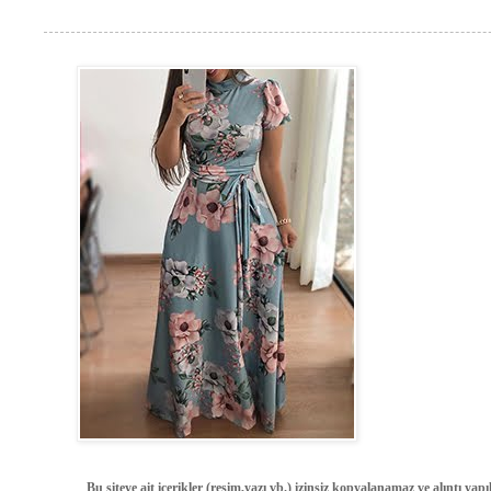
Bu siteye ait içerikler (resim,yazı vb.) izinsiz kopyalanamaz ve alıntı ya