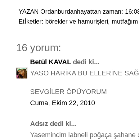
YAZAN
Ordanburdanhayattan
zaman:
16:0
Etİketler:
börekler ve hamurişleri
,
mutfağım
16 yorum:
Betül KAVAL
dedi ki...
YASO HARİKA BU ELLERİNE SAĞL
SEVGİLER ÖPÜYORUM
Cuma, Ekim 22, 2010
Adsız dedi ki...
Yasemincim labneli poğaça şahane o