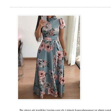
Bu siteye ait içerikler (resim,yazı vb.) izinsiz kopyalanamaz ve alıntı ya