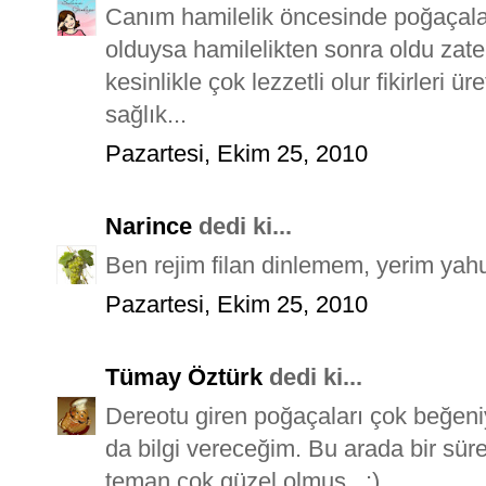
Canım hamilelik öncesinde poğaçalar
olduysa hamilelikten sonra oldu zaten
kesinlikle çok lezzetli olur fikirleri ür
sağlık...
Pazartesi, Ekim 25, 2010
Narince
dedi ki...
Ben rejim filan dinlemem, yerim yah
Pazartesi, Ekim 25, 2010
Tümay Öztürk
dedi ki...
Dereotu giren poğaçaları çok beğeni
da bilgi vereceğim. Bu arada bir sü
teman çok güzel olmuş...:)