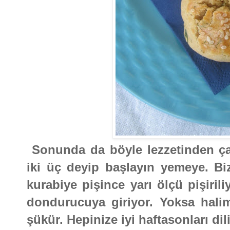
Sonunda da böyle lezzetinden çat
iki üç deyip başlayın yemeye. B
kurabiye pişince yarı ölçü pişiril
dondurucuya giriyor. Yoksa hali
şükür. Hepinize iyi haftasonları di