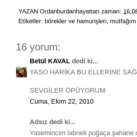
YAZAN
Ordanburdanhayattan
zaman:
16:0
Etİketler:
börekler ve hamurişleri
,
mutfağım
16 yorum:
Betül KAVAL
dedi ki...
YASO HARİKA BU ELLERİNE SAĞL
SEVGİLER ÖPÜYORUM
Cuma, Ekim 22, 2010
Adsız dedi ki...
Yasemincim labneli poğaça şahane o