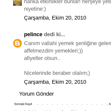
harika etkinlikler bunlar! herşeye y
niyetine:)
Çarşamba, Ekim 20, 2010
pelince
dedi ki...
Canım vallahi yemek şenliğine gelem
affetmezdim yemekleri;))
afiyetler olsun..
Nicelerinde beraber olalım;)
Çarşamba, Ekim 20, 2010
Yorum Gönder
Sonraki Kayıt
A