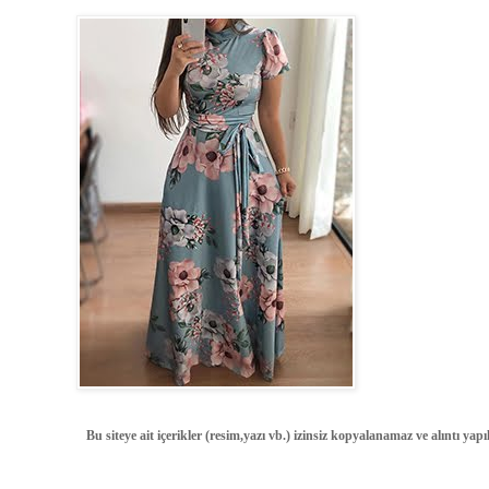
Bu siteye ait içerikler (resim,yazı vb.) izinsiz kopyalanamaz ve alıntı ya