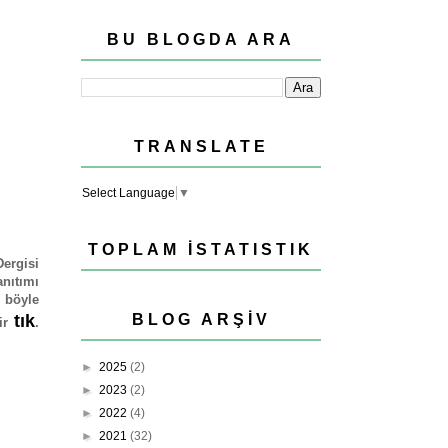
BU BLOGDA ARA
TRANSLATE
Select Language
▼
TOPLAM İSTATISTIK
Dergisi
anıtımı
n böyle
tık
BLOG ARŞIV
ir
.
►
2025
(2)
►
2023
(2)
►
2022
(4)
►
2021
(32)