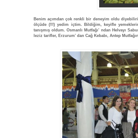
Benim açımdan çok renkli bir deneyim oldu diyebiliri
ölçüde (!!!) yedim içtim. Bildiğim, keyifle yemekle
tanışmış oldum. Osmanlı Mutfağı' ndan Helvayı Sabun
leziz tarifler, Erzurum' dan Cağ Kebabı, Antep Mutfağın