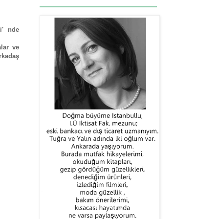
i' nde
lar ve
rkadaş