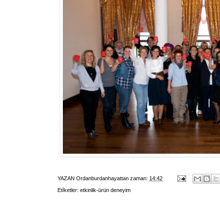
YAZAN
Ordanburdanhayattan
zaman:
14:42
Etİketler:
etkinlik-ürün deneyim