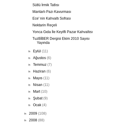
Sütlü İrmik Tatlısı
Mantarlı Pazı Kavurması
Ece' nin Kahvaltı Sofrası
Nektarin Reçeli
Yonca Gıda İle Keyifli Pazar Kahvaltısı
TuzBİBER Dergisi Ekim 2010 Sayısı
Yayında
►
Eylül
(11)
►
Ağustos
(6)
►
Temmuz
(7)
►
Haziran
(6)
►
Mayıs
(11)
►
Nisan
(11)
►
Mart
(10)
►
Şubat
(9)
►
Ocak
(4)
►
2009
(108)
►
2008
(88)