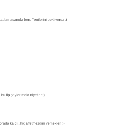
katılamasamda ben. Yenilerini bekliyoruz :)
bu tip şeyler mola niyetine:)
ada kaldı...hiç affetmezdim yemekleri;))