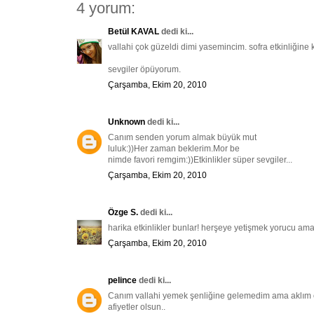
4 yorum:
Betül KAVAL
dedi ki...
vallahi çok güzeldi dimi yasemincim. sofra etkinliğine 
sevgiler öpüyorum.
Çarşamba, Ekim 20, 2010
Unknown
dedi ki...
Canım senden yorum almak büyük mut
luluk:))Her zaman beklerim.Mor be
nimde favori remgim:))Etkinlikler süper sevgiler...
Çarşamba, Ekim 20, 2010
Özge S.
dedi ki...
harika etkinlikler bunlar! herşeye yetişmek yorucu ama 
Çarşamba, Ekim 20, 2010
pelince
dedi ki...
Canım vallahi yemek şenliğine gelemedim ama aklım or
afiyetler olsun..