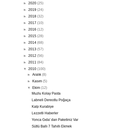
►
2020
(25)
►
2019
(24)
►
2018
(32)
►
2017
(10)
►
2016
(12)
►
2015
(28)
►
2014
(68)
►
2013
(57)
►
2012
(56)
►
2011
(84)
▼
2010
(100)
►
Aralık
(8)
►
Kasım
(5)
▼
Ekim
(12)
Muzlu Kolay Pasta
Labneli Dereotlu Poğaça
Kalp Kurabiye
Lezzetli Haberler
Yonca Gıda' dan Paketiniz Var
Sütlü Ballı 7 Tahıllı Ekmek