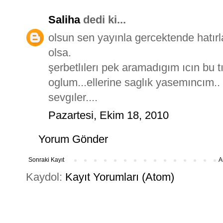
Saliha
dedi ki...
olsun sen yayınla gercektende hatır
olsa.
şerbetlılerı pek aramadıgım ıcın bu tı
oglum...ellerine saglık yasemıncım..
sevgıler....
Pazartesi, Ekim 18, 2010
Yorum Gönder
Sonraki Kayıt
A
Kaydol:
Kayıt Yorumları (Atom)