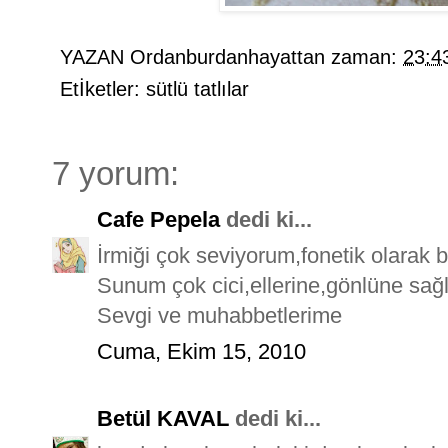
YAZAN
Ordanburdanhayattan
zaman:
23:4
Etİketler:
sütlü tatlılar
7 yorum:
Cafe Pepela
dedi ki...
İrmiği çok seviyorum,fonetik olarak b
Sunum çok cici,ellerine,gönlüne sağ
Sevgi ve muhabbetlerime
Cuma, Ekim 15, 2010
Betül KAVAL
dedi ki...