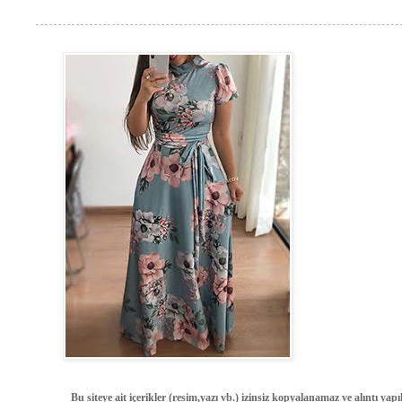
Bu siteye ait içerikler (resim,yazı vb.) izinsiz kopyalanamaz ve alıntı ya