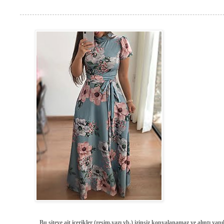
Bu siteye ait içerikler (resim,yazı vb.) izinsiz kopyalanamaz ve alıntı ya