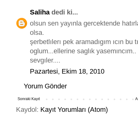
Saliha
dedi ki...
olsun sen yayınla gercektende hatır
olsa.
şerbetlılerı pek aramadıgım ıcın bu tı
oglum...ellerine saglık yasemıncım..
sevgıler....
Pazartesi, Ekim 18, 2010
Yorum Gönder
Sonraki Kayıt
A
Kaydol:
Kayıt Yorumları (Atom)