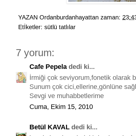
YAZAN
Ordanburdanhayattan
zaman:
23:4
Etİketler:
sütlü tatlılar
7 yorum:
Cafe Pepela
dedi ki...
İrmiği çok seviyorum,fonetik olarak b
Sunum çok cici,ellerine,gönlüne sağ
Sevgi ve muhabbetlerime
Cuma, Ekim 15, 2010
Betül KAVAL
dedi ki...