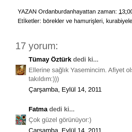
YAZAN
Ordanburdanhayattan
zaman:
13:0
Etİketler:
börekler ve hamurişleri
,
kurabiyel
17 yorum:
Tümay Öztürk
dedi ki...
Ellerine sağlık Yasemincim. Afiyet ol
takıldım:)))
Çarşamba, Eylül 14, 2011
Fatma
dedi ki...
Çok güzel görünüyor:)
Çarşamba, Eylül 14, 2011