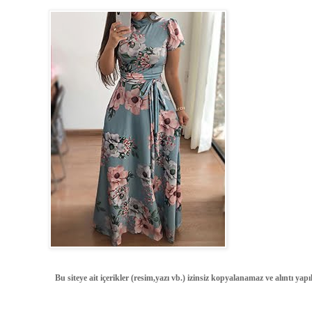
Bu siteye ait içerikler (resim,yazı vb.) izinsiz kopyalanamaz ve alıntı ya