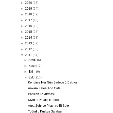
►
2020
(25)
►
2019
(24)
►
2018
(32)
►
2017
(10)
►
2016
(12)
►
2015
(28)
►
2014
(68)
►
2013
(57)
►
2012
(56)
▼
2011
(84)
►
Aralık
(6)
►
Kasım
(7)
►
Ekim
(6)
▼
Eylül
(10)
Kendime Her Gün Sadece 5 Dakika
Ankara Kalesi And Cafe
Patlıcan Kavurması
Kıymalı Patatesli Börek
Arpa Şehriye Pilavı ve Et Sote
Yoğurtlu Kuskus Salatası