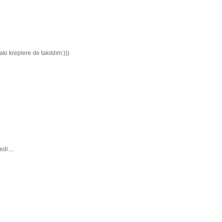
aki kreplere de takıldım:)))
di....