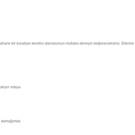
lım şahane bir kurabiye kendini alamıyorsun mutlaka deneyin beğeneceksiniz. Ellerine
çıkıyor ortaya.
ala damağımda