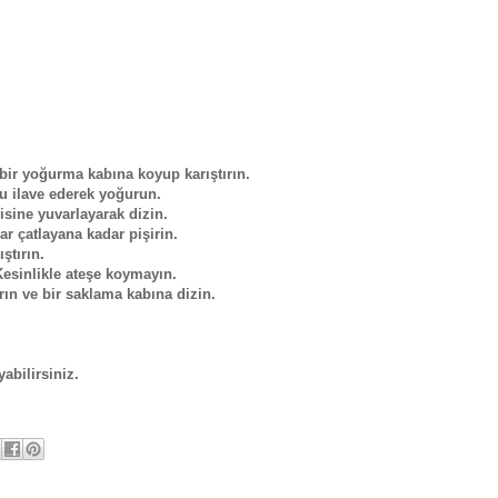
bir yoğurma kabına koyup karıştırın.
u ilave ederek yoğurun.
isine yuvarlayarak dizin.
ar çatlayana kadar pişirin.
ştırın.
Kesinlikle ateşe koymayın.
rın ve bir saklama kabına dizin.
abilirsiniz.