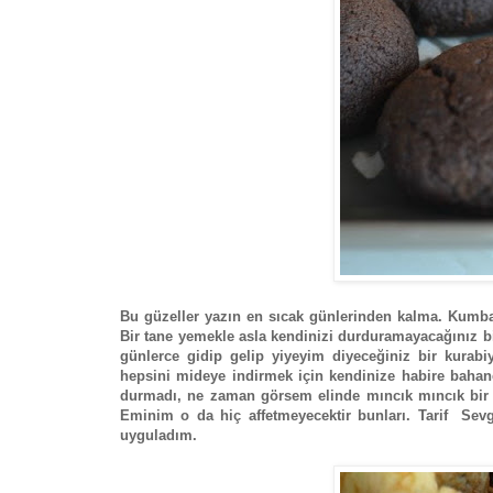
Bu güzeller yazın en sıcak günlerinden kalma. Kumbağ'
Bir tane yemekle asla kendinizi durduramayacağınız bi
günlerce gidip gelip yiyeyim diyeceğiniz bir kurab
hepsini mideye indirmek için kendinize habire bahane
durmadı, ne zaman görsem elinde mıncık mıncık bir 
Eminim o da hiç affetmeyecektir bunları. Tarif Sev
uyguladım.