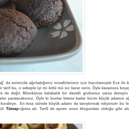
 da evimizde ağırladığımız misafirlerimiz için hazırlamıştık Ece ile bi
r tarif bu, o sebeple iyi mi kötü mü siz karar verin. Öyle kavanoza koy
iye de değil. Mümkünse kalabalık bir davetli grubunuz varsa deneyin
ler yaratacaksınız. Öyle ki bunlar bitene kadar bizim küçük adamın ağ
kurabiye. En kısa sürede büyük adamı da tanıştırmak istiyorum bu lez
gili
Tümay
cığıma ait. Tarifi de aynen onun blogundan olduğu gibi al