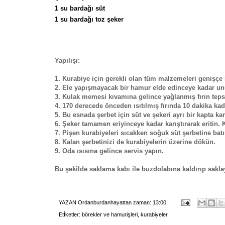
1 su bardağı süt
1 su bardağı toz şeker
Yapılışı:
1. Kurabiye için gerekli olan tüm malzemeleri genişçe 
2. Ele yapışmayacak bir hamur elde edinceye kadar un
3. Kulak memesi kıvamına gelince yağlanmış fırın teps
4. 170 derecede önceden ısıtılmış fırında 10 dakika kad
5. Bu esnada şerbet için süt ve şekeri ayrı bir kapta karı
6. Şeker tamamen eriyinceye kadar karıştırarak eritin. 
7. Pişen kurabiyeleri sıcakken soğuk süt şerbetine batı
8. Kalan şerbetinizi de kurabiyelerin üzerine dökün.
9. Oda ısısına gelince servis yapın.
Bu şekilde saklama kabı ile buzdolabına kaldırıp saklay
YAZAN
Ordanburdanhayattan
zaman:
13:00
Etİketler:
börekler ve hamurişleri
,
kurabiyeler