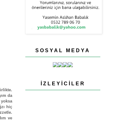
SOSYAL MEDYA
İZLEYICILER
rlikte.
ayım da
 yoksa
zı hiç
zetle.
dım ve