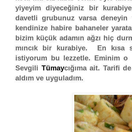
yiyeyim diyeceğiniz bir kurabiy
davetli grubunuz varsa deneyin 
kendinize habire bahaneler yarata
bizim küçük adamın ağzı hiç dur
mıncık bir kurabiye. En kısa 
istiyorum bu lezzetle. Eminim o d
Sevgili
Tümay
cığıma ait. Tarifi
aldım ve uyguladım.