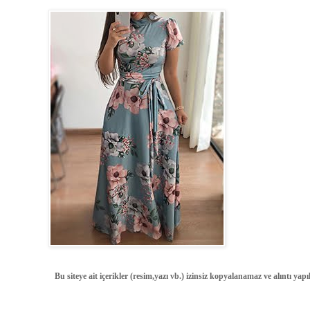
Bu siteye ait içerikler (resim,yazı vb.) izinsiz kopyalanamaz ve alıntı ya