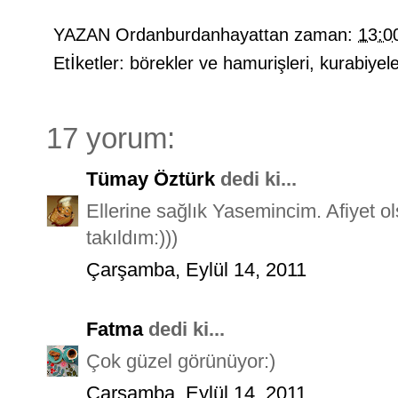
YAZAN
Ordanburdanhayattan
zaman:
13:0
Etİketler:
börekler ve hamurişleri
,
kurabiyel
17 yorum:
Tümay Öztürk
dedi ki...
Ellerine sağlık Yasemincim. Afiyet ol
takıldım:)))
Çarşamba, Eylül 14, 2011
Fatma
dedi ki...
Çok güzel görünüyor:)
Çarşamba, Eylül 14, 2011