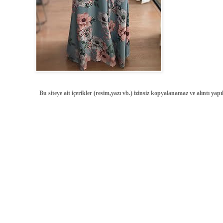
Bu siteye ait içerikler (resim,yazı vb.) izinsiz kopyalanamaz ve alıntı ya