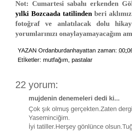
Not: Cumartesi sabahı erkenden Gö
yılki Bozcaada tatilinden
beri aklımız
fotoğraf ve anlatılacak dolu hika
yorumlarınızı onaylayamayacağım ama
YAZAN
Ordanburdanhayattan
zaman:
00:0
Etİketler:
mutfağım
,
pastalar
22 yorum:
mujdenin denemeleri dedi ki...
Çok şık olmuş gerçekten.Zaten dergi
Yaseminciğim.
İyi tatiller.Herşey gönlünce olsun.Tuğr