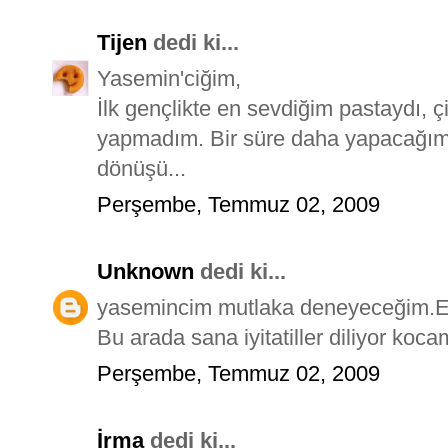
Tijen
dedi ki...
Yasemin'ciğim,
İlk gençlikte en sevdiğim pastaydı, ç
yapmadım. Bir süre daha yapacağım y
dönüşü...
Perşembe, Temmuz 02, 2009
Unknown
dedi ki...
yasemincim mutlaka deneyeceğim.Ell
Bu arada sana iyitatiller diliyor ko
Perşembe, Temmuz 02, 2009
İrma
dedi ki...