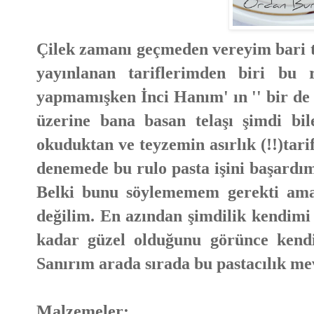
Çilek zamanı geçmeden vereyim bari tar
yayınlanan tariflerimden biri bu 
yapmamışken İnci Hanım' ın '' bir de
üzerine bana basan telaşı şimdi bil
okuduktan ve teyzemin asırlık (!!)tar
denemede bu rulo pasta işini başard
Belki bunu söylememem gerekti ama 
değilim. En azından şimdilik kendim
kadar güzel olduğunu görünce kend
Sanırım arada sırada bu pastacılık me
Malzemeler: