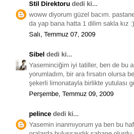
Stil Direktoru
dedi ki...
woww diyorum güzel bacım. pastane
da yap bana hatta 1 dilim sakla kız :
Salı, Temmuz 07, 2009
Sibel
dedi ki...
Yaseminciğim iyi tatiller, ben de bu 
yorumladım, bir ara fırsatın olursa 
şekerli limonatayla birlikte yutulası 
Perşembe, Temmuz 09, 2009
pelince
dedi ki...
Yasemin inanmıyorum ya ben bu ha
oralarda buluşsaydık şahane olurdu...