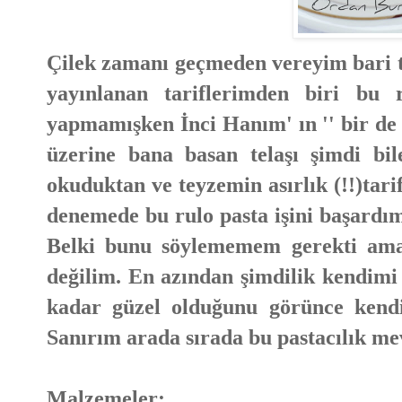
Çilek zamanı geçmeden vereyim bari tar
yayınlanan tariflerimden biri bu 
yapmamışken İnci Hanım' ın '' bir de
üzerine bana basan telaşı şimdi bil
okuduktan ve teyzemin asırlık (!!)tar
denemede bu rulo pasta işini başard
Belki bunu söylememem gerekti ama 
değilim. En azından şimdilik kendim
kadar güzel olduğunu görünce kend
Sanırım arada sırada bu pastacılık me
Malzemeler: