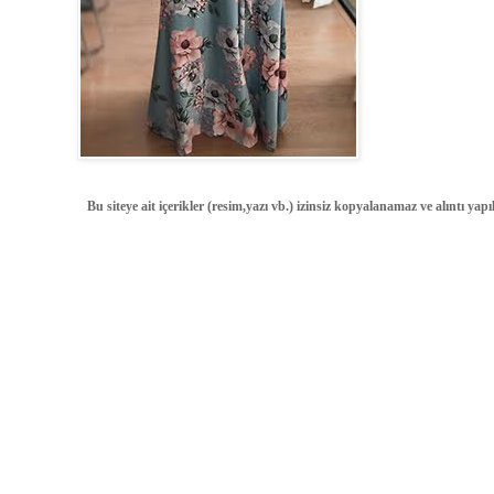
Bu siteye ait içerikler (resim,yazı vb.) izinsiz kopyalanamaz ve alıntı ya