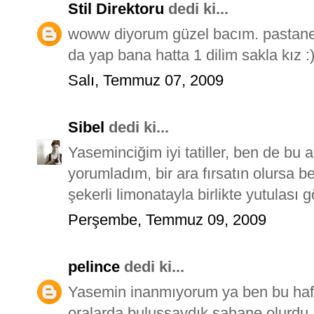
Stil Direktoru
dedi ki...
woww diyorum güzel bacım. pastane
da yap bana hatta 1 dilim sakla kız :
Salı, Temmuz 07, 2009
Sibel
dedi ki...
Yaseminciğim iyi tatiller, ben de bu 
yorumladım, bir ara fırsatın olursa 
şekerli limonatayla birlikte yutulası 
Perşembe, Temmuz 09, 2009
pelince
dedi ki...
Yasemin inanmıyorum ya ben bu ha
oralarda buluşsaydık şahane olurdu...