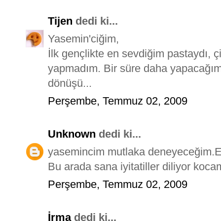
Tijen
dedi ki...
Yasemin'ciğim,
İlk gençlikte en sevdiğim pastaydı, ç
yapmadım. Bir süre daha yapacağım y
dönüşü...
Perşembe, Temmuz 02, 2009
Unknown
dedi ki...
yasemincim mutlaka deneyeceğim.Ell
Bu arada sana iyitatiller diliyor ko
Perşembe, Temmuz 02, 2009
İrma
dedi ki...