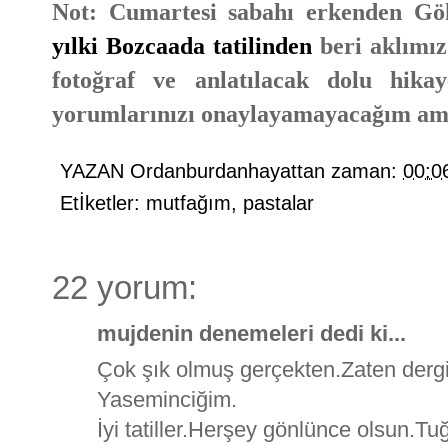
Not: Cumartesi sabahı erkenden Gö
yılki Bozcaada tatilinden
beri aklımız
fotoğraf ve anlatılacak dolu hika
yorumlarınızı onaylayamayacağım ama
YAZAN
Ordanburdanhayattan
zaman:
00:0
Etİketler:
mutfağım
,
pastalar
22 yorum:
mujdenin denemeleri dedi ki...
Çok şık olmuş gerçekten.Zaten dergi
Yaseminciğim.
İyi tatiller.Herşey gönlünce olsun.Tuğr