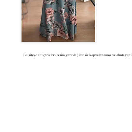
Bu siteye ait içerikler (resim,yazı vb.) izinsiz kopyalanamaz ve alıntı ya