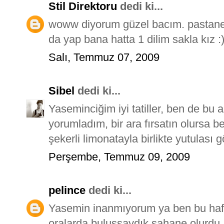
Stil Direktoru
dedi ki...
woww diyorum güzel bacım. pastane
da yap bana hatta 1 dilim sakla kız :
Salı, Temmuz 07, 2009
Sibel
dedi ki...
Yaseminciğim iyi tatiller, ben de bu 
yorumladım, bir ara fırsatın olursa 
şekerli limonatayla birlikte yutulası 
Perşembe, Temmuz 09, 2009
pelince
dedi ki...
Yasemin inanmıyorum ya ben bu ha
oralarda buluşsaydık şahane olurdu...