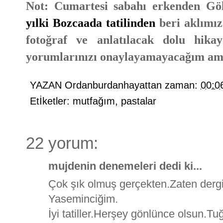
Not: Cumartesi sabahı erkenden Gö
yılki Bozcaada tatilinden
beri aklımız
fotoğraf ve anlatılacak dolu hika
yorumlarınızı onaylayamayacağım ama
YAZAN
Ordanburdanhayattan
zaman:
00:0
Etİketler:
mutfağım
,
pastalar
22 yorum:
mujdenin denemeleri dedi ki...
Çok şık olmuş gerçekten.Zaten dergi
Yaseminciğim.
İyi tatiller.Herşey gönlünce olsun.Tuğr