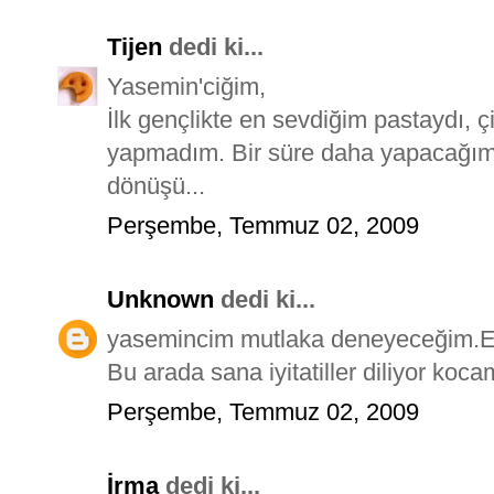
Tijen
dedi ki...
Yasemin'ciğim,
İlk gençlikte en sevdiğim pastaydı, ç
yapmadım. Bir süre daha yapacağım y
dönüşü...
Perşembe, Temmuz 02, 2009
Unknown
dedi ki...
yasemincim mutlaka deneyeceğim.Ell
Bu arada sana iyitatiller diliyor ko
Perşembe, Temmuz 02, 2009
İrma
dedi ki...