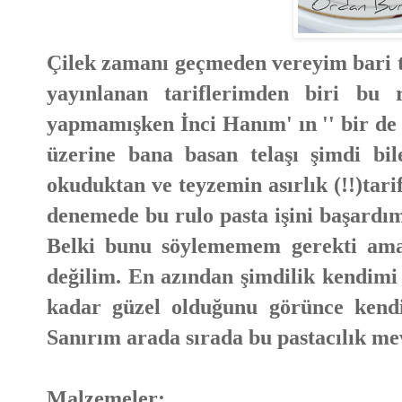
Çilek zamanı geçmeden vereyim bari tar
yayınlanan tariflerimden biri bu 
yapmamışken İnci Hanım' ın '' bir de
üzerine bana basan telaşı şimdi bil
okuduktan ve teyzemin asırlık (!!)tar
denemede bu rulo pasta işini başard
Belki bunu söylememem gerekti ama 
değilim. En azından şimdilik kendim
kadar güzel olduğunu görünce kend
Sanırım arada sırada bu pastacılık me
Malzemeler: