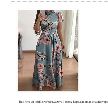
Bu siteye ait içerikler (resim,yazı vb.) izinsiz kopyalanamaz ve alıntı ya