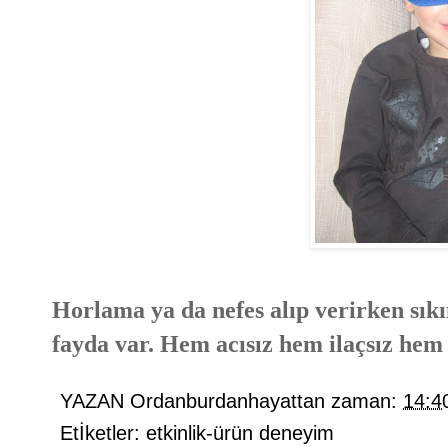
Horlama ya da nefes alıp verirken sık
fayda var. Hem acısız hem ilaçsız hem d
YAZAN
Ordanburdanhayattan
zaman:
14:4
Etİketler:
etkinlik-ürün deneyim