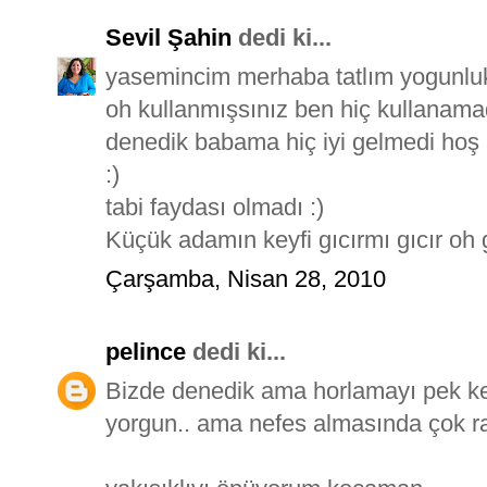
Sevil Şahin
dedi ki...
yasemincim merhaba tatlım yogunlu
oh kullanmışsınız ben hiç kullanam
denedik babama hiç iyi gelmedi hoş 
:)
tabi faydası olmadı :)
Küçük adamın keyfi gıcırmı gıcır oh g
Çarşamba, Nisan 28, 2010
pelince
dedi ki...
Bizde denedik ama horlamayı pek k
yorgun.. ama nefes almasında çok raha