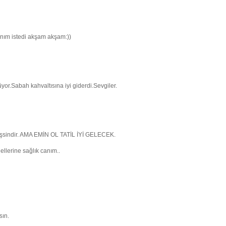
anım istedi akşam akşam:))
r.Sabah kahvaltısına iyi giderdi.Sevgiler.
şsindir. AMA EMİN OL TATİL İYİ GELECEK.
 ellerine sağlık canım..
sın.