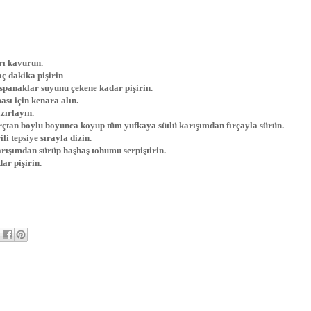
rı kavurun.
ç dakika pişirin
ıspanaklar suyunu çekene kadar pişirin.
ası için kenara alın.
zırlayın.
harçtan boylu boyunca koyup tüm yufkaya sütlü karışımdan fırçayla sürün.
li tepsiye sırayla dizin.
karışımdan sürüp haşhaş tohumu serpiştirin.
ar pişirin.