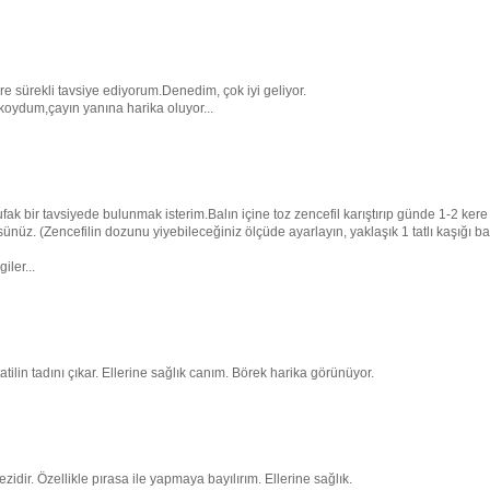
e sürekli tavsiye ediyorum.Denedim, çok iyi geliyor.
koydum,çayın yanına harika oluyor...
 bir tavsiyede bulunmak isterim.Balın içine toz zencefil karıştırıp günde 1-2 kere
rsünüz. (Zencefilin dozunu yiyebileceğiniz ölçüde ayarlayın, yaklaşık 1 tatlı kaşığı ba
iler...
tilin tadını çıkar. Ellerine sağlık canım. Börek harika görünüyor.
idir. Özellikle pırasa ile yapmaya bayılırım. Ellerine sağlık.