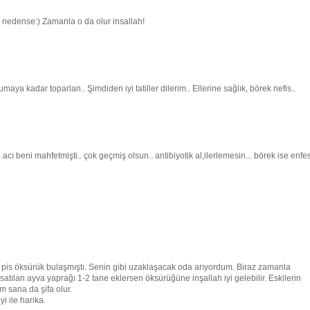
 nedense:) Zamanla o da olur insallah!
ya kadar toparlan.. Şimdiden iyi tatiller dilerim.. Ellerine sağlık, börek nefis..
 beni mahfetmişti.. çok geçmiş olsun.. antibiyotik al,ilerlemesin... börek ise enfe
 pis öksürük bulaşmıştı. Senin gibi uzaklaşacak oda arıyordum. Biraz zamanla
satılan ayva yaprağı 1-2 tane eklersen öksürüğüne inşallah iyi gelebilir. Eskilerin
m sana da şifa olur.
i ile harika.