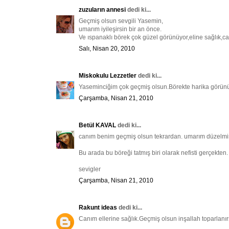
zuzuların annesi
dedi ki...
Geçmiş olsun sevgili Yasemin,
umarım iyileşirsin bir an önce.
Ve ıspanaklı börek çok güzel görünüyor,eline sağlık,c
Salı, Nisan 20, 2010
Miskokulu Lezzetler
dedi ki...
Yaseminciğim çok geçmiş olsun.Börekte harika görünüyo
Çarşamba, Nisan 21, 2010
Betül KAVAL
dedi ki...
canım benim geçmiş olsun tekrardan. umarım düzelmi
Bu arada bu böreği tatmış biri olarak nefisti gerçekten.
sevigler
Çarşamba, Nisan 21, 2010
Rakunt ideas
dedi ki...
Canım ellerine sağlık.Geçmiş olsun inşallah toparlanır