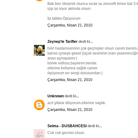
Bak ben öksürük olunca sıcak su zencefil limon bal 3
içip iyi olyor aklında olsun.
İyi tatiller.Öpüyorum
Çarşamba, Nisan 21, 2010
Zeynep'le Tarifler
dedi ki...
hiiii! hastamısınnnn çok geçmişler olsun canım benim,ço
kahve içmeye geeel:)))çok sevinirim inan yaseminciği
arayı açmayalım:)
börek nefisss,bayılırım bende.
ellerine kollarına sağlık canım
öpüyorum en sevgi dolusundan:)
Çarşamba, Nisan 21, 2010
Unknown
dedi ki...
acil şifalar diliyorum.ellerine saglık.
Çarşamba, Nisan 21, 2010
Selma - DUSBAHCESI
dedi ki...
Cok cok gecmis olsun.