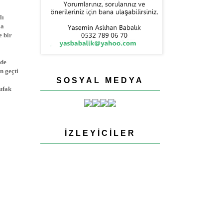
lı
la
e bir
 de
n geçti
SOSYAL MEDYA
ufak
İZLEYICILER