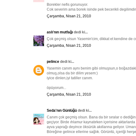
Borekler nefis gorunuyor.
Cok severim ama borek isinde pek becerikli degilimdir
Çarşamba, Nisan 21, 2010
aslı'nın mutfağı
dedi ki...
Çok geçmiş olsun Yasemin'cim, dikkat et kendine de cuma
Çarşamba, Nisan 21, 2010
pelince
dedi ki...
Yasemin canım aynı benim gibi olmuşsun,o boğazdaki acı
olmuş,olsa da bir dilim yesem:)
iyice dinlen,iyi tatiller canım.
öpüyorum...
Çarşamba, Nisan 21, 2010
Seda'nın Günlüğü
dedi ki...
Canım çok geçmiş olsun. Bana da bir sıralar o dediğin
geçiyor. Birde ıhlamur kaynatırken içerisine aktarlarda 
ayva yaprağı deyince öksürük akıllarına geliyor. Umarı
Böreğine gelince ellerine sağlık. Görüntü, içeriği herşey