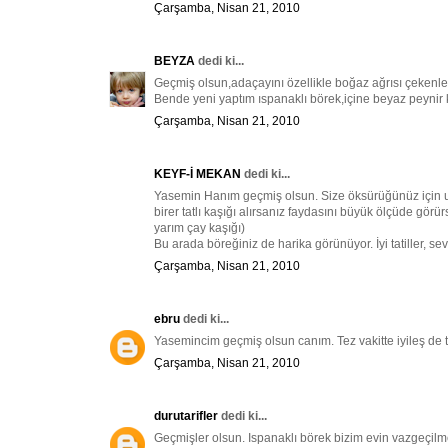
Çarşamba, Nisan 21, 2010
BEYZA
dedi ki...
Geçmiş olsun,adaçayını özellikle boğaz ağrısı çekenler
Bende yeni yaptım ıspanaklı börek,içine beyaz peynir 
Çarşamba, Nisan 21, 2010
KEYF-İ MEKAN
dedi ki...
Yasemin Hanım geçmiş olsun. Size öksürüğünüz için ufak
birer tatlı kaşığı alırsanız faydasını büyük ölçüde görü
yarım çay kaşığı)
Bu arada böreğiniz de harika görünüyor. İyi tatiller, sevg
Çarşamba, Nisan 21, 2010
ebru
dedi ki...
Yasemincim geçmiş olsun canım. Tez vakitte iyileş de ta
Çarşamba, Nisan 21, 2010
durutarifler
dedi ki...
Geçmişler olsun. Ispanaklı börek bizim evin vazgeçilmez