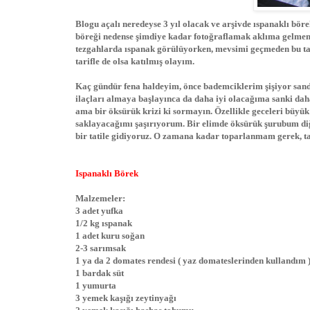
Blogu açalı neredeyse 3 yıl olacak ve arşivde ıspanaklı böre
böreği nedense şimdiye kadar fotoğraflamak aklıma gelme
tezgahlarda ıspanak görülüyorken, mevsimi geçmeden bu ta
tarifle de olsa katılmış olayım.
Kaç gündür fena haldeyim, önce bademciklerim şişiyor sandı
ilaçları almaya başlayınca da daha iyi olacağıma sanki d
ama bir öksürük krizi ki sormayın. Özellikle geceleri büyü
saklayacağımı şaşırıyorum. Bir elimde öksürük şurubum di
bir tatile gidiyoruz. O zamana kadar toparlanmam gerek, tat
Ispanaklı Börek
Malzemeler:
3 adet yufka
1/2 kg ıspanak
1 adet kuru soğan
2-3 sarımsak
1 ya da 2 domates rendesi ( yaz domateslerinden kullandım 
1 bardak süt
1 yumurta
3 yemek kaşığı zeytinyağı