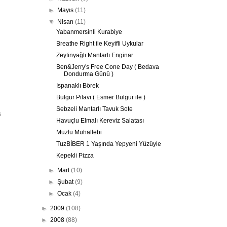
►
Mayıs
(11)
▼
Nisan
(11)
Yabanmersinli Kurabiye
Breathe Right ile Keyifli Uykular
Zeytinyağlı Mantarlı Enginar
Ben&Jerry's Free Cone Day ( Bedava
Dondurma Günü )
Ispanaklı Börek
Bulgur Pilavı ( Esmer Bulgur ile )
Sebzeli Mantarlı Tavuk Sote
s
Havuçlu Elmalı Kereviz Salatası
Muzlu Muhallebi
TuzBİBER 1 Yaşında Yepyeni Yüzüyle
Kepekli Pizza
►
Mart
(10)
►
Şubat
(9)
►
Ocak
(4)
►
2009
(108)
►
2008
(88)