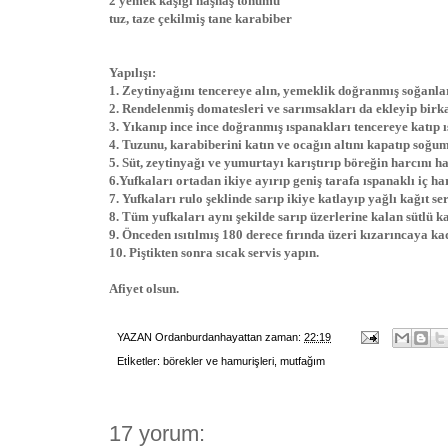
2 yemek kaşığı haşhaş tohumu
tuz, taze çekilmiş tane karabiber
Yapılışı:
1. Zeytinyağını tencereye alın, yemeklik doğranmış soğanla
2. Rendelenmiş domatesleri ve sarımsakları da ekleyip birka
3. Yıkanıp ince ince doğranmış ıspanakları tencereye katıp 
4. Tuzunu, karabiberini katın ve ocağın altını kapatıp soğum
5. Süt, zeytinyağı ve yumurtayı karıştırıp böreğin harcını ha
6.Yufkaları ortadan ikiye ayırıp geniş tarafa ıspanaklı iç 
7. Yufkaları rulo şeklinde sarıp ikiye katlayıp yağlı kağıt seri
8. Tüm yufkaları aynı şekilde sarıp üzerlerine kalan sütlü 
9. Önceden ısıtılmış 180 derece fırında üzeri kızarıncaya kad
10. Piştikten sonra sıcak servis yapın.
Afiyet olsun.
YAZAN
Ordanburdanhayattan
zaman:
22:19
Etİketler:
börekler ve hamurişleri
,
mutfağım
17 yorum: