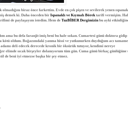
k olmadığını biraz önce farkettim. Evde en çok pişen ve sevilerek yenen ıspanak
miş demek ki. Daha önceden bir
Ispanaklı ve Kıymalı Börek
tarifi vermişim. Ha
rifimi de paylaşayım istedim. Hem de
TuzBİBER Dergimizin
bu ayki etkinliğin
m ama bu defa faranjit imiş beni bu hale sokan. Cumartesi günü doktora gidip
aha kötü oldum. Boğazımdaki yanma hissi ve yutkunurken duyduğum acı tamame
k adamı deli edecek derecede kronik bir öksürük tutuyor, kendimi nereye
ğer elimde sıcak birşeyler dolanıyorum tüm gün. Cuma günü birkaç günlüğüne 
il de beni iyi etmezse başka bir şey etmez.
)