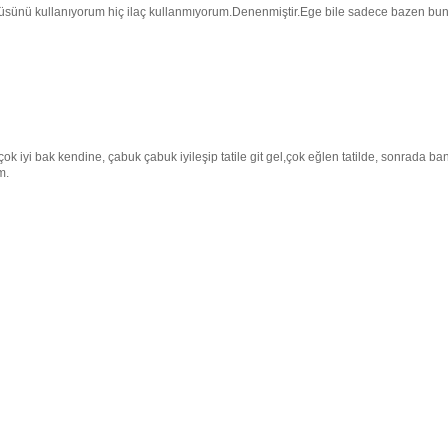
 lüsünü kullanıyorum hiç ilaç kullanmıyorum.Denenmiştir.Ege bile sadece bazen bu
k iyi bak kendine, çabuk çabuk iyileşip tatile git gel,çok eğlen tatilde, sonrada ba
m.