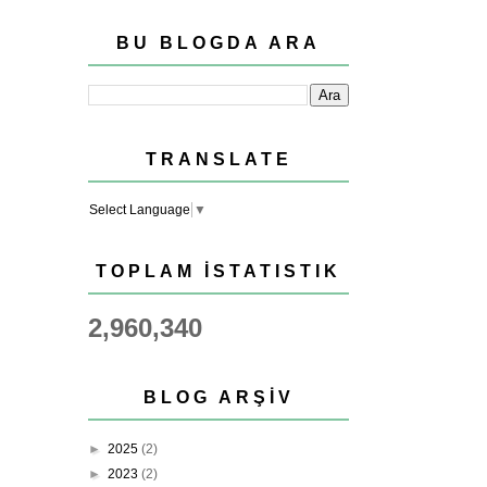
BU BLOGDA ARA
TRANSLATE
Select Language
▼
TOPLAM İSTATISTIK
2,960,340
BLOG ARŞIV
►
2025
(2)
►
2023
(2)