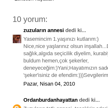
10 yorum:
zuzuların annesi
dedi ki...
Yasemincim 1.yaşınızı kutlarım:)
Nice,nice yaşlarınız olsun inşallah..
sağlık,algıda seçicilik diyelim, kur
buldum hemen,çok şekerler,
deneyeceğim:)Yani;Hayatımızın sadec
'şeker'isiniz de efendim:)))Sevgileriml
Pazar, Nisan 04, 2010
Ordanburdanhayattan
dedi ki...