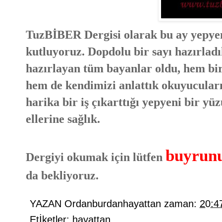
TuzBİBER Dergisi olarak bu ay yepyen
kutluyoruz. Dopdolu bir sayı hazırladı
hazırlayan tüm bayanlar oldu, hem birb
hem de kendimizi anlattık okuyucularım
harika bir iş çıkarttığı yepyeni bir y
ellerine sağlık.
buyrunu
Dergiyi okumak için lütfen
da bekliyoruz.
YAZAN
Ordanburdanhayattan
zaman:
20:4
Etİketler:
hayattan