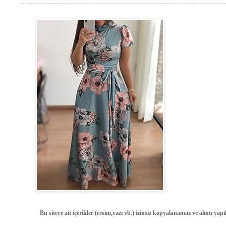
Bu siteye ait içerikler (resim,yazı vb.) izinsiz kopyalanamaz ve alıntı ya