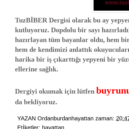
TuzBİBER Dergisi olarak bu ay yepyen
kutluyoruz. Dopdolu bir sayı hazırladı
hazırlayan tüm bayanlar oldu, hem birb
hem de kendimizi anlattık okuyucularım
harika bir iş çıkarttığı yepyeni bir y
ellerine sağlık.
buyrunu
Dergiyi okumak için lütfen
da bekliyoruz.
YAZAN
Ordanburdanhayattan
zaman:
20:4
Etİketler:
hayattan