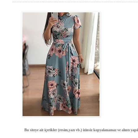
Bu siteye ait içerikler (resim,yazı vb.) izinsiz kopyalanamaz ve alıntı ya