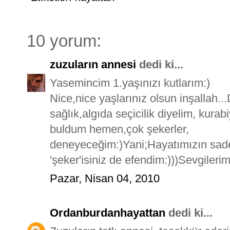
10 yorum:
zuzuların annesi
dedi ki...
Yasemincim 1.yaşınızı kutlarım:)
Nice,nice yaşlarınız olsun inşallah..
sağlık,algıda seçicilik diyelim, kur
buldum hemen,çok şekerler,
deneyeceğim:)Yani;Hayatımızın sadec
'şeker'isiniz de efendim:)))Sevgileriml
Pazar, Nisan 04, 2010
Ordanburdanhayattan
dedi ki...