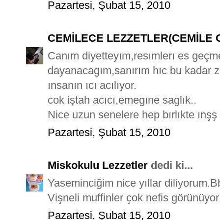
Pazartesi, Şubat 15, 2010
CEMİLECE LEZZETLER(CEMİLE 
Canım diyetteyım,resımlerı es geçme
dayanacagım,sanırım hıc bu kadar z
ınsanın ıcı acılıyor.
cok iştah acıcı,emegıne saglık..
Nice uzun senelere hep bırlıkte ınşş
Pazartesi, Şubat 15, 2010
Miskokulu Lezzetler
dedi ki...
Yaseminciğim nice yıllar diliyorum.Bbl
Vişneli muffinler çok nefis görünüyor
Pazartesi, Şubat 15, 2010