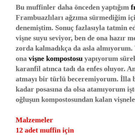
Bu muffinler daha önceden yaptığım
f
Frambuazlıları ağzıma sürmediğim içi
denemiştim. Sonuç fazlasıyla tatmin 
vişne suyu seviyor, ben de ona hazır 
zorda kalmadıkça da asla almıyorum. 
ona
vişne kompostosu
yapıyorum sürekl
karanfil atınca tadı da enfes oluyor. 
atmayı bir türlü beceremiyorum. İlla 
kadar posasına da olsa atamıyorum işt
oğluşun kompostosundan kalan vişneler
Malzemeler
12 adet muffin için