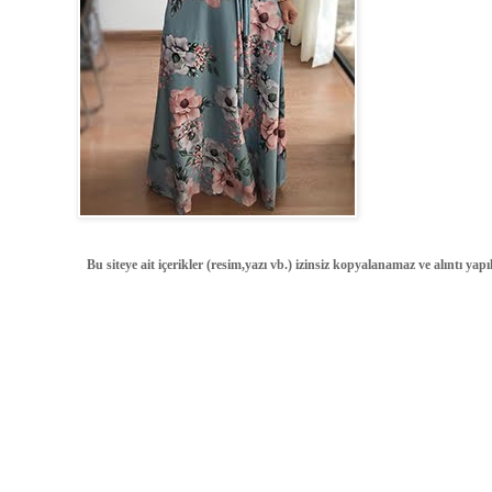
Bu siteye ait içerikler (resim,yazı vb.) izinsiz kopyalanamaz ve alıntı ya