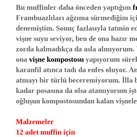
Bu muffinler daha önceden yaptığım
f
Frambuazlıları ağzıma sürmediğim içi
denemiştim. Sonuç fazlasıyla tatmin 
vişne suyu seviyor, ben de ona hazır 
zorda kalmadıkça da asla almıyorum. 
ona
vişne kompostosu
yapıyorum sürekl
karanfil atınca tadı da enfes oluyor. 
atmayı bir türlü beceremiyorum. İlla 
kadar posasına da olsa atamıyorum işt
oğluşun kompostosundan kalan vişneler
Malzemeler
12 adet muffin için