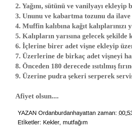
2. Yağını, sütünü ve vanilyayı ekleyip 
3. Ununu ve kabartma tozunu da ilave 
4. Muffin kalıbına kağıt kalıplarınızı y
5. Kalıpların yarısına gelecek şekilde 
6. İçlerine birer adet vişne ekleyip üz
7. Üzerlerine de birkaç adet vişneyi h
8. Önceden 180 derecede ısıtılmış fırın
9. Üzerine pudra şekeri serperek servis
Afiyet olsun....
YAZAN
Ordanburdanhayattan
zaman:
00:5
Etİketler:
Kekler
,
mutfağım