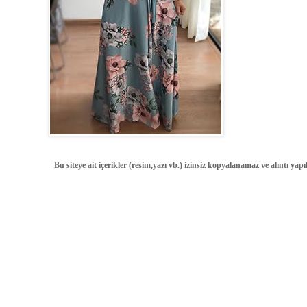
Bu siteye ait içerikler (resim,yazı vb.) izinsiz kopyalanamaz ve alıntı ya