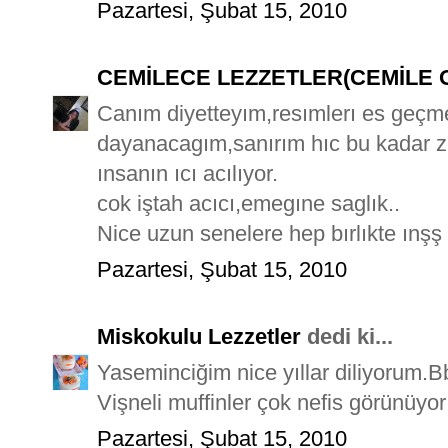
Pazartesi, Şubat 15, 2010
CEMİLECE LEZZETLER(CEMİLE 
Canım diyetteyım,resımlerı es geçme
dayanacagım,sanırım hıc bu kadar z
ınsanın ıcı acılıyor.
cok iştah acıcı,emegıne saglık..
Nice uzun senelere hep bırlıkte ınşş
Pazartesi, Şubat 15, 2010
Miskokulu Lezzetler
dedi ki...
Yaseminciğim nice yıllar diliyorum.Bbl
Vişneli muffinler çok nefis görünüyor
Pazartesi, Şubat 15, 2010