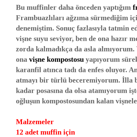
Bu muffinler daha önceden yaptığım
f
Frambuazlıları ağzıma sürmediğim içi
denemiştim. Sonuç fazlasıyla tatmin 
vişne suyu seviyor, ben de ona hazır 
zorda kalmadıkça da asla almıyorum. 
ona
vişne kompostosu
yapıyorum sürekl
karanfil atınca tadı da enfes oluyor. 
atmayı bir türlü beceremiyorum. İlla 
kadar posasına da olsa atamıyorum işt
oğluşun kompostosundan kalan vişneler
Malzemeler
12 adet muffin için