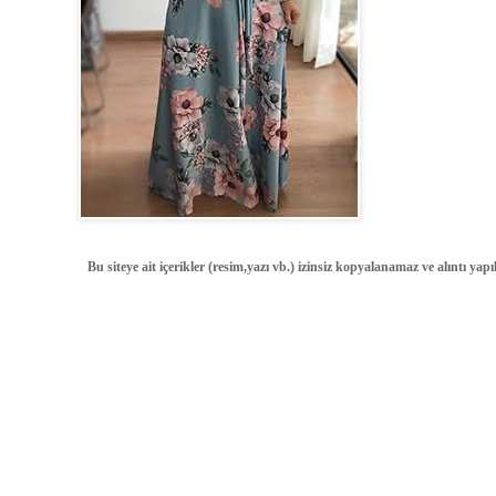
Bu siteye ait içerikler (resim,yazı vb.) izinsiz kopyalanamaz ve alıntı ya