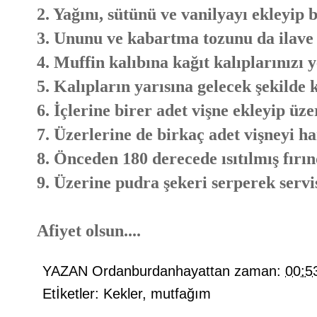
2. Yağını, sütünü ve vanilyayı ekleyip 
3. Ununu ve kabartma tozunu da ilave 
4. Muffin kalıbına kağıt kalıplarınızı y
5. Kalıpların yarısına gelecek şekilde 
6. İçlerine birer adet vişne ekleyip üz
7. Üzerlerine de birkaç adet vişneyi h
8. Önceden 180 derecede ısıtılmış fırın
9. Üzerine pudra şekeri serperek servis
Afiyet olsun....
YAZAN
Ordanburdanhayattan
zaman:
00:5
Etİketler:
Kekler
,
mutfağım