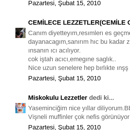
Pazartesi, Şubat 15, 2010
CEMİLECE LEZZETLER(CEMİLE 
Canım diyetteyım,resımlerı es geçme
dayanacagım,sanırım hıc bu kadar z
ınsanın ıcı acılıyor.
cok iştah acıcı,emegıne saglık..
Nice uzun senelere hep bırlıkte ınşş
Pazartesi, Şubat 15, 2010
Miskokulu Lezzetler
dedi ki...
Yaseminciğim nice yıllar diliyorum.Bbl
Vişneli muffinler çok nefis görünüyor
Pazartesi, Şubat 15, 2010