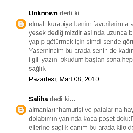
Unknown
dedi ki...
elmalı kurabiye benim favorilerim ar
yesek dediğimizdir aslında uzunca bi
yapıp götürmek için şimdi sende görü
Yasemincim bu arada senin de kadınl
ilgili yazını okudum baştan sona hep
sağlık
Pazartesi, Mart 08, 2010
Saliha
dedi ki...
almanlarınhamurişi ve patalarına ha
dolabımın yanında koca poşet dolu:
ellerine saglık canım bu arada kilo d