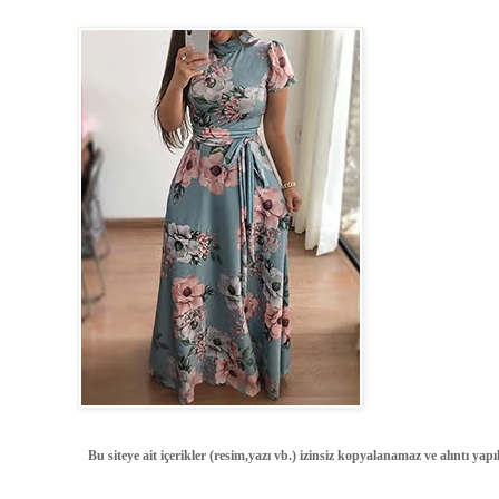
Bu siteye ait içerikler (resim,yazı vb.) izinsiz kopyalanamaz ve alıntı ya