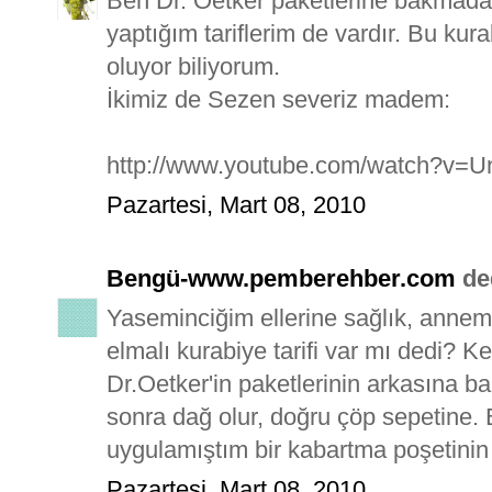
Ben Dr. Oetker paketlerine bakmadan
yaptığım tariflerim de vardır. Bu ku
oluyor biliyorum.
İkimiz de Sezen severiz madem:
http://www.youtube.com/watch?v=U
Pazartesi, Mart 08, 2010
Bengü-www.pemberehber.com
ded
Yaseminciğim ellerine sağlık, annem 
elmalı kurabiye tarifi var mı dedi?
Dr.Oetker'in paketlerinin arkasına ba
sonra dağ olur, doğru çöp sepetine. B
uygulamıştım bir kabartma poşetinin 
Pazartesi, Mart 08, 2010