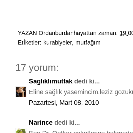
YAZAN
Ordanburdanhayattan
zaman:
19:0
Etİketler:
kurabiyeler
,
mutfağım
17 yorum:
Saglıklımutfak
dedi ki...
Eline sağlık yasemincim.leziz gözük
Pazartesi, Mart 08, 2010
Narince
dedi ki...