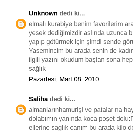
Unknown
dedi ki...
elmalı kurabiye benim favorilerim ar
yesek dediğimizdir aslında uzunca bi
yapıp götürmek için şimdi sende görü
Yasemincim bu arada senin de kadınl
ilgili yazını okudum baştan sona hep
sağlık
Pazartesi, Mart 08, 2010
Saliha
dedi ki...
almanlarınhamurişi ve patalarına ha
dolabımın yanında koca poşet dolu:
ellerine saglık canım bu arada kilo d