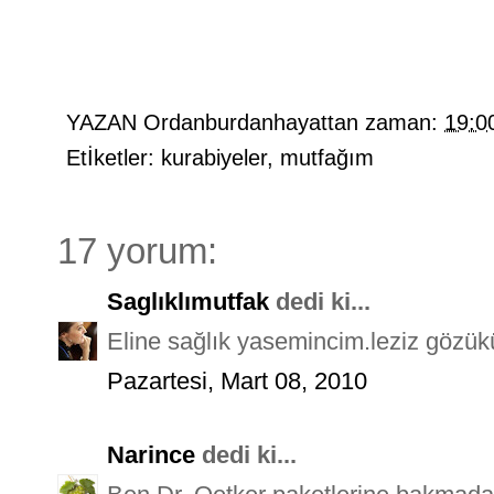
YAZAN
Ordanburdanhayattan
zaman:
19:0
Etİketler:
kurabiyeler
,
mutfağım
17 yorum:
Saglıklımutfak
dedi ki...
Eline sağlık yasemincim.leziz gözük
Pazartesi, Mart 08, 2010
Narince
dedi ki...