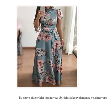
Bu siteye ait içerikler (resim,yazı vb.) izinsiz kopyalanamaz ve alıntı ya