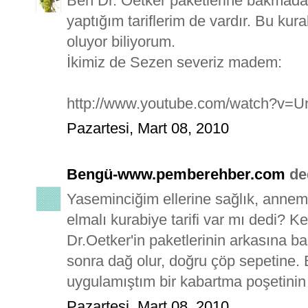
Ben Dr. Oetker paketlerine bakmadan
yaptığım tariflerim de vardır. Bu ku
oluyor biliyorum.
İkimiz de Sezen severiz madem:
http://www.youtube.com/watch?v=U
Pazartesi, Mart 08, 2010
Bengü-www.pemberehber.com
ded
Yaseminciğim ellerine sağlık, annem 
elmalı kurabiye tarifi var mı dedi?
Dr.Oetker'in paketlerinin arkasına ba
sonra dağ olur, doğru çöp sepetine. B
uygulamıştım bir kabartma poşetinin 
Pazartesi, Mart 08, 2010