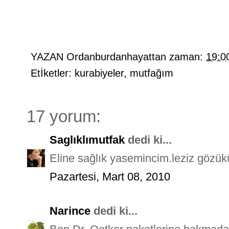
YAZAN
Ordanburdanhayattan
zaman:
19:0
Etİketler:
kurabiyeler
,
mutfağım
17 yorum:
Saglıklımutfak
dedi ki...
Eline sağlık yasemincim.leziz gözük
Pazartesi, Mart 08, 2010
Narince
dedi ki...