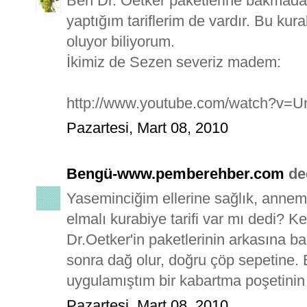
Ben Dr. Oetker paketlerine bakmadan
yaptığım tariflerim de vardır. Bu ku
oluyor biliyorum.
İkimiz de Sezen severiz madem:
http://www.youtube.com/watch?v=U
Pazartesi, Mart 08, 2010
Bengü-www.pemberehber.com
ded
Yaseminciğim ellerine sağlık, annem 
elmalı kurabiye tarifi var mı dedi?
Dr.Oetker'in paketlerinin arkasına ba
sonra dağ olur, doğru çöp sepetine. B
uygulamıştım bir kabartma poşetinin 
Pazartesi, Mart 08, 2010