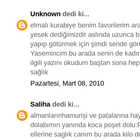
Unknown
dedi ki...
elmalı kurabiye benim favorilerim ar
yesek dediğimizdir aslında uzunca bi
yapıp götürmek için şimdi sende görü
Yasemincim bu arada senin de kadınl
ilgili yazını okudum baştan sona hep
sağlık
Pazartesi, Mart 08, 2010
Saliha
dedi ki...
almanlarınhamurişi ve patalarına ha
dolabımın yanında koca poşet dolu:
ellerine saglık canım bu arada kilo d