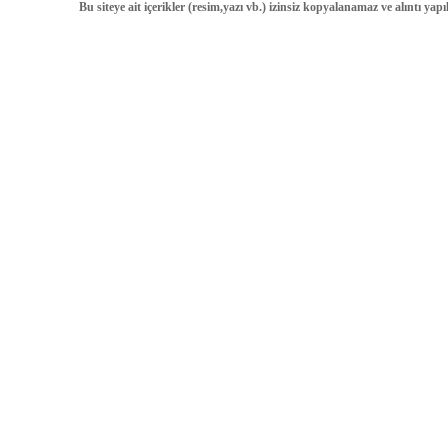
Bu siteye ait içerikler (resim,yazı vb.) izinsiz kopyalanamaz ve alıntı ya