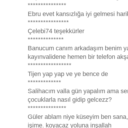
***************
Ebru evet kansızlığa iyi gelmesi hari
****************
Çelebi74 teşekkürler
**************
Banucum canım arkadaşım benim ya
kayınvalidene hemen bir telefon akşa
*****************
Tijen yap yap ve ye bence de
*************
Salihacım valla gün yapalım ama se
çocuklarla nasıl gidip gelcezz?
***************
Güler ablam niye küseyim ben sana,
işime. koyacaz yoluna inşallah