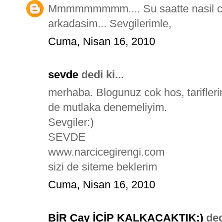
Mmmmmmmmm.... Su saatte nasil cani
arkadasim... Sevgilerimle,
Cuma, Nisan 16, 2010
sevde
dedi ki...
merhaba. Blogunuz cok hos, tariflerin
de mutlaka denemeliyim.
Sevgiler:)
SEVDE
www.narcicegirengi.com
sizi de siteme beklerim
Cuma, Nisan 16, 2010
BİR Çay İÇİP KALKACAKTIK:)
dedi