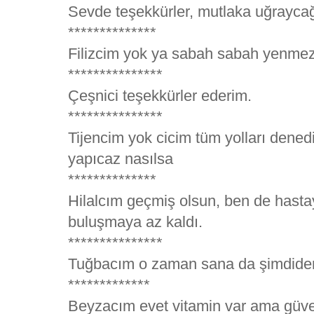
Sevde teşekkürler, mutlaka uğrayca
**************
Filizcim yok ya sabah sabah yenmez
***************
Çeşnici teşekkürler ederim.
***************
Tijencim yok cicim tüm yolları dened
yapıcaz nasılsa
**************
Hilalcım geçmiş olsun, ben de hasta
buluşmaya az kaldı.
***************
Tuğbacım o zaman sana da şimdiden 
*************
Beyzacım evet vitamin var ama güve