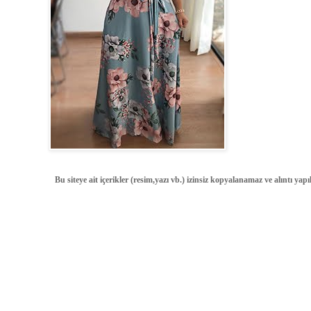
Bu siteye ait içerikler (resim,yazı vb.) izinsiz kopyalanamaz ve alıntı ya