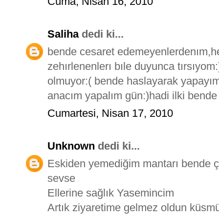
Cuma, Nisan 16, 2010
Saliha
dedi ki...
bende cesaret edemeyenlerdenım,hel
zehırlenenlerı bıle duyunca tırsıyom:
olmuyor:( bende haslayarak yapayım
anacım yapalım gün:)hadi ilki bende 
Cumartesi, Nisan 17, 2010
Unknown
dedi ki...
Eskiden yemediğim mantarı bende ço
sevse
Ellerine sağlık Yasemincim
Artık ziyaretime gelmez oldun küsmü