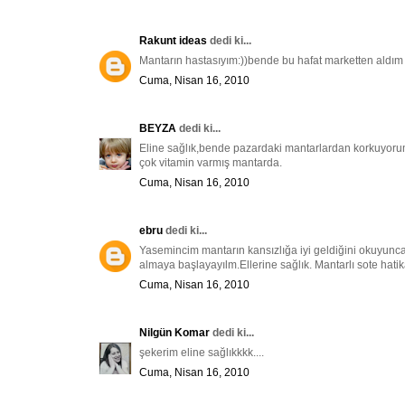
Rakunt ideas
dedi ki...
Mantarın hastasıyım:))bende bu hafat marketten aldım m
Cuma, Nisan 16, 2010
BEYZA
dedi ki...
Eline sağlık,bende pazardaki mantarlardan korkuyorum
çok vitamin varmış mantarda.
Cuma, Nisan 16, 2010
ebru
dedi ki...
Yasemincim mantarın kansızlığa iyi geldiğini okuyun
almaya başlayayılm.Ellerine sağlık. Mantarlı sote hati
Cuma, Nisan 16, 2010
Nilgün Komar
dedi ki...
şekerim eline sağlıkkkk....
Cuma, Nisan 16, 2010