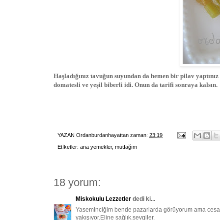
Haşladığınız tavuğun suyundan da hemen bir pilav yaptınız 
domatesli ve yeşil biberli idi. Onun da tarifi sonraya kalsın.
YAZAN
Ordanburdanhayattan
zaman:
23:19
Etİketler:
ana yemekler
,
mutfağım
18 yorum:
Miskokulu Lezzetler
dedi ki...
Yaseminciğim bende pazarlarda görüyorum ama cesare
yakışıyor.Eline sağlık.sevgiler.