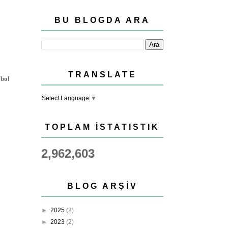
BU BLOGDA ARA
TRANSLATE
 bol
Select Language
▼
TOPLAM İSTATISTIK
2,962,603
BLOG ARŞIV
►
2025
(2)
►
2023
(2)