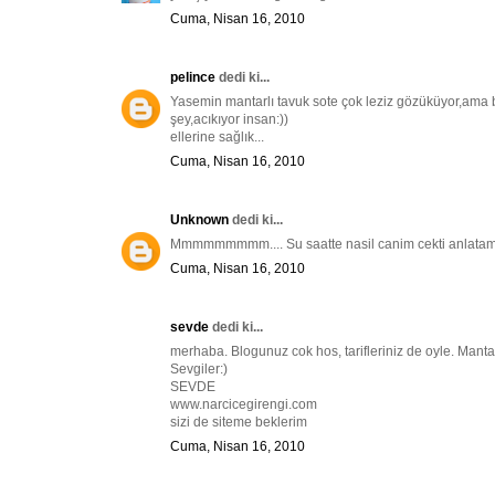
Cuma, Nisan 16, 2010
pelince
dedi ki...
Yasemin mantarlı tavuk sote çok leziz gözüküyor,ama bu
şey,acıkıyor insan:))
ellerine sağlık...
Cuma, Nisan 16, 2010
Unknown
dedi ki...
Mmmmmmmmm.... Su saatte nasil canim cekti anlatamam.
Cuma, Nisan 16, 2010
sevde
dedi ki...
merhaba. Blogunuz cok hos, tarifleriniz de oyle. Manta
Sevgiler:)
SEVDE
www.narcicegirengi.com
sizi de siteme beklerim
Cuma, Nisan 16, 2010