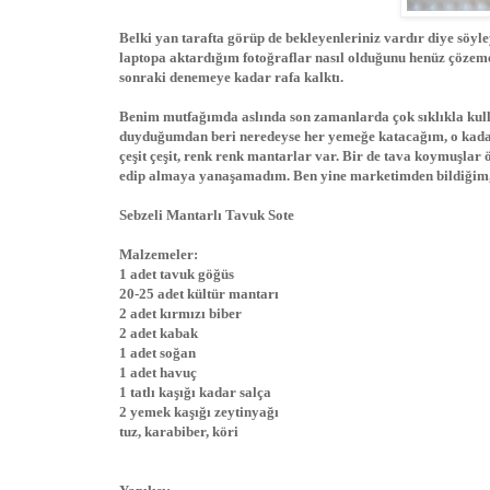
Belki yan tarafta görüp de bekleyenleriniz vardır diye söyle
laptopa aktardığım fotoğraflar nasıl olduğunu henüz çözemed
sonraki denemeye kadar rafa kalktı.
Benim mutfağımda aslında son zamanlarda çok sıklıkla kulla
duyduğumdan beri neredeyse her yemeğe katacağım, o kadar
çeşit çeşit, renk renk mantarlar var. Bir de tava koymuşlar 
edip almaya yanaşamadım. Ben yine marketimden bildiğim,
Sebzeli Mantarlı Tavuk Sote
Malzemeler:
1 adet tavuk göğüs
20-25 adet kültür mantarı
2 adet kırmızı biber
2 adet kabak
1 adet soğan
1 adet havuç
1 tatlı kaşığı kadar salça
2 yemek kaşığı zeytinyağı
tuz, karabiber, köri