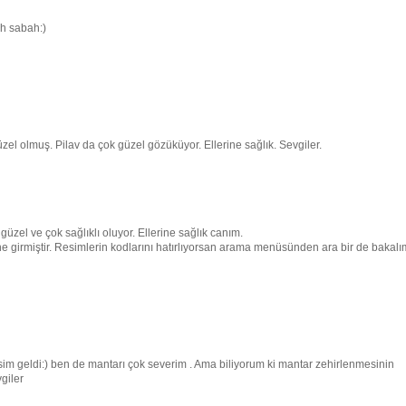
h sabah:)
üzel olmuş. Pilav da çok güzel gözüküyor. Ellerine sağlık. Sevgiler.
zel ve çok sağlıklı oluyor. Ellerine sağlık canım.
ine girmiştir. Resimlerin kodlarını hatırlıyorsan arama menüsünden ara bir de bakalı
sim geldi:) ben de mantarı çok severim . Ama biliyorum ki mantar zehirlenmesinin
giler