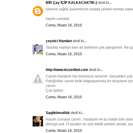
BİR Çay İÇİP KALKACAKTIK:)
dedi ki...
ellerine sağlık yasemincim olsada yesem hemde saba
hayırlı cumalar.
Cuma, Nisan 16, 2010
çeşnici Handan
dedi ki...
Tavukla mantarı ben de birbirine çok yakıştırırım. Ne g
Cuma, Nisan 16, 2010
http://www.lezzetibol.com
dedi ki...
Canım mantarın her türlüsünü severim. Gerçekten çok gü
Fotoğraflar canım belki bilgisayarında bir dosyanın iç
canım.
Çok öptüm
Cuma, Nisan 16, 2010
Saglıklımutfak
dedi ki...
Hayırlı cumalar canım . hastayım ve bu halde bile yiye
dönüşü yok. O yüzden en iyisi bildik yerden almak. sev
Cuma, Nisan 16, 2010