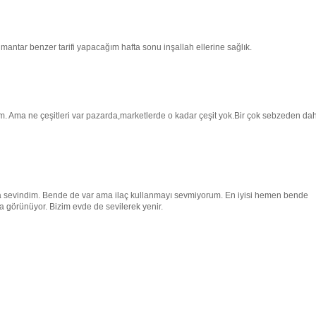
antar benzer tarifi yapacağım hafta sonu inşallah ellerine sağlık.
. Ama ne çeşitleri var pazarda,marketlerde o kadar çeşit yok.Bir çok sebzeden da
ca sevindim. Bende de var ama ilaç kullanmayı sevmiyorum. En iyisi hemen bende
ka görünüyor. Bizim evde de sevilerek yenir.