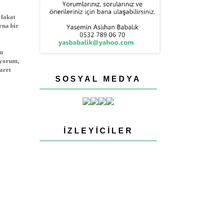
 fakat
rna bir
nu
üyorum,
aret
SOSYAL MEDYA
İZLEYICILER