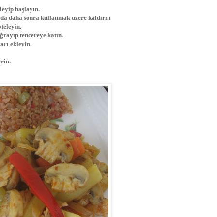
leyip haşlayın.
u da daha sonra kullanmak üzere kaldırın
teleyin.
oğrayıp tencereye katın.
arı ekleyin.
irin.