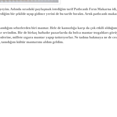
yeyim. Aslında sıradaki paylaşmak istediğim tarif Patlıcanlı Fırın Makarna idi,
iğim bir şekilde uçup gidince yerini de bu tarife bıraktı. Artık patlıcanlı maka
ndığım sebzelerden biri mantar. Hele de kansızlığa karşı da çok etkili olduğu
 sevindim. Bir de birkaç haftadır pazarlarda da bolca mantar tezgahları gör
önlerine, millete ızgara mantar yapıp tattırıyorlar. Ne tadına bakmaya ne de ces
 tanıdığım kültür mantarımı aldım geldim.