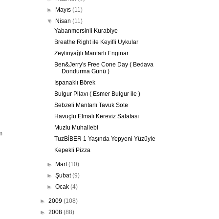
►
Mayıs
(11)
▼
Nisan
(11)
Yabanmersinli Kurabiye
Breathe Right ile Keyifli Uykular
Zeytinyağlı Mantarlı Enginar
Ben&Jerry's Free Cone Day ( Bedava
Dondurma Günü )
Ispanaklı Börek
Bulgur Pilavı ( Esmer Bulgur ile )
Sebzeli Mantarlı Tavuk Sote
Havuçlu Elmalı Kereviz Salatası
Muzlu Muhallebi
m
TuzBİBER 1 Yaşında Yepyeni Yüzüyle
Kepekli Pizza
►
Mart
(10)
►
Şubat
(9)
►
Ocak
(4)
►
2009
(108)
►
2008
(88)