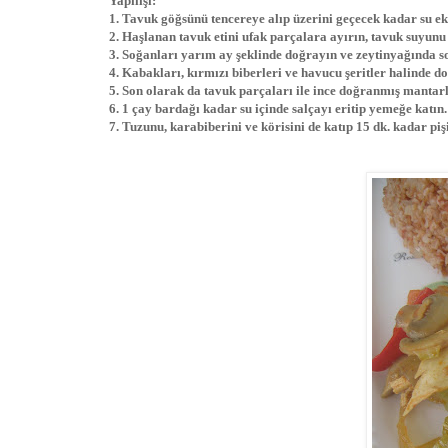
Yapılışı:
1. Tavuk göğsünü tencereye alıp üzerini geçecek kadar su ek
2. Haşlanan tavuk etini ufak parçalara ayırın, tavuk suyun
3. Soğanları yarım ay şeklinde doğrayın ve zeytinyağında so
4. Kabakları, kırmızı biberleri ve havucu şeritler halinde d
5. Son olarak da tavuk parçaları ile ince doğranmış mantarl
6. 1 çay bardağı kadar su içinde salçayı eritip yemeğe katın.
7. Tuzunu, karabiberini ve körisini de katıp 15 dk. kadar piş