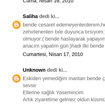
Cuma, Nisan 16, 2010
Saliha
dedi ki...
bende cesaret edemeyenlerdenım,hel
zehırlenenlerı bıle duyunca tırsıyom:
olmuyor:( bende haslayarak yapayım
anacım yapalım gün:)hadi ilki bende 
Cumartesi, Nisan 17, 2010
Unknown
dedi ki...
Eskiden yemediğim mantarı bende ço
sevse
Ellerine sağlık Yasemincim
Artık ziyaretime gelmez oldun küsmü