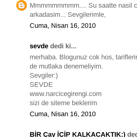
Mmmmmmmmm.... Su saatte nasil cani
arkadasim... Sevgilerimle,
Cuma, Nisan 16, 2010
sevde
dedi ki...
merhaba. Blogunuz cok hos, tariflerin
de mutlaka denemeliyim.
Sevgiler:)
SEVDE
www.narcicegirengi.com
sizi de siteme beklerim
Cuma, Nisan 16, 2010
BİR Çay İÇİP KALKACAKTIK:)
dedi