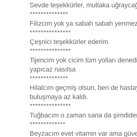
Sevde teşekkürler, mutlaka uğrayca
**************
Filizcim yok ya sabah sabah yenmez
***************
Çeşnici teşekkürler ederim.
***************
Tijencim yok cicim tüm yolları dened
yapıcaz nasılsa
**************
Hilalcım geçmiş olsun, ben de hasta
buluşmaya az kaldı.
***************
Tuğbacım o zaman sana da şimdiden 
*************
Beyzacım evet vitamin var ama güve