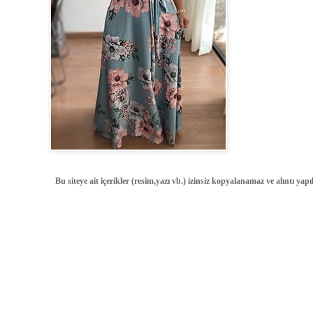
Bu siteye ait içerikler (resim,yazı vb.) izinsiz kopyalanamaz ve alıntı ya