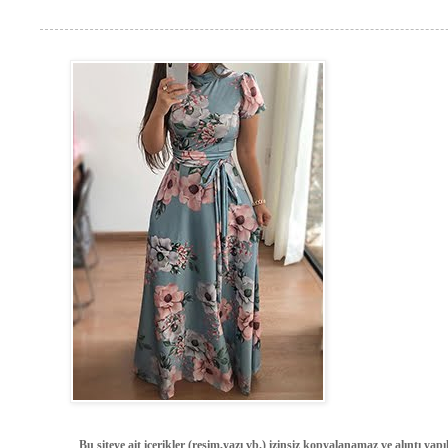
Bu siteye ait içerikler (resim,yazı vb.) izinsiz kopyalanamaz ve alıntı ya