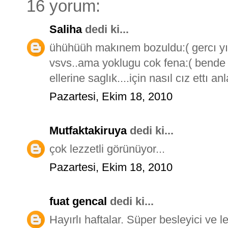
16 yorum:
Saliha
dedi ki...
ühühüüh makınem bozuldu:( gercı y
vsvs..ama yoklugu cok fena:( bende 
ellerine saglık....için nasıl cız ettı a
Pazartesi, Ekim 18, 2010
Mutfaktakiruya
dedi ki...
çok lezzetli görünüyor...
Pazartesi, Ekim 18, 2010
fuat gencal
dedi ki...
Hayırlı haftalar. Süper besleyici ve l