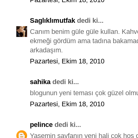
Saglıklımutfak
dedi ki...
Canım benim güle güle kullan. Kahved
ekmeği gördüm ama tadına bakamadım
arkadaşım.
Pazartesi, Ekim 18, 2010
sahika
dedi ki...
blogunun yeni teması çok güzel olmuş
Pazartesi, Ekim 18, 2010
pelince
dedi ki...
Yasemin sayfanın yeni hali çok hoş o