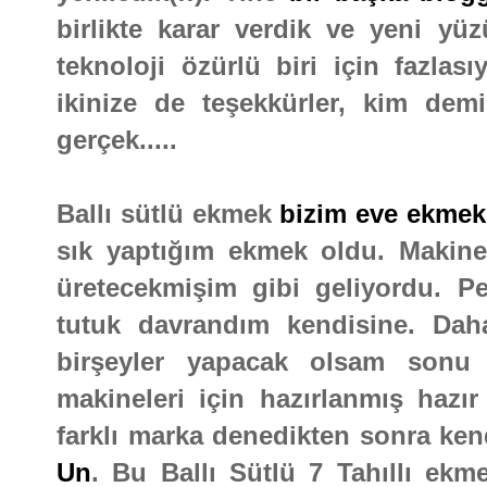
birlikte karar verdik ve yeni yü
teknoloji özürlü biri için fazlas
ikinize de teşekkürler, kim dem
gerçek.....
Ballı sütlü ekmek
bizim eve ekmek
sık yaptığım ekmek oldu. Makiney
üretecekmişim gibi geliyordu. P
tutuk davrandım kendisine. Da
birşeyler yapacak olsam son
makineleri için hazırlanmış hazır
farklı marka denedikten sonra ke
Un
. Bu Ballı Sütlü 7 Tahıllı ekm