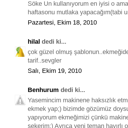
Söke Un kullanıyorum en iyisi o ama
haftasonu mutlaka yapacağım(tabi un
Pazartesi, Ekim 18, 2010
hilal
dedi ki...
çok güzel olmuş şablonun..ekmeğide
tarif..sevgler
Salı, Ekim 19, 2010
Benhurum
dedi ki...
Yasemincim makinene haksızlık etme 
ekmek yap;) bizimde gözümüz doysu
yapıyorum ekmeğimizi çünkü makinem
şekerim;) Ayrıca yeni teman hayırlı 