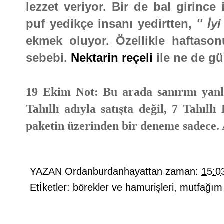
lezzet veriyor. Bir de bal girince
puf yedikçe insanı yedirtten,
'' İy
ekmek oluyor. Özellikle haftasonu
sebebi.
Nektarin reçeli
ile ne de gü
19 Ekim Not: Bu arada sanırım yanlı
Tahıllı adıyla satışta değil, 7 Tahıl
paketin üzerinden bir deneme sadece.
YAZAN
Ordanburdanhayattan
zaman:
15:0
Etİketler:
börekler ve hamurişleri
,
mutfağım