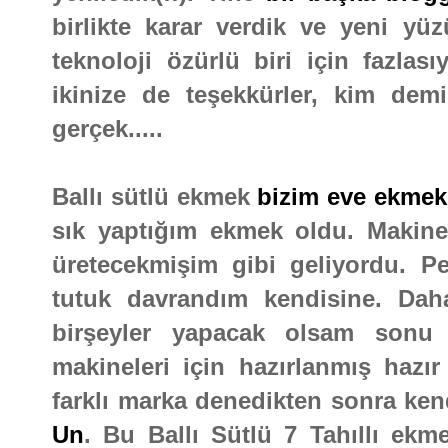
birlikte karar verdik ve yeni yü
teknoloji özürlü biri için fazlas
ikinize de teşekkürler, kim dem
gerçek.....
Ballı sütlü ekmek
bizim eve ekmek
sık yaptığım ekmek oldu. Makiney
üretecekmişim gibi geliyordu. P
tutuk davrandım kendisine. Da
birşeyler yapacak olsam son
makineleri için hazırlanmış hazır
farklı marka denedikten sonra ke
Un
. Bu Ballı Sütlü 7 Tahıllı ekm