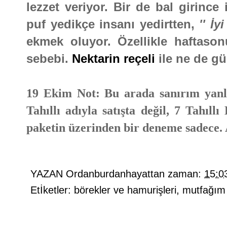
lezzet veriyor. Bir de bal girince
puf yedikçe insanı yedirtten,
'' İy
ekmek oluyor. Özellikle haftasonu
sebebi.
Nektarin reçeli
ile ne de gü
19 Ekim Not: Bu arada sanırım yanlı
Tahıllı adıyla satışta değil, 7 Tahıl
paketin üzerinden bir deneme sadece.
YAZAN
Ordanburdanhayattan
zaman:
15:0
Etİketler:
börekler ve hamurişleri
,
mutfağım