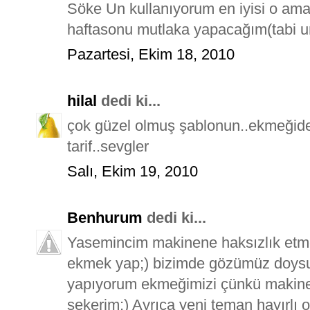
Söke Un kullanıyorum en iyisi o ama
haftasonu mutlaka yapacağım(tabi un
Pazartesi, Ekim 18, 2010
hilal
dedi ki...
çok güzel olmuş şablonun..ekmeğide
tarif..sevgler
Salı, Ekim 19, 2010
Benhurum
dedi ki...
Yasemincim makinene haksızlık etme 
ekmek yap;) bizimde gözümüz doysu
yapıyorum ekmeğimizi çünkü makinem
şekerim;) Ayrıca yeni teman hayırlı 