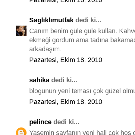
Saglıklımutfak
dedi ki...
Canım benim güle güle kullan. Kahved
ekmeği gördüm ama tadına bakamadım
arkadaşım.
Pazartesi, Ekim 18, 2010
sahika
dedi ki...
blogunun yeni teması çok güzel olmuş
Pazartesi, Ekim 18, 2010
pelince
dedi ki...
Yasemin sayfanın yeni hali çok hoş o