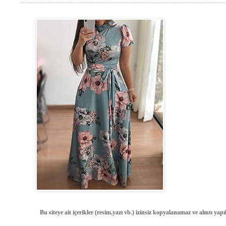
Bu siteye ait içerikler (resim,yazı vb.) izinsiz kopyalanamaz ve alıntı ya