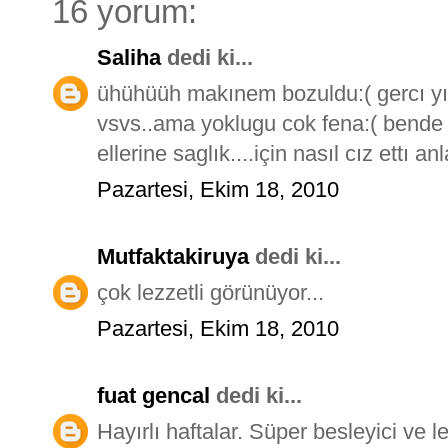
16 yorum:
Saliha
dedi ki...
ühühüüh makınem bozuldu:( gercı y
vsvs..ama yoklugu cok fena:( bende 
ellerine saglık....için nasıl cız ettı a
Pazartesi, Ekim 18, 2010
Mutfaktakiruya
dedi ki...
çok lezzetli görünüyor...
Pazartesi, Ekim 18, 2010
fuat gencal
dedi ki...
Hayırlı haftalar. Süper besleyici ve l