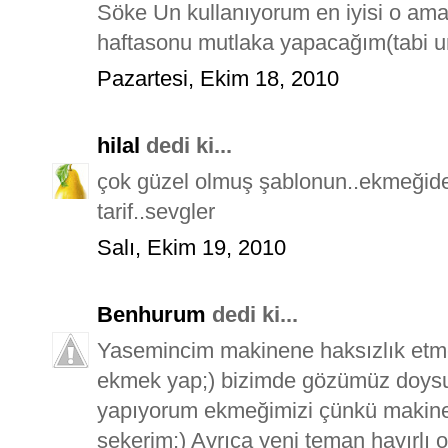
Söke Un kullanıyorum en iyisi o ama
haftasonu mutlaka yapacağım(tabi un
Pazartesi, Ekim 18, 2010
hilal
dedi ki...
çok güzel olmuş şablonun..ekmeğide
tarif..sevgler
Salı, Ekim 19, 2010
Benhurum
dedi ki...
Yasemincim makinene haksızlık etme 
ekmek yap;) bizimde gözümüz doysu
yapıyorum ekmeğimizi çünkü makinem
şekerim;) Ayrıca yeni teman hayırlı 