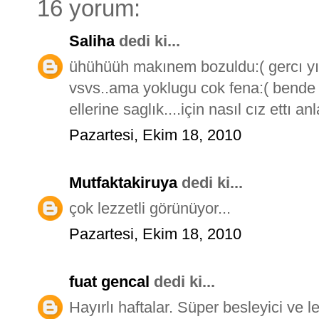
16 yorum:
Saliha
dedi ki...
ühühüüh makınem bozuldu:( gercı y
vsvs..ama yoklugu cok fena:( bende 
ellerine saglık....için nasıl cız ettı a
Pazartesi, Ekim 18, 2010
Mutfaktakiruya
dedi ki...
çok lezzetli görünüyor...
Pazartesi, Ekim 18, 2010
fuat gencal
dedi ki...
Hayırlı haftalar. Süper besleyici ve l