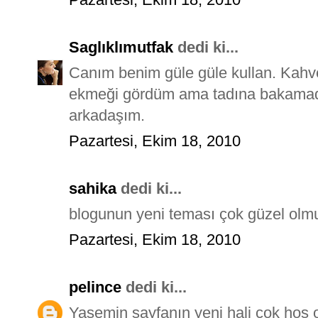
Saglıklımutfak
dedi ki...
Canım benim güle güle kullan. Kahved
ekmeği gördüm ama tadına bakamadım
arkadaşım.
Pazartesi, Ekim 18, 2010
sahika
dedi ki...
blogunun yeni teması çok güzel olmuş
Pazartesi, Ekim 18, 2010
pelince
dedi ki...
Yasemin sayfanın yeni hali çok hoş o