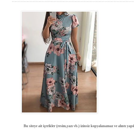
Bu siteye ait içerikler (resim,yazı vb.) izinsiz kopyalanamaz ve alıntı ya