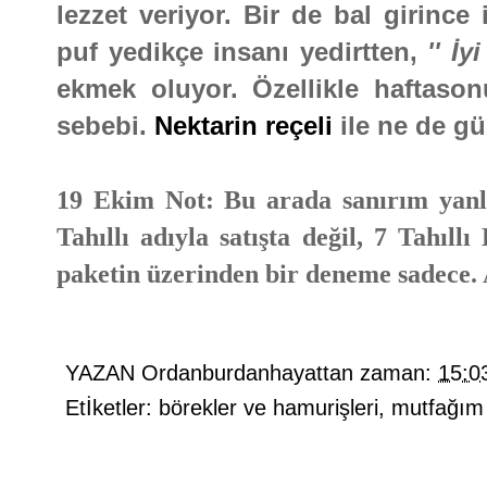
lezzet veriyor. Bir de bal girince
puf yedikçe insanı yedirtten,
'' İy
ekmek oluyor. Özellikle haftasonu
sebebi.
Nektarin reçeli
ile ne de gü
19 Ekim Not: Bu arada sanırım yanlı
Tahıllı adıyla satışta değil, 7 Tahıl
paketin üzerinden bir deneme sadece.
YAZAN
Ordanburdanhayattan
zaman:
15:0
Etİketler:
börekler ve hamurişleri
,
mutfağım