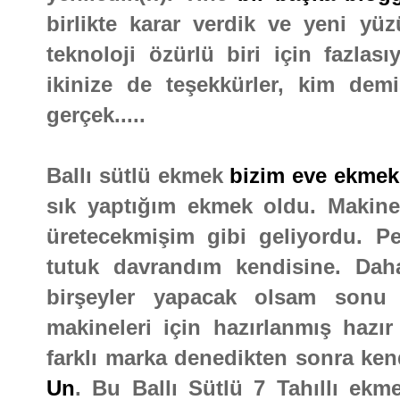
birlikte karar verdik ve yeni yü
teknoloji özürlü biri için fazlas
ikinize de teşekkürler, kim dem
gerçek.....
Ballı sütlü ekmek
bizim eve ekmek
sık yaptığım ekmek oldu. Makiney
üretecekmişim gibi geliyordu. P
tutuk davrandım kendisine. Da
birşeyler yapacak olsam son
makineleri için hazırlanmış hazır
farklı marka denedikten sonra ke
Un
. Bu Ballı Sütlü 7 Tahıllı ekm