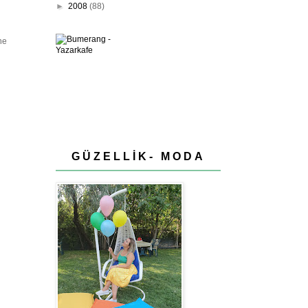
►
2008
(88)
ne
GÜZELLİK- MODA