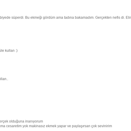
rabiyede süperdi. Bu ekmeği gördüm ama tadına bakamadım. Gerçekten nefis di. Eli
le kullan :)
llan..
gerçek olduğuna inanıyorum
ma cesaretim yok makinasız ekmek yapar ve paylaşırsan çok sevinirim