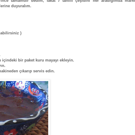
ince tamamdır dedim, fakat 7 tahıllı çeşidini her aradığımda marke
erine duyuralım.
bilirsiniz )
.
 içindeki bir paket kuru mayayı ekleyin.
ın.
akineden çıkarıp servis edin.