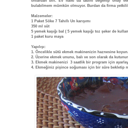
onlardan biri. Ev halkı da tadını beğenip onay ver
bulabilmem mümkün olmuyor. Burdan da firma yetkilil
Malzemeler:
1 Paket Söke 7 Tahıllı Un karışımı
350 ml süt
5 yemek kaşığı bal ( 5 yemek kaşığı toz şeker de kullana
1 paket kuru maya
Yapılışı:
1. Öncelikle sütü ekmek makinenizin haznesine koyun
2. Üzerine ekmek ununu, balı ve son olarak da kutunun
3. Ekmek makinenizi 3 saatlik bir program için ayarlay
4. Ekmeğiniz pişince soğuması için bir süre bekletip m