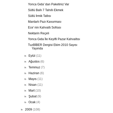
Yonca Gıda' dan Paketiniz Var
Sütlü Ballı 7 Tahıllı Ekmek
Sütlü İrmik Tatlısı
Mantarlı Pazı Kavurması
Ece' nin Kahvaltı Sofrası
Nektarin Reçeli
Yonca Gıda İle Keyifli Pazar Kahvaltısı
TuzBİBER Dergisi Ekim 2010 Sayısı
Yayında
►
Eylül
(11)
►
Ağustos
(6)
►
Temmuz
(7)
►
Haziran
(6)
►
Mayıs
(11)
►
Nisan
(11)
►
Mart
(10)
►
Şubat
(9)
►
Ocak
(4)
►
2009
(108)