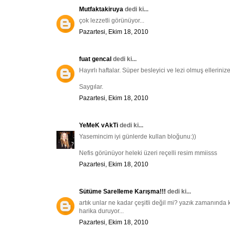
Mutfaktakiruya
dedi ki...
çok lezzetli görünüyor...
Pazartesi, Ekim 18, 2010
fuat gencal
dedi ki...
Hayırlı haftalar. Süper besleyici ve lezi olmuş elleriniz
Saygılar.
Pazartesi, Ekim 18, 2010
YeMeK vAkTi
dedi ki...
Yasemincim iyi günlerde kullan bloğunu:))
Nefis görünüyor heleki üzeri reçelli resim mmiisss
Pazartesi, Ekim 18, 2010
Sütüme Sarelleme Karışma!!!
dedi ki...
artık unlar ne kadar çeşitli değil mi? yazık zamanında k
harika duruyor...
Pazartesi, Ekim 18, 2010