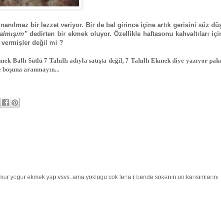
nanılmaz bir lezzet veriyor. Bir de bal girince içine artık gerisini süz d
 almışım''
dedirten bir ekmek oluyor. Özellikle haftasonu kahvaltıları içi
 vermişler değil mi ?
ek Ballı Sütlü 7 Tahıllı adıyla satışta değil, 7 Tahıllı Ekmek diye yazıyor pake
e boşuna aranmayın...
mur yogur ekmek yap vsvs..ama yoklugu cok fena:( bende sökenın un karısımlarını