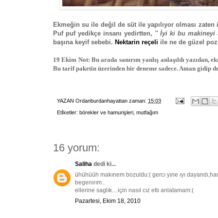
Ekmeğin su ile değil de süt ile yapılıyor olması zaten i
Puf puf yedikçe insanı yedirtten,
'' İyi ki bu makineyi
başına keyif sebebi.
Nektarin reçeli
ile ne de güzel poz
19 Ekim Not: Bu arada sanırım yanlış anlaşıldı yazıdan, ekm
Bu tarif paketin üzerinden bir deneme sadece. Aman gidip d
YAZAN
Ordanburdanhayattan
zaman:
15:03
Etİketler:
börekler ve hamurişleri
,
mutfağım
16 yorum:
Saliha
dedi ki...
ühühüüh makınem bozuldu:( gercı yıne ıyı dayandı,ha
begenırım..
ellerine saglık....için nasıl cız ettı anlatamam:(
Pazartesi, Ekim 18, 2010