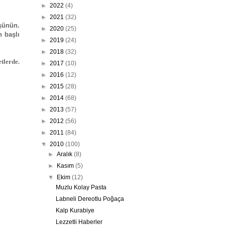
►
2022
(4)
►
2021
(32)
üşünün.
►
2020
(25)
n başlı
►
2019
(24)
►
2018
(32)
tlerde.
►
2017
(10)
►
2016
(12)
►
2015
(28)
►
2014
(68)
►
2013
(57)
►
2012
(56)
►
2011
(84)
▼
2010
(100)
►
Aralık
(8)
►
Kasım
(5)
▼
Ekim
(12)
Muzlu Kolay Pasta
Labneli Dereotlu Poğaça
Kalp Kurabiye
Lezzetli Haberler