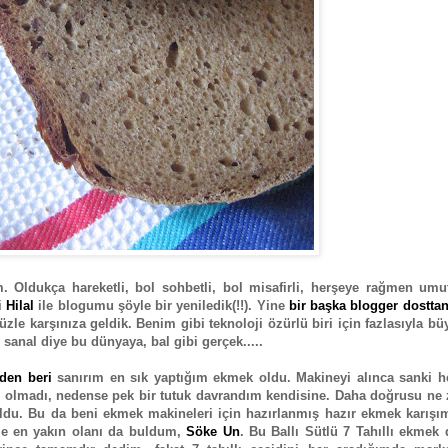
ım. Oldukça hareketli, bol sohbetli, bol misafirli, herşeye rağmen umu
i
Hilal
ile blogumu şöyle bir yeniledik(!!). Yine
bir başka blogger dostta
zle karşınıza geldik. Benim gibi teknoloji özürlü biri için fazlasıyla bü
 sanal diye bu dünyaya, bal gibi gerçek.....
den beri
sanırım en sık yaptığım ekmek oldu. Makineyi alınca sanki h
yle olmadı, nedense pek bir tutuk davrandım kendisine. Daha doğrusu n
du. Bu da beni ekmek makineleri için hazırlanmış hazır ekmek karışım
ime en yakın olanı da buldum,
Söke Un
. Bu Ballı Sütlü 7 Tahıllı ekmek 