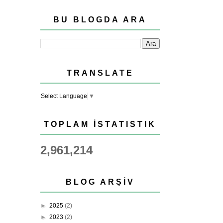
BU BLOGDA ARA
TRANSLATE
Select Language
▼
TOPLAM İSTATISTIK
2,961,214
BLOG ARŞIV
►
2025
(2)
►
2023
(2)