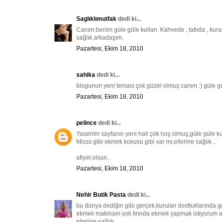
Saglıklımutfak
dedi ki...
Canım benim güle güle kullan. Kahvede , tatlıda , ku
sağlık arkadaşım.
Pazartesi, Ekim 18, 2010
sahika
dedi ki...
blogunun yeni teması çok güzel olmuş canım :) güle gü
Pazartesi, Ekim 18, 2010
pelince
dedi ki...
Yasemin sayfanın yeni hali çok hoş olmuş,güle güle ku
Misss gibi ekmek kokusu gibi var mı,ellerine sağlık...
afiyet olsun..
Pazartesi, Ekim 18, 2010
Nehir Butik Pasta
dedi ki...
bu dünya dediğin gibi gerçek,kurulan dostluklarında 
ekmek makinam yok fırında ekmek yapmak istiyorum a
ellerine sağlık