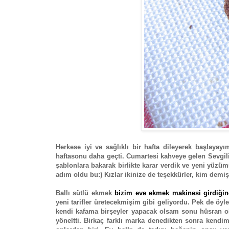
Herkese iyi ve sağlıklı bir hafta dileyerek başlayay
haftasonu daha geçti. Cumartesi kahveye gelen Sevgil
şablonlara bakarak birlikte karar verdik ve yeni yüzümü
adım oldu bu:) Kızlar ikinize de teşekkürler, kim demiş
Ballı sütlü ekmek
bizim eve ekmek makinesi girdiğin
yeni tarifler üretecekmişim gibi geliyordu. Pek de ö
kendi kafama birşeyler yapacak olsam sonu hüsran ol
yöneltti. Birkaç farklı marka denedikten sonra kend