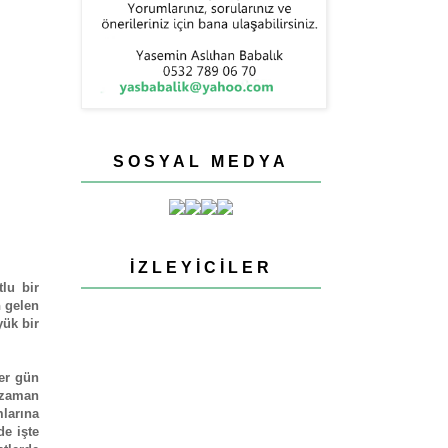
SOSYAL MEDYA
İZLEYICILER
tlu bir
n
gelen
yük bir
er gün
e zaman
larına
de işte