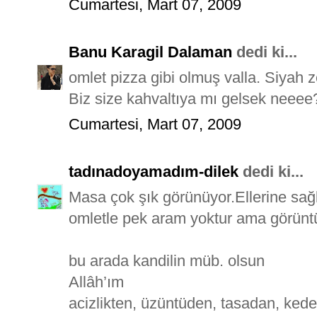
Cumartesi, Mart 07, 2009
Banu Karagil Dalaman
dedi ki...
omlet pizza gibi olmuş valla. Siyah
Biz size kahvaltıya mı gelsek neeee? 
Cumartesi, Mart 07, 2009
tadınadoyamadım-dilek
dedi ki...
Masa çok şık görünüyor.Ellerine sağ
omletle pek aram yoktur ama görünt
bu arada kandilin müb. olsun
Allâh’ım
acizlikten, üzüntüden, tasadan, kede