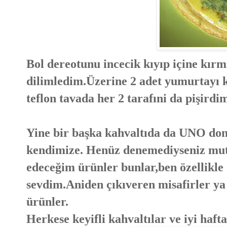
Bol dereotunu incecik kıyıp içine kırmı
dilimledim.Üzerine 2 adet yumurtayı k
teflon tavada her 2 tarafıni da pişirdi
Yine bir başka kahvaltıda da UNO don
kendimize. Henüz denemediyseniz mutl
edeceğim ürünler bunlar,ben özellikle k
sevdim.Aniden çıkıveren misafirler ya 
ürünler.
Herkese keyifli kahvaltılar ve iyi haft