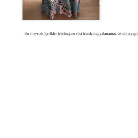
Bu siteye ait içerikler (resim,yazı vb.) izinsiz kopyalanamaz ve alıntı ya