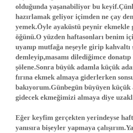
olduğunda yaşanabiliyor bu keyif.Çünk
hazırlamak geliyor içimden ne çay de
yemek.Öyle ayaküstü peynir ekmekle g
öğünü.O yüzden haftasonları benim iç
uyanıp mutfağa neşeyle girip kahvaltı
demleyip,masamı dilediğimce donatıp h
şölene.Sonra büyük adamla küçük adam
fırına ekmek almaya giderlerken sonsu
bakıyorum.Günbegün büyüyen küçük a
gidecek ekmeğimizi almaya diye uzakl
Eğer keyfim gerçekten yerindeyse hafta
yanısıra bişeyler yapmaya çalışırım.Y