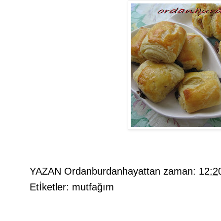
YAZAN
Ordanburdanhayattan
zaman:
12:2
Etİketler:
mutfağım