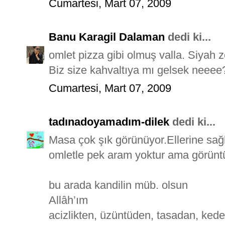
Cumartesi, Mart 07, 2009
Banu Karagil Dalaman
dedi ki...
omlet pizza gibi olmuş valla. Siyah
Biz size kahvaltıya mı gelsek neeee? 
Cumartesi, Mart 07, 2009
tadınadoyamadım-dilek
dedi ki...
Masa çok şık görünüyor.Ellerine sağ
omletle pek aram yoktur ama görünt
bu arada kandilin müb. olsun
Allâh’ım
acizlikten, üzüntüden, tasadan, kede