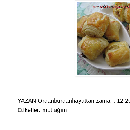
YAZAN
Ordanburdanhayattan
zaman:
12:2
Etİketler:
mutfağım