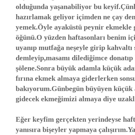
olduğunda yaşanabiliyor bu keyif.Çünk
hazırlamak geliyor içimden ne çay de
yemek.Öyle ayaküstü peynir ekmekle g
öğünü.O yüzden haftasonları benim iç
uyanıp mutfağa neşeyle girip kahvaltı
demleyip,masamı dilediğimce donatıp h
şölene.Sonra büyük adamla küçük adam
fırına ekmek almaya giderlerken sonsu
bakıyorum.Günbegün büyüyen küçük a
gidecek ekmeğimizi almaya diye uzakl
Eğer keyfim gerçekten yerindeyse hafta
yanısıra bişeyler yapmaya çalışırım.Y