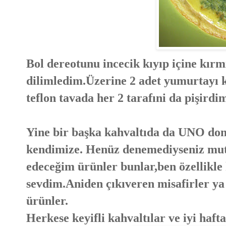
Bol dereotunu incecik kıyıp içine kırmı
dilimledim.Üzerine 2 adet yumurtayı k
teflon tavada her 2 tarafıni da pişirdi
Yine bir başka kahvaltıda da UNO don
kendimize. Henüz denemediyseniz mutl
edeceğim ürünler bunlar,ben özellikle k
sevdim.Aniden çıkıveren misafirler ya 
ürünler.
Herkese keyifli kahvaltılar ve iyi haft