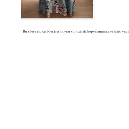
Bu siteye ait içerikler (resim,yazı vb.) izinsiz kopyalanamaz ve alıntı ya