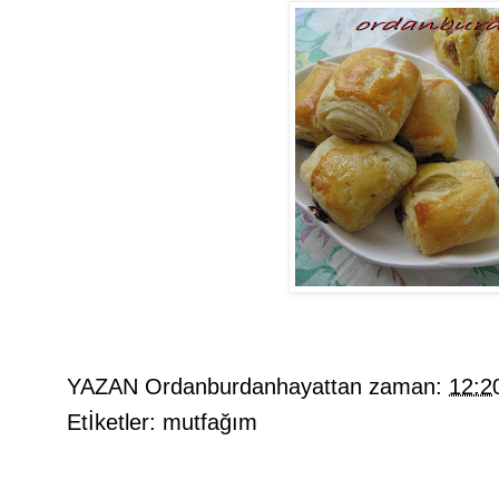
YAZAN
Ordanburdanhayattan
zaman:
12:2
Etİketler:
mutfağım