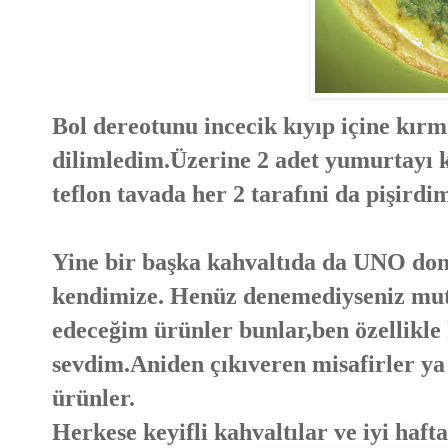
Bol dereotunu incecik kıyıp içine kırmı
dilimledim.Üzerine 2 adet yumurtayı k
teflon tavada her 2 tarafıni da pişirdi
Yine bir başka kahvaltıda da UNO don
kendimize. Henüz denemediyseniz mutl
edeceğim ürünler bunlar,ben özellikle k
sevdim.Aniden çıkıveren misafirler ya 
ürünler.
Herkese keyifli kahvaltılar ve iyi haft