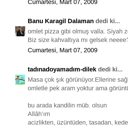
Cumartesi, Mart 07, 2009
Banu Karagil Dalaman
dedi ki...
omlet pizza gibi olmuş valla. Siyah
Biz size kahvaltıya mı gelsek neeee? 
Cumartesi, Mart 07, 2009
tadınadoyamadım-dilek
dedi ki...
Masa çok şık görünüyor.Ellerine sağ
omletle pek aram yoktur ama görünt
bu arada kandilin müb. olsun
Allâh’ım
acizlikten, üzüntüden, tasadan, kede