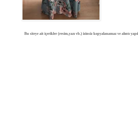
Bu siteye ait içerikler (resim,yazı vb.) izinsiz kopyalanamaz ve alıntı ya