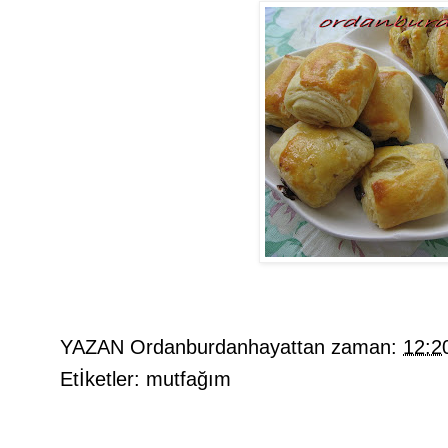
YAZAN
Ordanburdanhayattan
zaman:
12:2
Etİketler:
mutfağım