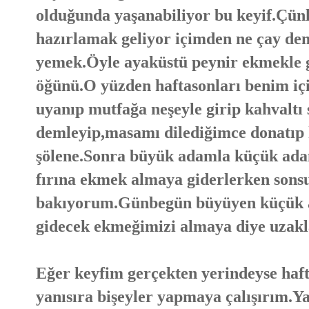
olduğunda yaşanabiliyor bu keyif.Çünk
hazırlamak geliyor içimden ne çay de
yemek.Öyle ayaküstü peynir ekmekle g
öğünü.O yüzden haftasonları benim iç
uyanıp mutfağa neşeyle girip kahvaltı
demleyip,masamı dilediğimce donatıp h
şölene.Sonra büyük adamla küçük adam
fırına ekmek almaya giderlerken sonsu
bakıyorum.Günbegün büyüyen küçük a
gidecek ekmeğimizi almaya diye uzakl
Eğer keyfim gerçekten yerindeyse hafta
yanısıra bişeyler yapmaya çalışırım.Y