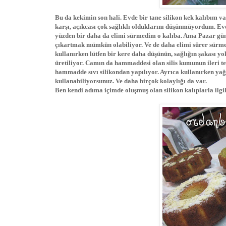
Bu da kekimin son hali. Evde bir tane silikon kek kalıbım va
karşı, açıkcası çok sağlıklı olduklarını düşünmüyordum. Ev
yüzden bir daha da elimi sürmedim o kalıba. Ama Pazar gün
çıkartmak mümkün olabiliyor. Ve de daha elimi sürer sürmez
kullanırken lütfen bir kere daha düşünün, sağlığın şakası yo
üretiliyor. Camın da hammaddesi olan silis kumunun ileri tekn
hammadde sıvı silikondan yapılıyor. Ayrıca kullanırken ya
kullanabiliyorsunuz. Ve daha birçok kolaylığı da var.
Ben kendi adıma içimde oluşmuş olan silikon kalıplarla ilgil