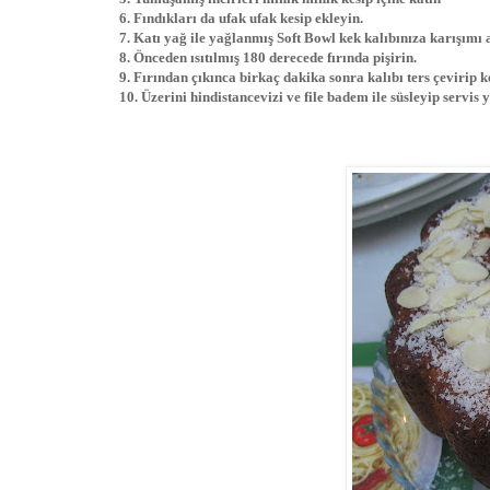
6. Fındıkları da ufak ufak kesip ekleyin.
7. Katı yağ ile yağlanmış Soft Bowl kek kalıbınıza karışımı 
8. Önceden ısıtılmış 180 derecede fırında pişirin.
9. Fırından çıkınca birkaç dakika sonra kalıbı ters çevirip ke
10. Üzerini hindistancevizi ve file badem ile süsleyip servis y