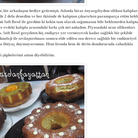
r, bir arkadaşım hediye getirmişti. Aslında biraz önyargılıydım silikon kalıplar
de 2 defa denedim ve her ikisinde de kalıptan çıkarırken paramparça ettim kekl
ü Soft Bowl ile gördüm ki kekin tam olarak soğumasını bile beklemeden kalıpt
 evdeki kalıpla arasındaki farkı çok net anladım. Piyasadaki ucuz silikonları
k. Soft Bowl gerçekten hiç endişeye yer vermeyecek kadar sağlıklı bir şekilde
oloji ile sıvılaştırılması sonucu elde edilen son derece sağlıklı bir endüstriyel
ğa ihtiyaç duymuyorsunuz. Hem fırında hem de derin dondurucuda rahatlıkla
i şüphelerimi attım diyebilirim.