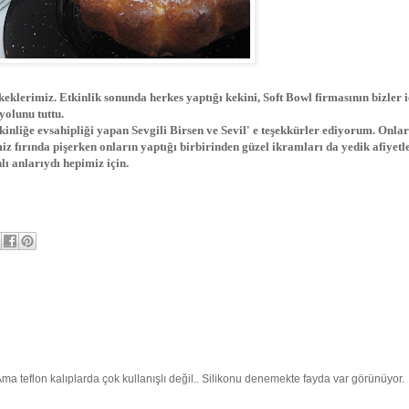
eklerimiz. Etkinlik sonunda herkes yaptığı kekini, Soft Bowl firmasının bizler i
yolunu tuttu.
kinliğe evsahipliği yapan Sevgili Birsen ve Sevil' e teşekkürler ediyorum. Onla
miz fırında pişerken onların yaptığı birbirinden güzel ikramları da yedik afiyetle
lı anlarıydı hepimiz için.
 Ama teflon kalıplarda çok kullanışlı değil.. Silikonu denemekte fayda var görünüyor.