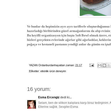
Ve bunlar da hepimizin ayrı ayrı tariflerle oluşturduğumuz k
hazırladığı biribirinden güzel armağanlarını da alıp evinin 
Bu keyifli organizasyon için başta Soft Bowl olmak üzere, et
bizleri gerçekten evlerinde ağırlar gibi ağırladılar, kekleri
poğaça ve kestaneli pastanın yendiği anlar da günün en iştah
YAZAN
Ordanburdanhayattan
zaman:
21:17
Etİketler:
etkinlik-ürün deneyim
16 yorum:
Esma Ercengiz
dedi ki...
Selam, ben de silikon kalıplara karşı biraz tedirginim.
Ellerine sağlık. Sevgiler.Esma