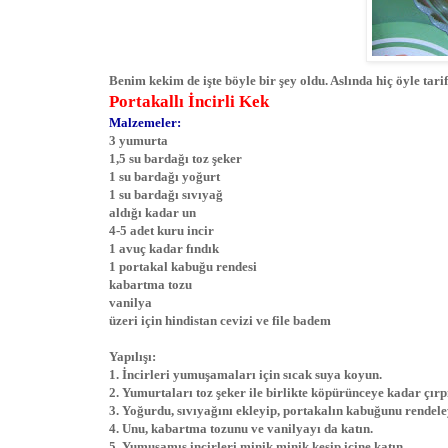
Benim kekim de işte böyle bir şey oldu. Aslında hiç öyle tar
Portakallı İncirli Kek
Malzemeler:
3 yumurta
1,5 su bardağı toz şeker
1 su bardağı yoğurt
1 su bardağı sıvıyağ
aldığı kadar un
4-5 adet kuru incir
1 avuç kadar fındık
1 portakal kabuğu rendesi
kabartma tozu
vanilya
üzeri için hindistan cevizi ve file badem
Yapılışı:
1. İncirleri yumuşamaları için sıcak suya koyun.
2. Yumurtaları toz şeker ile birlikte köpürünceye kadar çırp
3. Yoğurdu, sıvıyağını ekleyip, portakalın kabuğunu rendeley
4. Unu, kabartma tozunu ve vanilyayı da katın.
5. Yumuşamış incirleri minik minik kesip içine katın