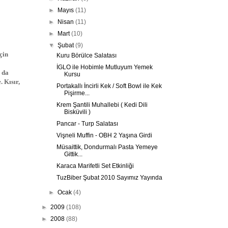
►
Mayıs
(11)
►
Nisan
(11)
►
Mart
(10)
▼
Şubat
(9)
çin
Kuru Börülce Salatası
İGLO ile Hobimle Mutluyum Yemek
r da
Kursu
. Kısır,
Portakallı İncirli Kek / Soft Bowl ile Kek
Pişirme...
Krem Şantili Muhallebi ( Kedi Dili
Bisküvili )
Pancar - Turp Salatası
Vişneli Muffin - OBH 2 Yaşına Girdi
Müsaittik, Dondurmalı Pasta Yemeye
Gittik...
Karaca Marifetli Set Etkinliği
TuzBiber Şubat 2010 Sayımız Yayında
►
Ocak
(4)
►
2009
(108)
►
2008
(88)