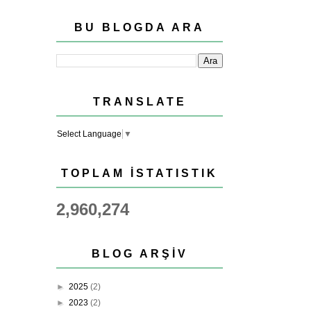
BU BLOGDA ARA
TRANSLATE
Select Language
▼
TOPLAM İSTATISTIK
2,960,274
BLOG ARŞIV
►
2025
(2)
►
2023
(2)