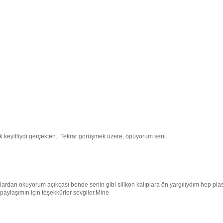
keyifliydi gerçekten.. Tekrar görüşmek üzere, öpüyorum seni..
oglardan okuyorum açıkçası bende senin gibi silikon kalıplara ön yargılıydım hep plas
 paylaşımın için teşekkürler sevgiler.Mine