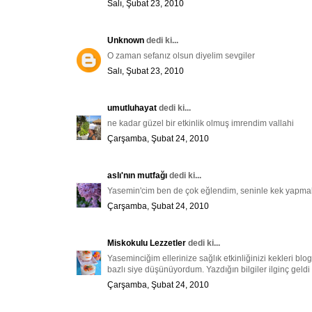
Salı, Şubat 23, 2010
Unknown
dedi ki...
O zaman sefanız olsun diyelim sevgiler
Salı, Şubat 23, 2010
umutluhayat
dedi ki...
ne kadar güzel bir etkinlik olmuş imrendim vallahi
Çarşamba, Şubat 24, 2010
aslı'nın mutfağı
dedi ki...
Yasemin'cim ben de çok eğlendim, seninle kek yapmak 
Çarşamba, Şubat 24, 2010
Miskokulu Lezzetler
dedi ki...
Yaseminciğim ellerinize sağlık etkinliğinizi kekleri bl
bazlı siye düşünüyordum. Yazdığın bilgiler ilginç geldi
Çarşamba, Şubat 24, 2010