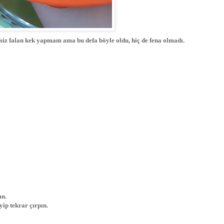
ifsiz falan kek yapmam ama bu defa böyle oldu, hiç de fena olmadı.
ın.
ip tekrar çırpın.