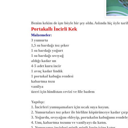
Benim kekim de işte böyle bir şey oldu. Aslında hiç öyle tar
Portakallı İncirli Kek
Malzemeler:
3 yumurta
1,5 su bardağı toz şeker
1 su bardağı yoğurt
1 su bardağı sıvıyağ
aldığı kadar un
4-5 adet kuru incir
1 avuç kadar fındık
1 portakal kabuğu rendesi
kabartma tozu
vanilya
üzeri için hindistan cevizi ve file badem
Yapılışı:
1. İncirleri yumuşamaları için sıcak suya koyun.
2. Yumurtaları toz şeker ile birlikte köpürünceye kadar çırp
3. Yoğurdu, sıvıyağını ekleyip, portakalın kabuğunu rendeley
4. Unu, kabartma tozunu ve vanilyayı da katın.
5. Yumuşamış incirleri minik minik kesip içine katın