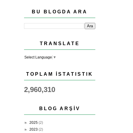
BU BLOGDA ARA
TRANSLATE
Select Language
▼
TOPLAM İSTATISTIK
2,960,310
BLOG ARŞIV
►
2025
(2)
►
2023
(2)