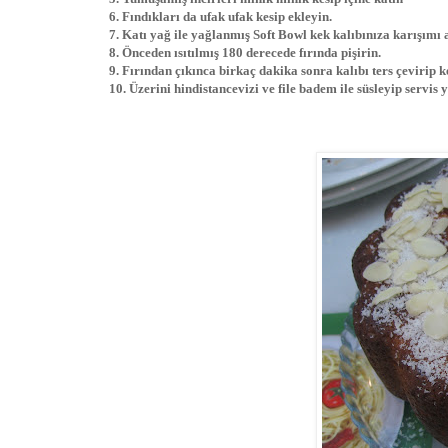
6. Fındıkları da ufak ufak kesip ekleyin.
7. Katı yağ ile yağlanmış Soft Bowl kek kalıbınıza karışımı 
8. Önceden ısıtılmış 180 derecede fırında pişirin.
9. Fırından çıkınca birkaç dakika sonra kalıbı ters çevirip ke
10. Üzerini hindistancevizi ve file badem ile süsleyip servis y