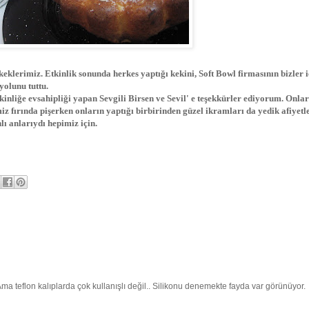
eklerimiz. Etkinlik sonunda herkes yaptığı kekini, Soft Bowl firmasının bizler i
yolunu tuttu.
kinliğe evsahipliği yapan Sevgili Birsen ve Sevil' e teşekkürler ediyorum. Onla
miz fırında pişerken onların yaptığı birbirinden güzel ikramları da yedik afiyetle
lı anlarıydı hepimiz için.
 Ama teflon kalıplarda çok kullanışlı değil.. Silikonu denemekte fayda var görünüyor.