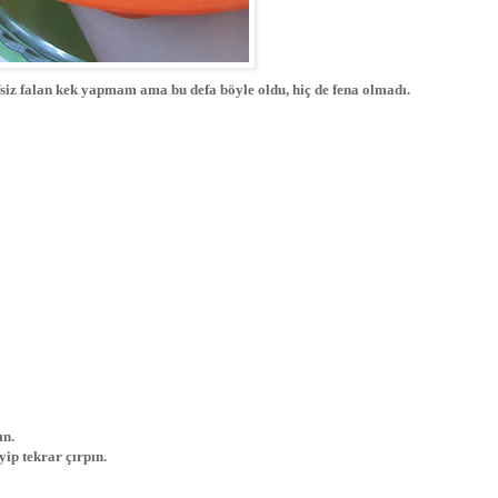
ifsiz falan kek yapmam ama bu defa böyle oldu, hiç de fena olmadı.
ın.
ip tekrar çırpın.