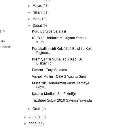
►
Mayıs
(11)
►
Nisan
(11)
►
Mart
(10)
▼
Şubat
(9)
çin
Kuru Börülce Salatası
İGLO ile Hobimle Mutluyum Yemek
r da
Kursu
. Kısır,
Portakallı İncirli Kek / Soft Bowl ile Kek
Pişirme...
Krem Şantili Muhallebi ( Kedi Dili
Bisküvili )
Pancar - Turp Salatası
Vişneli Muffin - OBH 2 Yaşına Girdi
Müsaittik, Dondurmalı Pasta Yemeye
Gittik...
Karaca Marifetli Set Etkinliği
TuzBiber Şubat 2010 Sayımız Yayında
►
Ocak
(4)
►
2009
(108)
►
2008
(88)