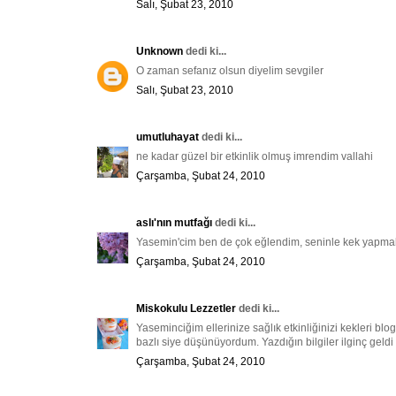
Salı, Şubat 23, 2010
Unknown
dedi ki...
O zaman sefanız olsun diyelim sevgiler
Salı, Şubat 23, 2010
umutluhayat
dedi ki...
ne kadar güzel bir etkinlik olmuş imrendim vallahi
Çarşamba, Şubat 24, 2010
aslı'nın mutfağı
dedi ki...
Yasemin'cim ben de çok eğlendim, seninle kek yapmak 
Çarşamba, Şubat 24, 2010
Miskokulu Lezzetler
dedi ki...
Yaseminciğim ellerinize sağlık etkinliğinizi kekleri bl
bazlı siye düşünüyordum. Yazdığın bilgiler ilginç geldi
Çarşamba, Şubat 24, 2010