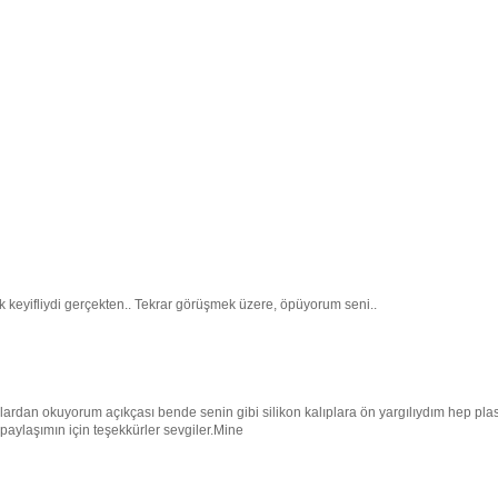
keyifliydi gerçekten.. Tekrar görüşmek üzere, öpüyorum seni..
oglardan okuyorum açıkçası bende senin gibi silikon kalıplara ön yargılıydım hep plas
 paylaşımın için teşekkürler sevgiler.Mine