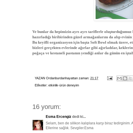
Ve bunlar da hepimizin ayrı ayrı tariflerle oluşturduğumuz k
hazırladığı biribirinden güzel armağanlarını da alıp evinin 
Bu keyifli organizasyon için başta Soft Bowl olmak üzere, et
bizleri gerçekten evlerinde ağırlar gibi ağırladılar, kekleri
poğaça ve kestaneli pastanın yendiği anlar da günün en iştah
YAZAN
Ordanburdanhayattan
zaman:
21:17
Etİketler:
etkinlik-ürün deneyim
16 yorum:
Esma Ercengiz
dedi ki...
Selam, ben de silikon kalıplara karşı biraz tedirginim.
Ellerine sağlık. Sevgiler.Esma