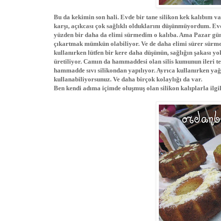
Bu da kekimin son hali. Evde bir tane silikon kek kalıbım va
karşı, açıkcası çok sağlıklı olduklarını düşünmüyordum. Ev
yüzden bir daha da elimi sürmedim o kalıba. Ama Pazar gün
çıkartmak mümkün olabiliyor. Ve de daha elimi sürer sürmez
kullanırken lütfen bir kere daha düşünün, sağlığın şakası yo
üretiliyor. Camın da hammaddesi olan silis kumunun ileri tekn
hammadde sıvı silikondan yapılıyor. Ayrıca kullanırken ya
kullanabiliyorsunuz. Ve daha birçok kolaylığı da var.
Ben kendi adıma içimde oluşmuş olan silikon kalıplarla ilgil