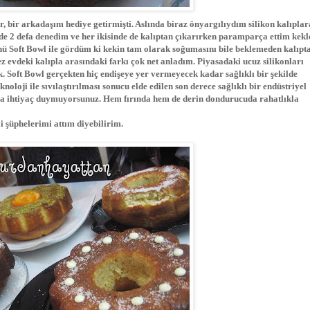
r, bir arkadaşım hediye getirmişti. Aslında biraz önyargılıydım silikon kalıplar
de 2 defa denedim ve her ikisinde de kalıptan çıkarırken paramparça ettim kekl
ü Soft Bowl ile gördüm ki kekin tam olarak soğumasını bile beklemeden kalıpt
 evdeki kalıpla arasındaki farkı çok net anladım. Piyasadaki ucuz silikonları
k. Soft Bowl gerçekten hiç endişeye yer vermeyecek kadar sağlıklı bir şekilde
oloji ile sıvılaştırılması sonucu elde edilen son derece sağlıklı bir endüstriyel
ğa ihtiyaç duymuyorsunuz. Hem fırında hem de derin dondurucuda rahatlıkla
i şüphelerimi attım diyebilirim.