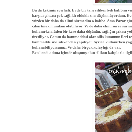
Bu da kekimin son hali. Evde bir tane silikon kek kalıbım va
karşı, açıkcası çok sağlıklı olduklarını düşünmüyordum. Ev
yüzden bir daha da elimi sürmedim o kalıba. Ama Pazar gün
çıkartmak mümkün olabiliyor. Ve de daha elimi sürer sürmez
kullanırken lütfen bir kere daha düşünün, sağlığın şakası yo
üretiliyor. Camın da hammaddesi olan silis kumunun ileri tekn
hammadde sıvı silikondan yapılıyor. Ayrıca kullanırken ya
kullanabiliyorsunuz. Ve daha birçok kolaylığı da var.
Ben kendi adıma içimde oluşmuş olan silikon kalıplarla ilgil