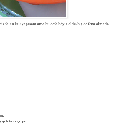
ifsiz falan kek yapmam ama bu defa böyle oldu, hiç de fena olmadı.
ın.
ip tekrar çırpın.