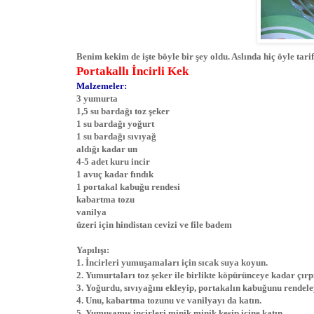
Benim kekim de işte böyle bir şey oldu. Aslında hiç öyle tar
Portakallı İncirli Kek
Malzemeler:
3 yumurta
1,5 su bardağı toz şeker
1 su bardağı yoğurt
1 su bardağı sıvıyağ
aldığı kadar un
4-5 adet kuru incir
1 avuç kadar fındık
1 portakal kabuğu rendesi
kabartma tozu
vanilya
üzeri için hindistan cevizi ve file badem
Yapılışı:
1. İncirleri yumuşamaları için sıcak suya koyun.
2. Yumurtaları toz şeker ile birlikte köpürünceye kadar çırp
3. Yoğurdu, sıvıyağını ekleyip, portakalın kabuğunu rendeley
4. Unu, kabartma tozunu ve vanilyayı da katın.
5. Yumuşamış incirleri minik minik kesip içine katın