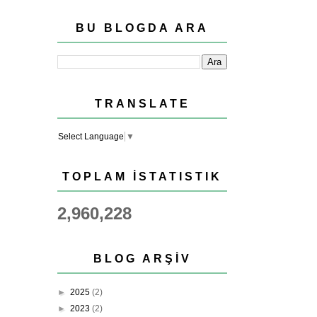
BU BLOGDA ARA
TRANSLATE
Select Language
▼
TOPLAM İSTATISTIK
2,960,228
BLOG ARŞIV
►
2025
(2)
►
2023
(2)