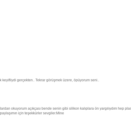
keyifliydi gerçekten.. Tekrar görüşmek üzere, öpüyorum seni..
oglardan okuyorum açıkçası bende senin gibi silikon kalıplara ön yargılıydım hep plas
 paylaşımın için teşekkürler sevgiler.Mine