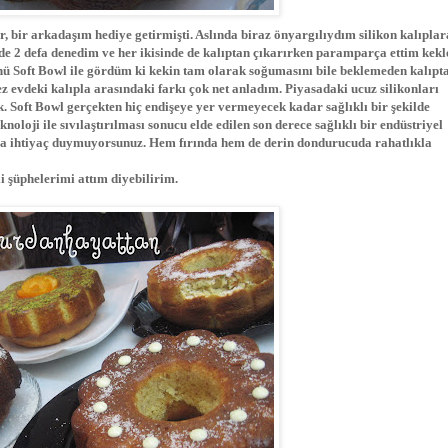
r, bir arkadaşım hediye getirmişti. Aslında biraz önyargılıydım silikon kalıplar
de 2 defa denedim ve her ikisinde de kalıptan çıkarırken paramparça ettim kekl
ü Soft Bowl ile gördüm ki kekin tam olarak soğumasını bile beklemeden kalıpt
 evdeki kalıpla arasındaki farkı çok net anladım. Piyasadaki ucuz silikonları
k. Soft Bowl gerçekten hiç endişeye yer vermeyecek kadar sağlıklı bir şekilde
oloji ile sıvılaştırılması sonucu elde edilen son derece sağlıklı bir endüstriyel
ğa ihtiyaç duymuyorsunuz. Hem fırında hem de derin dondurucuda rahatlıkla
i şüphelerimi attım diyebilirim.