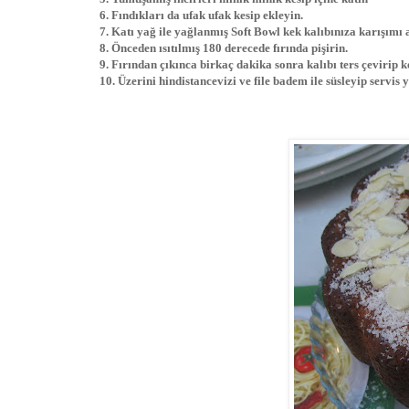
6. Fındıkları da ufak ufak kesip ekleyin.
7. Katı yağ ile yağlanmış Soft Bowl kek kalıbınıza karışımı 
8. Önceden ısıtılmış 180 derecede fırında pişirin.
9. Fırından çıkınca birkaç dakika sonra kalıbı ters çevirip ke
10. Üzerini hindistancevizi ve file badem ile süsleyip servis y