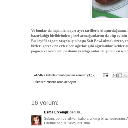
Ve bunlar da hepimizin ayrı ayrı tariflerle oluşturduğumuz k
hazırladığı biribirinden güzel armağanlarını da alıp evinin 
Bu keyifli organizasyon için başta Soft Bowl olmak üzere, et
bizleri gerçekten evlerinde ağırlar gibi ağırladılar, kekleri
poğaça ve kestaneli pastanın yendiği anlar da günün en iştah
YAZAN
Ordanburdanhayattan
zaman:
21:17
Etİketler:
etkinlik-ürün deneyim
16 yorum:
Esma Ercengiz
dedi ki...
Selam, ben de silikon kalıplara karşı biraz tedirginim.
Ellerine sağlık. Sevgiler.Esma