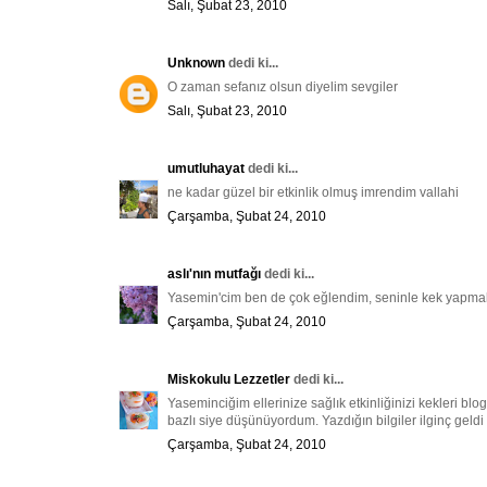
Salı, Şubat 23, 2010
Unknown
dedi ki...
O zaman sefanız olsun diyelim sevgiler
Salı, Şubat 23, 2010
umutluhayat
dedi ki...
ne kadar güzel bir etkinlik olmuş imrendim vallahi
Çarşamba, Şubat 24, 2010
aslı'nın mutfağı
dedi ki...
Yasemin'cim ben de çok eğlendim, seninle kek yapmak 
Çarşamba, Şubat 24, 2010
Miskokulu Lezzetler
dedi ki...
Yaseminciğim ellerinize sağlık etkinliğinizi kekleri bl
bazlı siye düşünüyordum. Yazdığın bilgiler ilginç geldi
Çarşamba, Şubat 24, 2010