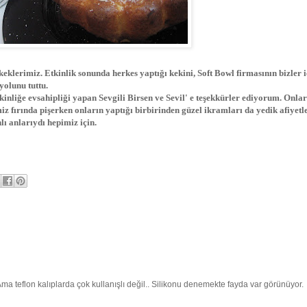
eklerimiz. Etkinlik sonunda herkes yaptığı kekini, Soft Bowl firmasının bizler i
yolunu tuttu.
kinliğe evsahipliği yapan Sevgili Birsen ve Sevil' e teşekkürler ediyorum. Onla
miz fırında pişerken onların yaptığı birbirinden güzel ikramları da yedik afiyetle
lı anlarıydı hepimiz için.
 Ama teflon kalıplarda çok kullanışlı değil.. Silikonu denemekte fayda var görünüyor.