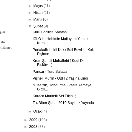
►
Mayıs
(11)
►
Nisan
(11)
►
Mart
(10)
▼
Şubat
(9)
çin
Kuru Börülce Salatası
İGLO ile Hobimle Mutluyum Yemek
r da
Kursu
. Kısır,
Portakallı İncirli Kek / Soft Bowl ile Kek
Pişirme...
Krem Şantili Muhallebi ( Kedi Dili
Bisküvili )
Pancar - Turp Salatası
Vişneli Muffin - OBH 2 Yaşına Girdi
Müsaittik, Dondurmalı Pasta Yemeye
Gittik...
Karaca Marifetli Set Etkinliği
TuzBiber Şubat 2010 Sayımız Yayında
►
Ocak
(4)
►
2009
(108)
►
2008
(88)