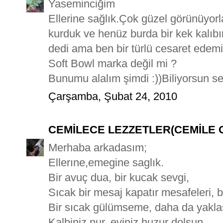
Yaseminciğim
Ellerine sağlık.Çok güzel görünüyorla
kurduk ve henüz burda bir kek kalıb
dedi ama ben bir türlü cesaret edem
Soft Bowl marka değil mi ?
Bunumu alalım şimdi :))Biliyorsun se
Çarşamba, Şubat 24, 2010
CEMİLECE LEZZETLER(CEMİLE 
Merhaba arkadasım;
Ellerıne,emegine saglık.
Bir avuç dua, bir kucak sevgi,
Sıcak bir mesaj kapatır mesafeleri, bir
Bir sıcak gülümseme, daha da yaklaştı
Kalbiniz nur, eviniz huzur dolsun.