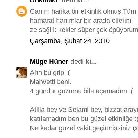
Unknown
dedi ki...
Canım harika bir etkinlik olmuş.Tüm
hamarat hanımlar bir arada ellerini
ze sağlık kekler süper çok öpüyoru
Çarşamba, Şubat 24, 2010
Müge Hüner
dedi ki...
Ahh bu grip :(
Mahvetti beni.
4 gündür gözümü bile açamadım :(
Atilla bey ve Selami bey, bizzat arayı
katılamadım ben bu güzel etkinliğe :
Ne kadar güzel vakit geçirmişsiniz ço