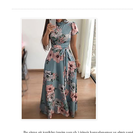
Bu siteye ait içerikler (resim,yazı vb.) izinsiz kopyalanamaz ve alıntı ya