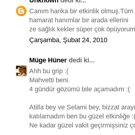
Unknown
dedi ki...
Canım harika bir etkinlik olmuş.Tüm
hamarat hanımlar bir arada ellerini
ze sağlık kekler süper çok öpüyoru
Çarşamba, Şubat 24, 2010
Müge Hüner
dedi ki...
Ahh bu grip :(
Mahvetti beni.
4 gündür gözümü bile açamadım :(
Atilla bey ve Selami bey, bizzat arayı
katılamadım ben bu güzel etkinliğe :
Ne kadar güzel vakit geçirmişsiniz ço