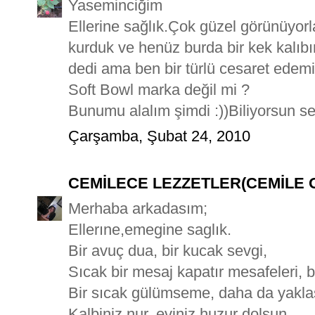
Yaseminciğim
Ellerine sağlık.Çok güzel görünüyorla
kurduk ve henüz burda bir kek kalıb
dedi ama ben bir türlü cesaret edem
Soft Bowl marka değil mi ?
Bunumu alalım şimdi :))Biliyorsun se
Çarşamba, Şubat 24, 2010
CEMİLECE LEZZETLER(CEMİLE 
Merhaba arkadasım;
Ellerıne,emegine saglık.
Bir avuç dua, bir kucak sevgi,
Sıcak bir mesaj kapatır mesafeleri, bir
Bir sıcak gülümseme, daha da yaklaştı
Kalbiniz nur, eviniz huzur dolsun.