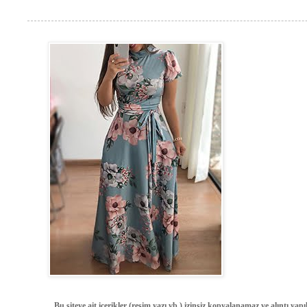
Bu siteye ait içerikler (resim,yazı vb.) izinsiz kopyalanamaz ve alıntı ya