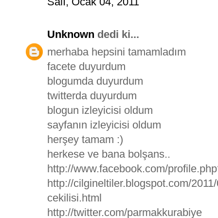
Salı, Ocak 04, 2011
Unknown
dedi ki...
merhaba hepsini tamamladım
facete duyurdum
blogumda duyurdum
twitterda duyurdum
blogun izleyicisi oldum
sayfanın izleyicisi oldum
herşey tamam :)
herkese ve bana bolşans..
http://www.facebook.com/profile.p
http://cilgineltiler.blogspot.com/20
cekilisi.html
http://twitter.com/parmakkurabiye