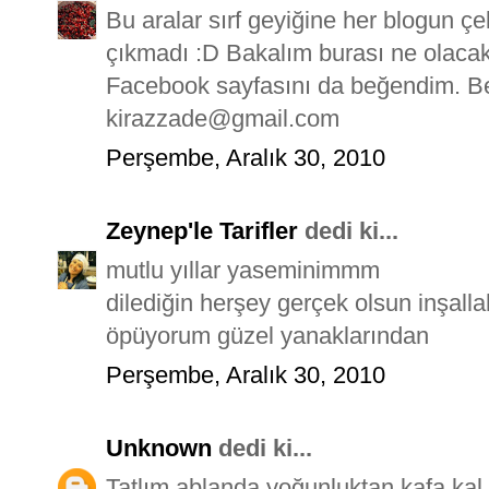
Bu aralar sırf geyiğine her blogun çe
çıkmadı :D Bakalım burası ne olaca
Facebook sayfasını da beğendim. B
kirazzade@gmail.com
Perşembe, Aralık 30, 2010
Zeynep'le Tarifler
dedi ki...
mutlu yıllar yaseminimmm
dilediğin herşey gerçek olsun inşalla
öpüyorum güzel yanaklarından
Perşembe, Aralık 30, 2010
Unknown
dedi ki...
Tatlım ablanda yoğunluktan kafa kal