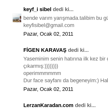
keyf_i sibel
dedi ki...
bende varım yarışmada.talibim bu güze
keyfisibel@gmail.com
Pazar, Ocak 02, 2011
FİGEN KARAVAŞ
dedi ki...
Yaseminim senin hatırına ilk kez bir
çıkarmış:))))))))
operimmmmmm
Dur face sayfanı da begeneyim:) Hak
Pazar, Ocak 02, 2011
LerzanKaradan.com
dedi ki...