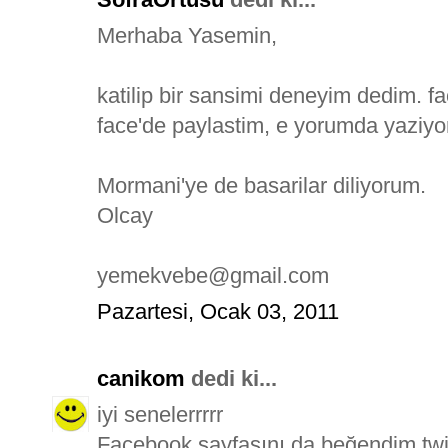
Merhaba Yasemin,
katilip bir sansimi deneyim dedim. fa
face'de paylastim, e yorumda yaziy
Mormani'ye de basarilar diliyorum.
Olcay
yemekvebe@gmail.com
Pazartesi, Ocak 03, 2011
canikom
dedi ki...
iyi senelerrrrr
Facebook sayfasını da beğendim.twit