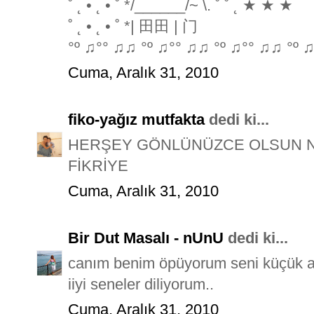
˚ ˛ • ˛ • ˚ */______/~ \. ˚ ˚ ˛ ★ ★ ★
˚ ˛ • ˛ • ˚ *| 田田 | 门
°º ♫°° ♫♫ °º ♫°° ♫♫ °º ♫°° ♫♫ °º ♫
Cuma, Aralık 31, 2010
fiko-yağız mutfakta
dedi ki...
HERŞEY GÖNLÜNÜZCE OLSUN Nİ
FİKRİYE
Cuma, Aralık 31, 2010
Bir Dut Masalı - nUnU
dedi ki...
canım benim öpüyorum seni küçük 
iiyi seneler diliyorum..
Cuma, Aralık 31, 2010