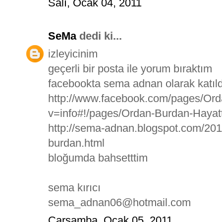
Salı, Ocak 04, 2011
SeMa
dedi ki...
izleyicinim
geçerli bir posta ile yorum bıraktım
facebookta sema adnan olarak katı
http://www.facebook.com/pages/Or
v=info#!/pages/Ordan-Burdan-Haya
http://sema-adnan.blogspot.com/201
burdan.html
bloğumda bahsetttim
sema kırıcı
sema_adnan06@hotmail.com
Çarşamba, Ocak 05, 2011