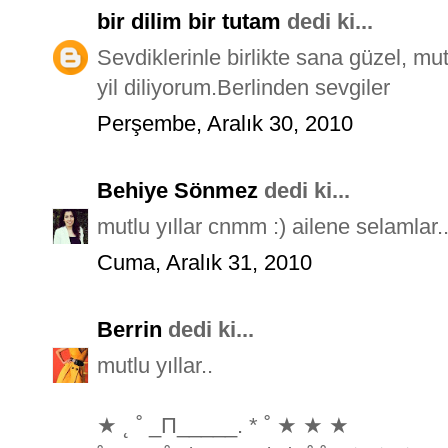
bir dilim bir tutam
dedi ki...
Sevdiklerinle birlikte sana güzel, mu
yil diliyorum.Berlinden sevgiler
Perşembe, Aralık 30, 2010
Behiye Sönmez
dedi ki...
mutlu yıllar cnmm :) ailene selamlar
Cuma, Aralık 31, 2010
Berrin
dedi ki...
mutlu yıllar..
★ ˛ ˚ _Π_____. * ˚ ★ ★ ★