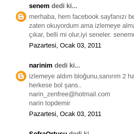
senem
dedi ki...
merhaba, hem facebook sayfanızı b
zaten okuyordum ama izlemeye alma
çıkar, belli mi olur,iyi seneler. se
Pazartesi, Ocak 03, 2011
narinim
dedi ki...
izlemeye aldım bloğunu,sanırım 2 ha
herkese bol şans..
narin_zenfree@hotmail.com
narin topdemir
Pazartesi, Ocak 03, 2011
SofraOrtusu
dedi ki...