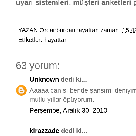
uyarı sistemleri, müşteri anketleri g
YAZAN
Ordanburdanhayattan
zaman:
15:4
Etİketler:
hayattan
63 yorum:
Unknown
dedi ki...
Aaaaa canısı bende şansımı deniyi
mutlu yıllar öpüyorum.
Perşembe, Aralık 30, 2010
kirazzade
dedi ki...