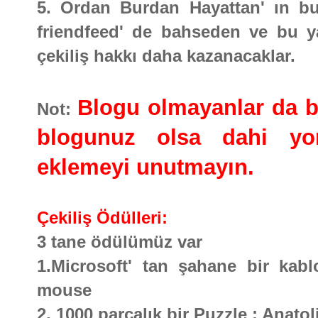
5. Ordan Burdan Hayattan' ın bu 
friendfeed' de bahseden ve bu ya
çekiliş hakkı daha kazanacaklar.
Blogu olmayanlar da bu 
Not:
blogunuz olsa dahi yor
eklemeyi unutmayın.
Çekiliş Ödülleri:
3 tane ödülümüz var
1.Microsoft' tan şahane bir kabl
mouse
2. 1000 parçalık bir Puzzle : Anato