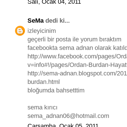
Salı, Ocak 04, 2011
SeMa
dedi ki...
izleyicinim
geçerli bir posta ile yorum bıraktım
facebookta sema adnan olarak katı
http://www.facebook.com/pages/Or
v=info#!/pages/Ordan-Burdan-Haya
http://sema-adnan.blogspot.com/201
burdan.html
bloğumda bahsetttim
sema kırıcı
sema_adnan06@hotmail.com
Çarşamba, Ocak 05, 2011