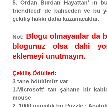
5. Ordan Burdan Hayattan' ın bu 
friendfeed' de bahseden ve bu ya
çekiliş hakkı daha kazanacaklar.
Blogu olmayanlar da bu 
Not:
blogunuz olsa dahi yor
eklemeyi unutmayın.
Çekiliş Ödülleri:
3 tane ödülümüz var
1.Microsoft' tan şahane bir kabl
mouse
2. 1000 parçalık bir Puzzle : Anato