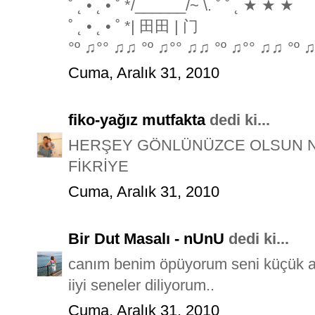
˚ ˛ • ˛ • ˚ */______/~ \. ˚ ˚ ˛ ★ ★ ★
˚ ˛ • ˛ • ˚ *| 田田 | 门
°º ♫°° ♫♫ °º ♫°° ♫♫ °º ♫°° ♫♫ °º ♫
Cuma, Aralık 31, 2010
fiko-yağız mutfakta
dedi ki...
HERŞEY GÖNLÜNÜZCE OLSUN Nİ
FİKRİYE
Cuma, Aralık 31, 2010
Bir Dut Masalı - nUnU
dedi ki...
canım benim öpüyorum seni küçük 
iiyi seneler diliyorum..
Cuma, Aralık 31, 2010