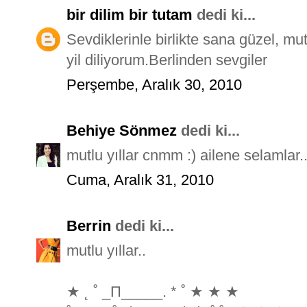
bir dilim bir tutam
dedi ki...
Sevdiklerinle birlikte sana güzel, mu
yil diliyorum.Berlinden sevgiler
Perşembe, Aralık 30, 2010
Behiye Sönmez
dedi ki...
mutlu yıllar cnmm :) ailene selamlar
Cuma, Aralık 31, 2010
Berrin
dedi ki...
mutlu yıllar..
★ ˛ ˚ _Π_____. * ˚ ★ ★ ★