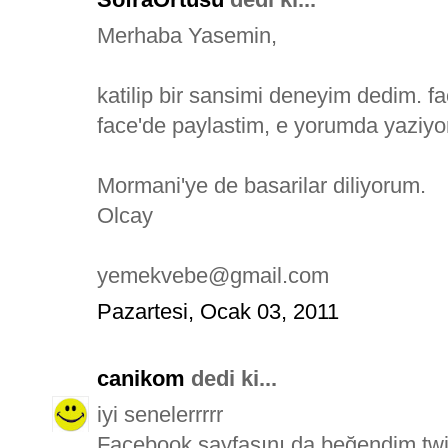
Merhaba Yasemin,
katilip bir sansimi deneyim dedim. fa
face'de paylastim, e yorumda yaziy
Mormani'ye de basarilar diliyorum.
Olcay
yemekvebe@gmail.com
Pazartesi, Ocak 03, 2011
canikom
dedi ki...
iyi senelerrrrr
Facebook sayfasını da beğendim.twit