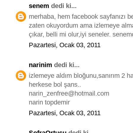
senem
dedi ki...
merhaba, hem facebook sayfanızı b
zaten okuyordum ama izlemeye alma
çıkar, belli mi olur,iyi seneler. se
Pazartesi, Ocak 03, 2011
narinim
dedi ki...
izlemeye aldım bloğunu,sanırım 2 ha
herkese bol şans..
narin_zenfree@hotmail.com
narin topdemir
Pazartesi, Ocak 03, 2011
SofraOrtusu
dedi ki...