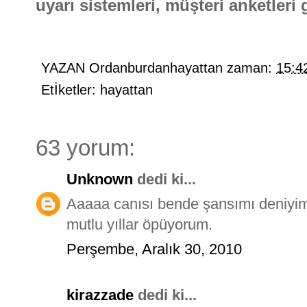
uyarı sistemleri, müşteri anketleri g
YAZAN
Ordanburdanhayattan
zaman:
15:4
Etİketler:
hayattan
63 yorum:
Unknown
dedi ki...
Aaaaa canısı bende şansımı deniyi
mutlu yıllar öpüyorum.
Perşembe, Aralık 30, 2010
kirazzade
dedi ki...