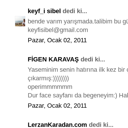
keyf_i sibel
dedi ki...
bende varım yarışmada.talibim bu güze
keyfisibel@gmail.com
Pazar, Ocak 02, 2011
FİGEN KARAVAŞ
dedi ki...
Yaseminim senin hatırına ilk kez bir
çıkarmış:))))))))
operimmmmmm
Dur face sayfanı da begeneyim:) Hak
Pazar, Ocak 02, 2011
LerzanKaradan.com
dedi ki...