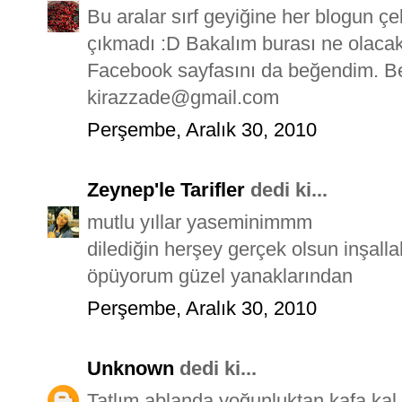
Bu aralar sırf geyiğine her blogun çe
çıkmadı :D Bakalım burası ne olaca
Facebook sayfasını da beğendim. B
kirazzade@gmail.com
Perşembe, Aralık 30, 2010
Zeynep'le Tarifler
dedi ki...
mutlu yıllar yaseminimmm
dilediğin herşey gerçek olsun inşalla
öpüyorum güzel yanaklarından
Perşembe, Aralık 30, 2010
Unknown
dedi ki...
Tatlım ablanda yoğunluktan kafa kal