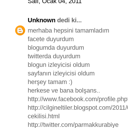
Salı, Ocak 04, 2011
Unknown
dedi ki...
merhaba hepsini tamamladım
facete duyurdum
blogumda duyurdum
twitterda duyurdum
blogun izleyicisi oldum
sayfanın izleyicisi oldum
herşey tamam :)
herkese ve bana bolşans..
http://www.facebook.com/profile.p
http://cilgineltiler.blogspot.com/20
cekilisi.html
http://twitter.com/parmakkurabiye