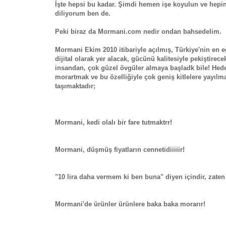
İşte hepsi bu kadar. Şimdi hemen işe koyulun ve hepini
diliyorum ben de.
Peki biraz da Mormani.com nedir ondan bahsedelim.
Mormani Ekim 2010 itibariyle açılmış, Türkiye'nin en eğ
dijital olarak yer alacak, gücünü kalitesiyle pekiştire
insandan, çok güzel övgüler almaya başladk bile! Hede
morartmak ve bu özelliğiyle çok geniş kitlelere yayılma
taşımaktadır;
Mormani, kedi olalı bir fare tutmaktrr!
Mormani, düşmüş fiyatların cennetidiiiiir!
"10 lira daha vermem ki ben buna" diyen içindir, zaten 
Mormani'de ürünler ürünlere baka baka morarır!