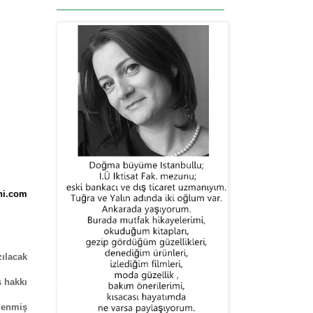
i.com
zılacak
ş hakkı
ğenmiş