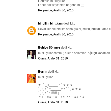
Herkese mutlu yillar..
Facebook sayfanida begendim :)))
Perşembe, Aralık 30, 2010
bir dilim bir tutam
dedi ki...
Sevdiklerinle birlikte sana güzel, mutlu, huzurlu ama en
Perşembe, Aralık 30, 2010
Behiye Sönmez
dedi ki...
mutlu yıllar cnmm :) ailene selamlar.. oğluşu kocaman 
Cuma, Aralık 31, 2010
Berrin
dedi ki...
mutlu yıllar..
★ ˛ ˚ _Π_____. * ˚ ★ ★ ★
˚ ˛ • ˛ • ˚ */______/~ \. ˚ ˚ ˛ ★ ★ ★
˚ ˛ • ˛ • ˚ *| 田田 | 门
°º ♫°° ♫♫ °º ♫°° ♫♫ °º ♫°° ♫♫ °º ♫°
Cuma, Aralık 31, 2010