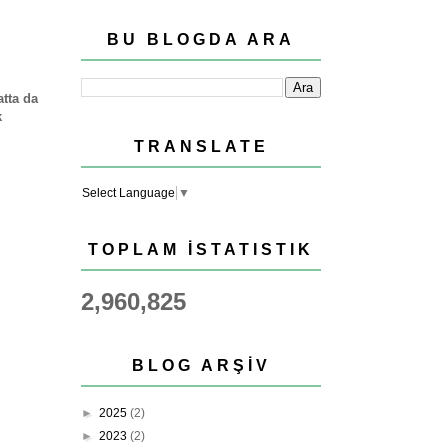
BU BLOGDA ARA
atta da
k
TRANSLATE
Select Language
▼
TOPLAM İSTATISTIK
2,960,825
BLOG ARŞIV
►
2025
(2)
►
2023
(2)