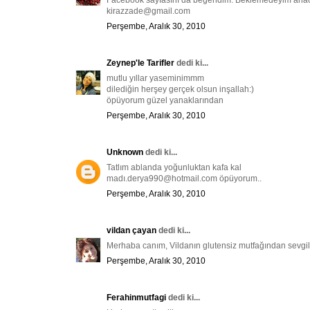
Facebook sayfasını da beğendim. Beklemedeyim anac
kirazzade@gmail.com
Perşembe, Aralık 30, 2010
Zeynep'le Tarifler
dedi ki...
mutlu yıllar yaseminimmm
dilediğin herşey gerçek olsun inşallah:)
öpüyorum güzel yanaklarından
Perşembe, Aralık 30, 2010
Unknown
dedi ki...
Tatlım ablanda yoğunluktan kafa kal
madı.derya990@hotmail.com öpüyorum..
Perşembe, Aralık 30, 2010
vildan çayan
dedi ki...
Merhaba canım, Vildanın glutensiz mutfağından sevgil
Perşembe, Aralık 30, 2010
Ferahinmutfagi
dedi ki...