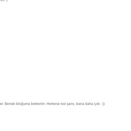
ım :)
er. Bende bloğuma beklerim. Herkese bol şans, bana daha çok. :))