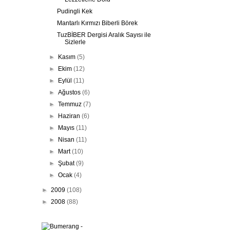
Pudingli Kek
Mantarlı Kırmızı Biberli Börek
TuzBİBER Dergisi Aralık Sayısı ile
Sizlerle
►
Kasım
(5)
►
Ekim
(12)
►
Eylül
(11)
►
Ağustos
(6)
►
Temmuz
(7)
►
Haziran
(6)
►
Mayıs
(11)
►
Nisan
(11)
►
Mart
(10)
►
Şubat
(9)
►
Ocak
(4)
►
2009
(108)
►
2008
(88)