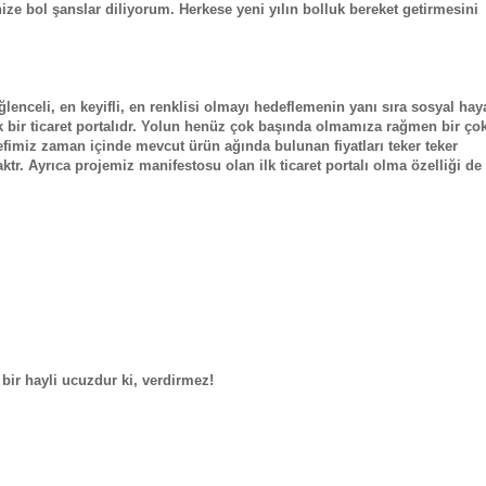
ze bol şanslar diliyorum. Herkese yeni yılın bolluk bereket getirmesini
lenceli, en keyifli, en renklisi olmayı hedeflemenin yanı sıra sosyal hay
cek bir ticaret portalıdr. Yolun henüz çok başında olmamıza rağmen bir ço
fimiz zaman içinde mevcut ürün ağında bulunan fiyatları teker teker
ktr. Ayrıca projemiz manifestosu olan ilk ticaret portalı olma özelliği de
bir hayli ucuzdur ki, verdirmez!