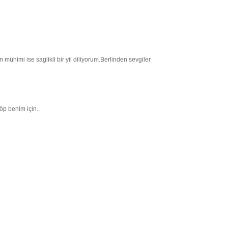
 mühimi ise saglikli bir yil diliyorum.Berlinden sevgiler
öp benim için..