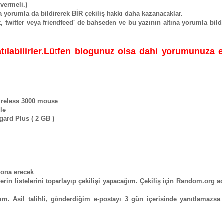
 vermeli.)
yorumla da bildirerek BİR çekiliş hakkı daha kazanacaklar.
 twitter veya friendfeed' de bahseden ve bu yazının altına yorumla bild
tılabilirler.Lütfen blogunuz olsa dahi yorumunuza 
Wireless 3000 mouse
le
gard Plus ( 2 GB )
 sona erecek
erin listelerini toparlayıp çekilişi yapacağım. Çekiliş için Random.org a
m. Asil talihli, gönderdiğim e-postayı 3 gün içerisinde yanıtlamazsa