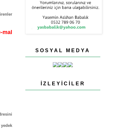
irenler
e-mal
SOSYAL MEDYA
İZLEYICILER
dresini
 yedek