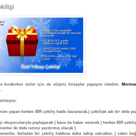
ilişi
e bırakırken sizler için de sürpriz birşeyler yapayım istedim.
Morman
.
elirteyim.
yorum yapan herkes BİR çekiliş hakkı kazanacak.( çekilişte adı bir defa ya
işi okuyucularıyla paylaşacak ( bana da haber verecek ) herkes BİR çekili
nler iki defa ismini yazdırmış olacak )
nenler, fazladan bir çekiliş hakkına daha sahip oalcaklar. ( zaten be