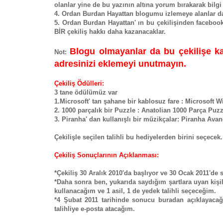
olanlar yine de bu yazının altına yorum bırakarak bilgi
4. Ordan Burdan Hayattan blogumu izlemeye alanlar da 
5. Ordan Burdan Hayattan' ın bu çekilişinden facebook,
BİR çekiliş hakkı daha kazanacaklar.
Blogu olmayanlar da bu çekilişe ka
Not:
adresinizi eklemeyi unutmayın.
Çekiliş Ödülleri:
3 tane ödülümüz var
1.Microsoft' tan şahane bir kablosuz fare : Microsoft 
2. 1000 parçalık bir Puzzle : Anatolian 1000 Parça Puzz
3. Piranha' dan kullanışlı bir müzikçalar: Piranha Avan
Çekilişle seçilen talihli bu hediyelerden birini seçecek.
Çekiliş Sonuçlarının Açıklanması:
*Çekiliş 30 Aralık 2010'da başlıyor ve 30 Ocak 2011'de
*Daha sonra ben, yukarıda saydığım şartlara uyan kişil
kullanacağım ve 1 asil, 1 de yedek talihli seçeceğim.
*4 Şubat 2011 tarihinde sonucu buradan açıklayacağı
talihliye e-posta atacağım.