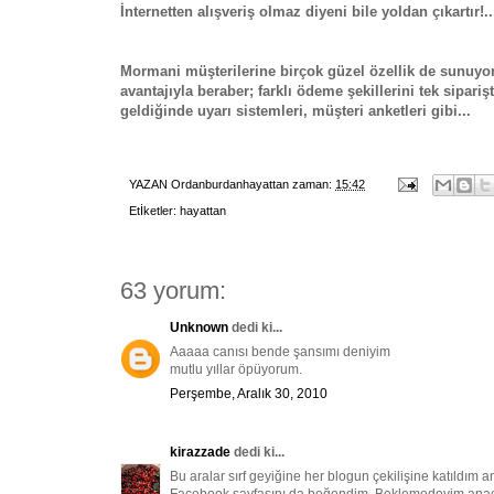
İnternetten alışveriş olmaz diyeni bile yoldan çıkartır!..
Mormani müşterilerine birçok güzel özellik de sunuyor.
avantajıyla beraber; farklı ödeme şekillerini tek sipar
geldiğinde uyarı sistemleri, müşteri anketleri gibi...
YAZAN
Ordanburdanhayattan
zaman:
15:42
Etİketler:
hayattan
63 yorum:
Unknown
dedi ki...
Aaaaa canısı bende şansımı deniyim
mutlu yıllar öpüyorum.
Perşembe, Aralık 30, 2010
kirazzade
dedi ki...
Bu aralar sırf geyiğine her blogun çekilişine katıldım