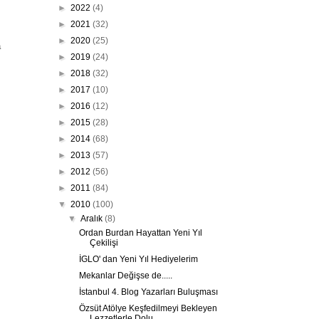
►
2022
(4)
►
2021
(32)
►
2020
(25)
a
►
2019
(24)
►
2018
(32)
►
2017
(10)
►
2016
(12)
►
2015
(28)
►
2014
(68)
►
2013
(57)
►
2012
(56)
►
2011
(84)
▼
2010
(100)
▼
Aralık
(8)
Ordan Burdan Hayattan Yeni Yıl
Çekilişi
İGLO' dan Yeni Yıl Hediyelerim
Mekanlar Değişse de.....
İstanbul 4. Blog Yazarları Buluşması
Özsüt Atölye Keşfedilmeyi Bekleyen
Lezzetlerle Dolu