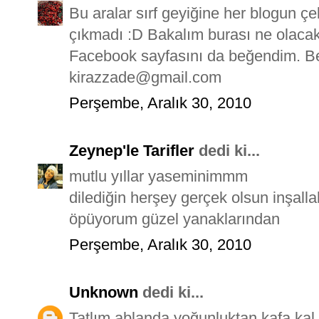
Bu aralar sırf geyiğine her blogun çe
çıkmadı :D Bakalım burası ne olaca
Facebook sayfasını da beğendim. B
kirazzade@gmail.com
Perşembe, Aralık 30, 2010
Zeynep'le Tarifler
dedi ki...
mutlu yıllar yaseminimmm
dilediğin herşey gerçek olsun inşalla
öpüyorum güzel yanaklarından
Perşembe, Aralık 30, 2010
Unknown
dedi ki...
Tatlım ablanda yoğunluktan kafa kal