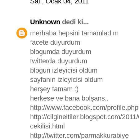
Salı, Ocak 04, 2011
Unknown
dedi ki...
merhaba hepsini tamamladım
facete duyurdum
blogumda duyurdum
twitterda duyurdum
blogun izleyicisi oldum
sayfanın izleyicisi oldum
herşey tamam :)
herkese ve bana bolşans..
http://www.facebook.com/profile.p
http://cilgineltiler.blogspot.com/20
cekilisi.html
http://twitter.com/parmakkurabiye