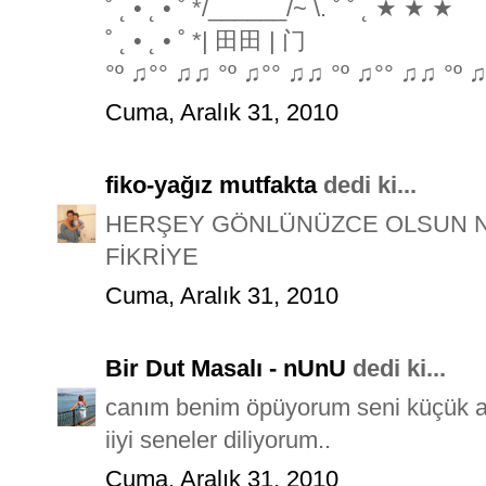
˚ ˛ • ˛ • ˚ */______/~ \. ˚ ˚ ˛ ★ ★ ★
˚ ˛ • ˛ • ˚ *| 田田 | 门
°º ♫°° ♫♫ °º ♫°° ♫♫ °º ♫°° ♫♫ °º ♫
Cuma, Aralık 31, 2010
fiko-yağız mutfakta
dedi ki...
HERŞEY GÖNLÜNÜZCE OLSUN Nİ
FİKRİYE
Cuma, Aralık 31, 2010
Bir Dut Masalı - nUnU
dedi ki...
canım benim öpüyorum seni küçük 
iiyi seneler diliyorum..
Cuma, Aralık 31, 2010