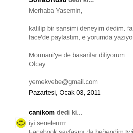
Merhaba Yasemin,
katilip bir sansimi deneyim dedim. fa
face'de paylastim, e yorumda yaziy
Mormani'ye de basarilar diliyorum.
Olcay
yemekvebe@gmail.com
Pazartesi, Ocak 03, 2011
canikom
dedi ki...
iyi senelerrrrr
Facebook sayfasını da beğendim.twit