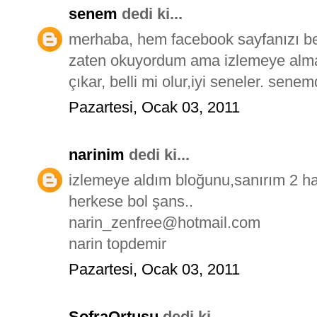
senem
dedi ki...
merhaba, hem facebook sayfanızı b
zaten okuyordum ama izlemeye alma
çıkar, belli mi olur,iyi seneler. se
Pazartesi, Ocak 03, 2011
narinim
dedi ki...
izlemeye aldım bloğunu,sanırım 2 ha
herkese bol şans..
narin_zenfree@hotmail.com
narin topdemir
Pazartesi, Ocak 03, 2011
SofraOrtusu
dedi ki...