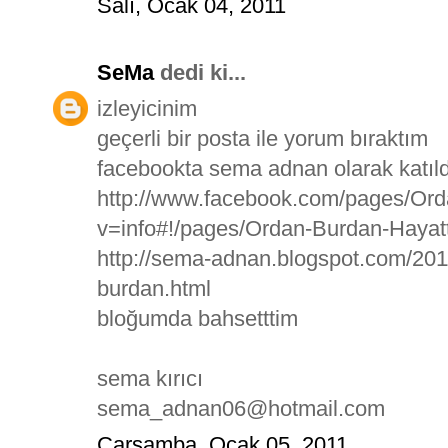
Salı, Ocak 04, 2011
SeMa
dedi ki...
izleyicinim
geçerli bir posta ile yorum bıraktım
facebookta sema adnan olarak katı
http://www.facebook.com/pages/Or
v=info#!/pages/Ordan-Burdan-Haya
http://sema-adnan.blogspot.com/201
burdan.html
bloğumda bahsetttim
sema kırıcı
sema_adnan06@hotmail.com
Çarşamba, Ocak 05, 2011