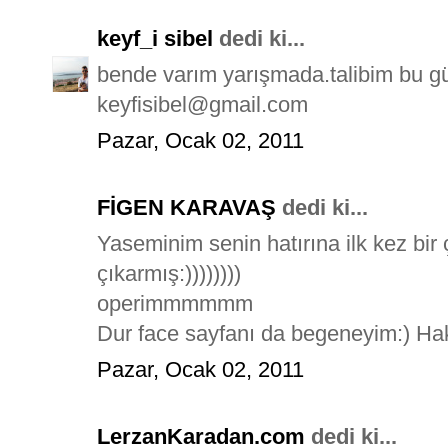
keyf_i sibel
dedi ki...
bende varım yarışmada.talibim bu güze
keyfisibel@gmail.com
Pazar, Ocak 02, 2011
FİGEN KARAVAŞ
dedi ki...
Yaseminim senin hatırına ilk kez bir
çıkarmış:))))))))
operimmmmmm
Dur face sayfanı da begeneyim:) Hak
Pazar, Ocak 02, 2011
LerzanKaradan.com
dedi ki...