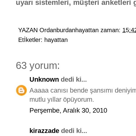
uyarı sistemleri, müşteri anketleri g
YAZAN
Ordanburdanhayattan
zaman:
15:4
Etİketler:
hayattan
63 yorum:
Unknown
dedi ki...
Aaaaa canısı bende şansımı deniyi
mutlu yıllar öpüyorum.
Perşembe, Aralık 30, 2010
kirazzade
dedi ki...