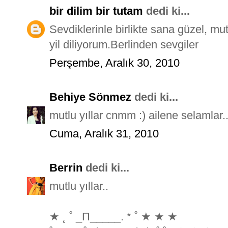
bir dilim bir tutam
dedi ki...
Sevdiklerinle birlikte sana güzel, mu
yil diliyorum.Berlinden sevgiler
Perşembe, Aralık 30, 2010
Behiye Sönmez
dedi ki...
mutlu yıllar cnmm :) ailene selamlar
Cuma, Aralık 31, 2010
Berrin
dedi ki...
mutlu yıllar..
★ ˛ ˚ _Π_____. * ˚ ★ ★ ★