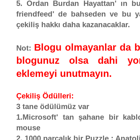
5. Ordan Burdan Hayattan' ın bu 
friendfeed' de bahseden ve bu ya
çekiliş hakkı daha kazanacaklar.
Blogu olmayanlar da bu 
Not:
blogunuz olsa dahi yor
eklemeyi unutmayın.
Çekiliş Ödülleri:
3 tane ödülümüz var
1.Microsoft' tan şahane bir kabl
mouse
2. 1000 parçalık bir Puzzle : Anato