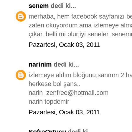
senem
dedi ki...
merhaba, hem facebook sayfanızı b
zaten okuyordum ama izlemeye alma
çıkar, belli mi olur,iyi seneler. se
Pazartesi, Ocak 03, 2011
narinim
dedi ki...
izlemeye aldım bloğunu,sanırım 2 ha
herkese bol şans..
narin_zenfree@hotmail.com
narin topdemir
Pazartesi, Ocak 03, 2011
SofraOrtusu
dedi ki...