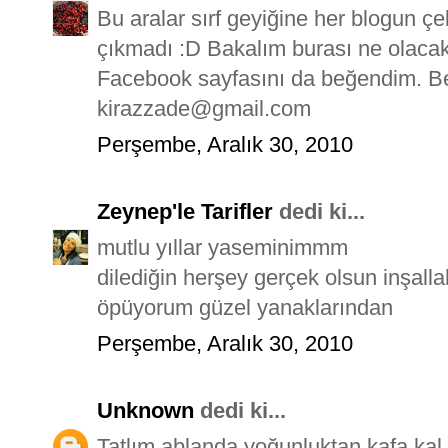
Bu aralar sırf geyiğine her blogun çe
çıkmadı :D Bakalım burası ne olaca
Facebook sayfasını da beğendim. B
kirazzade@gmail.com
Perşembe, Aralık 30, 2010
Zeynep'le Tarifler
dedi ki...
mutlu yıllar yaseminimmm
dilediğin herşey gerçek olsun inşalla
öpüyorum güzel yanaklarından
Perşembe, Aralık 30, 2010
Unknown
dedi ki...
Tatlım ablanda yoğunluktan kafa kal