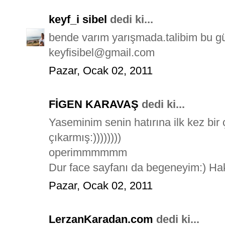
keyf_i sibel
dedi ki...
bende varım yarışmada.talibim bu güze
keyfisibel@gmail.com
Pazar, Ocak 02, 2011
FİGEN KARAVAŞ
dedi ki...
Yaseminim senin hatırına ilk kez bir
çıkarmış:))))))))
operimmmmmm
Dur face sayfanı da begeneyim:) Hak
Pazar, Ocak 02, 2011
LerzanKaradan.com
dedi ki...