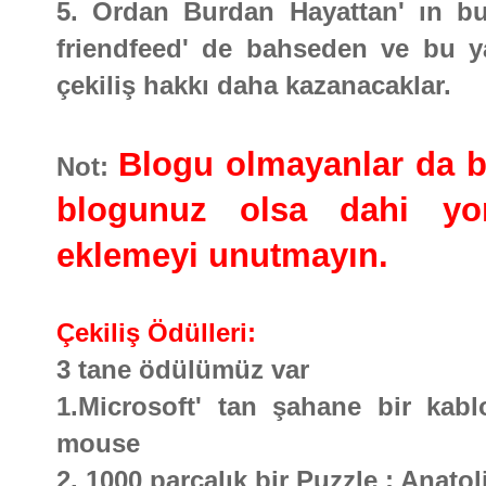
5. Ordan Burdan Hayattan' ın bu 
friendfeed' de bahseden ve bu ya
çekiliş hakkı daha kazanacaklar.
Blogu olmayanlar da bu 
Not:
blogunuz olsa dahi yor
eklemeyi unutmayın.
Çekiliş Ödülleri:
3 tane ödülümüz var
1.Microsoft' tan şahane bir kabl
mouse
2. 1000 parçalık bir Puzzle : Anato