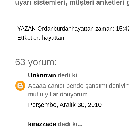
uyarı sistemleri, müşteri anketleri g
YAZAN
Ordanburdanhayattan
zaman:
15:4
Etİketler:
hayattan
63 yorum:
Unknown
dedi ki...
Aaaaa canısı bende şansımı deniyi
mutlu yıllar öpüyorum.
Perşembe, Aralık 30, 2010
kirazzade
dedi ki...