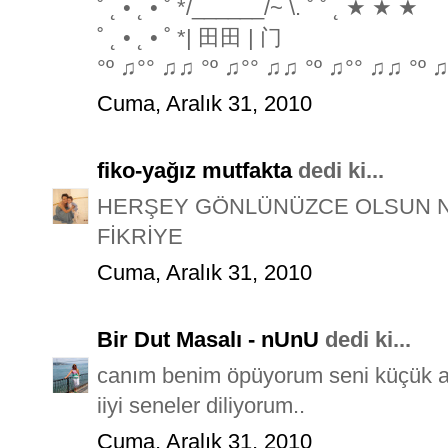
˚ ˛ • ˛ • ˚ */______/~ \. ˚ ˚ ˛ ★ ★ ★
˚ ˛ • ˛ • ˚ *| 田田 | 门
°º ♫°° ♫♫ °º ♫°° ♫♫ °º ♫°° ♫♫ °º ♫
Cuma, Aralık 31, 2010
fiko-yağız mutfakta
dedi ki...
HERŞEY GÖNLÜNÜZCE OLSUN Nİ
FİKRİYE
Cuma, Aralık 31, 2010
Bir Dut Masalı - nUnU
dedi ki...
canım benim öpüyorum seni küçük 
iiyi seneler diliyorum..
Cuma, Aralık 31, 2010