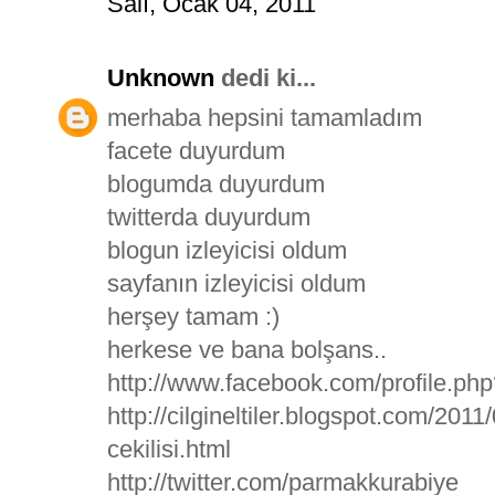
Salı, Ocak 04, 2011
Unknown
dedi ki...
merhaba hepsini tamamladım
facete duyurdum
blogumda duyurdum
twitterda duyurdum
blogun izleyicisi oldum
sayfanın izleyicisi oldum
herşey tamam :)
herkese ve bana bolşans..
http://www.facebook.com/profile.p
http://cilgineltiler.blogspot.com/20
cekilisi.html
http://twitter.com/parmakkurabiye