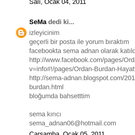
Salı, Ocak 04, 2011
SeMa
dedi ki...
izleyicinim
geçerli bir posta ile yorum bıraktım
facebookta sema adnan olarak katı
http://www.facebook.com/pages/Or
v=info#!/pages/Ordan-Burdan-Haya
http://sema-adnan.blogspot.com/201
burdan.html
bloğumda bahsetttim
sema kırıcı
sema_adnan06@hotmail.com
Çarşamba, Ocak 05, 2011