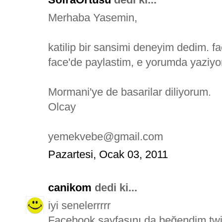
Merhaba Yasemin,
katilip bir sansimi deneyim dedim. fa
face'de paylastim, e yorumda yaziy
Mormani'ye de basarilar diliyorum.
Olcay
yemekvebe@gmail.com
Pazartesi, Ocak 03, 2011
canikom
dedi ki...
iyi senelerrrrr
Facebook sayfasını da beğendim.twit