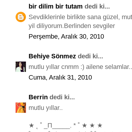
bir dilim bir tutam
dedi ki...
Sevdiklerinle birlikte sana güzel, mu
yil diliyorum.Berlinden sevgiler
Perşembe, Aralık 30, 2010
Behiye Sönmez
dedi ki...
mutlu yıllar cnmm :) ailene selamlar
Cuma, Aralık 31, 2010
Berrin
dedi ki...
mutlu yıllar..
★ ˛ ˚ _Π_____. * ˚ ★ ★ ★