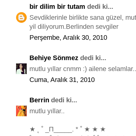
bir dilim bir tutam
dedi ki...
Sevdiklerinle birlikte sana güzel, mu
yil diliyorum.Berlinden sevgiler
Perşembe, Aralık 30, 2010
Behiye Sönmez
dedi ki...
mutlu yıllar cnmm :) ailene selamlar
Cuma, Aralık 31, 2010
Berrin
dedi ki...
mutlu yıllar..
★ ˛ ˚ _Π_____. * ˚ ★ ★ ★