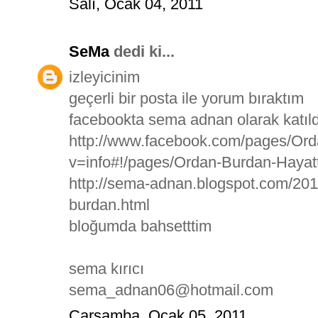
Salı, Ocak 04, 2011
SeMa
dedi ki...
izleyicinim
geçerli bir posta ile yorum bıraktım
facebookta sema adnan olarak katı
http://www.facebook.com/pages/Or
v=info#!/pages/Ordan-Burdan-Haya
http://sema-adnan.blogspot.com/201
burdan.html
bloğumda bahsetttim
sema kırıcı
sema_adnan06@hotmail.com
Çarşamba, Ocak 05, 2011