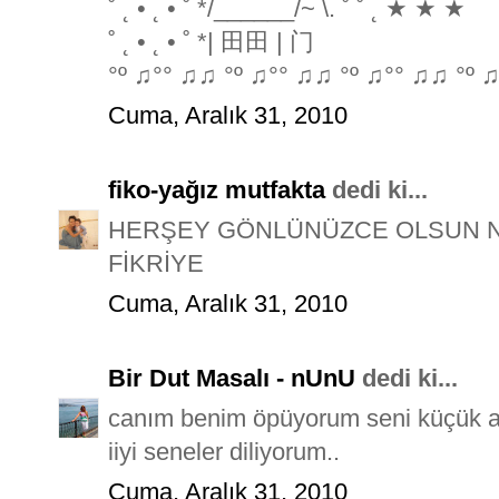
˚ ˛ • ˛ • ˚ */______/~ \. ˚ ˚ ˛ ★ ★ ★
˚ ˛ • ˛ • ˚ *| 田田 | 门
°º ♫°° ♫♫ °º ♫°° ♫♫ °º ♫°° ♫♫ °º ♫
Cuma, Aralık 31, 2010
fiko-yağız mutfakta
dedi ki...
HERŞEY GÖNLÜNÜZCE OLSUN Nİ
FİKRİYE
Cuma, Aralık 31, 2010
Bir Dut Masalı - nUnU
dedi ki...
canım benim öpüyorum seni küçük 
iiyi seneler diliyorum..
Cuma, Aralık 31, 2010