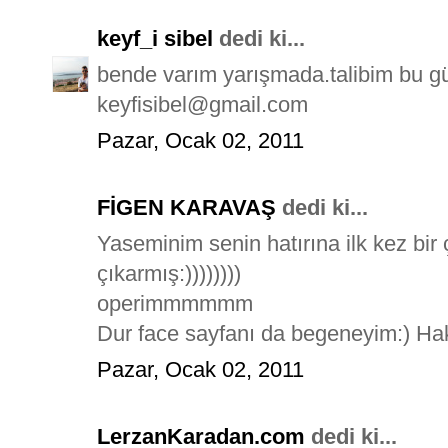
keyf_i sibel
dedi ki...
bende varım yarışmada.talibim bu güze
keyfisibel@gmail.com
Pazar, Ocak 02, 2011
FİGEN KARAVAŞ
dedi ki...
Yaseminim senin hatırına ilk kez bir
çıkarmış:))))))))
operimmmmmm
Dur face sayfanı da begeneyim:) Hak
Pazar, Ocak 02, 2011
LerzanKaradan.com
dedi ki...