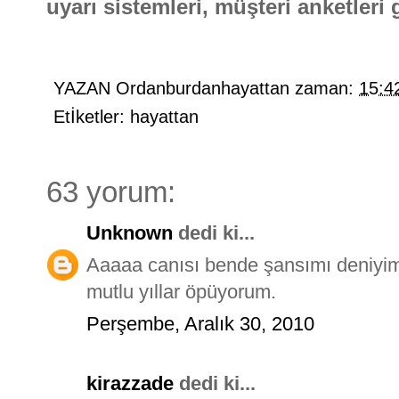
uyarı sistemleri, müşteri anketleri g
YAZAN
Ordanburdanhayattan
zaman:
15:4
Etİketler:
hayattan
63 yorum:
Unknown
dedi ki...
Aaaaa canısı bende şansımı deniyi
mutlu yıllar öpüyorum.
Perşembe, Aralık 30, 2010
kirazzade
dedi ki...