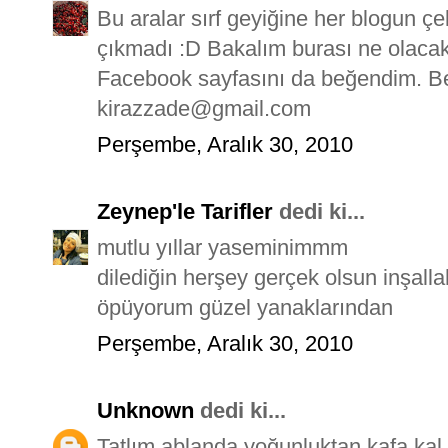
Bu aralar sırf geyiğine her blogun çe
çıkmadı :D Bakalım burası ne olaca
Facebook sayfasını da beğendim. B
kirazzade@gmail.com
Perşembe, Aralık 30, 2010
Zeynep'le Tarifler
dedi ki...
mutlu yıllar yaseminimmm
dilediğin herşey gerçek olsun inşalla
öpüyorum güzel yanaklarından
Perşembe, Aralık 30, 2010
Unknown
dedi ki...
Tatlım ablanda yoğunluktan kafa kal