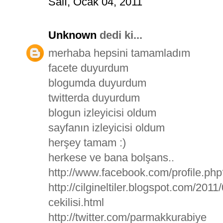
Salı, Ocak 04, 2011
Unknown
dedi ki...
merhaba hepsini tamamladım
facete duyurdum
blogumda duyurdum
twitterda duyurdum
blogun izleyicisi oldum
sayfanın izleyicisi oldum
herşey tamam :)
herkese ve bana bolşans..
http://www.facebook.com/profile.p
http://cilgineltiler.blogspot.com/20
cekilisi.html
http://twitter.com/parmakkurabiye