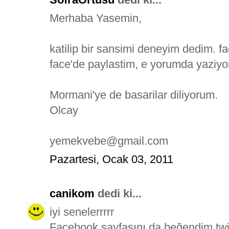
Merhaba Yasemin,
katilip bir sansimi deneyim dedim. fa
face'de paylastim, e yorumda yaziy
Mormani'ye de basarilar diliyorum.
Olcay
yemekvebe@gmail.com
Pazartesi, Ocak 03, 2011
canikom
dedi ki...
iyi senelerrrrr
Facebook sayfasını da beğendim.twit