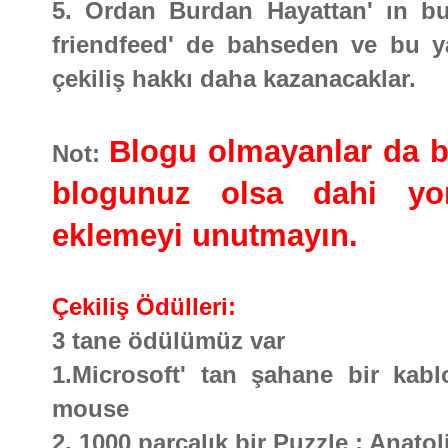
5. Ordan Burdan Hayattan' ın bu 
friendfeed' de bahseden ve bu ya
çekiliş hakkı daha kazanacaklar.
Blogu olmayanlar da bu 
Not:
blogunuz olsa dahi yor
eklemeyi unutmayın.
Çekiliş Ödülleri:
3 tane ödülümüz var
1.Microsoft' tan şahane bir kabl
mouse
2. 1000 parçalık bir Puzzle : Anato