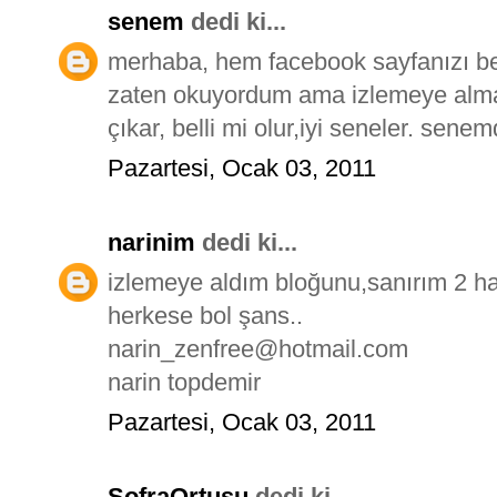
senem
dedi ki...
merhaba, hem facebook sayfanızı b
zaten okuyordum ama izlemeye alma
çıkar, belli mi olur,iyi seneler. se
Pazartesi, Ocak 03, 2011
narinim
dedi ki...
izlemeye aldım bloğunu,sanırım 2 ha
herkese bol şans..
narin_zenfree@hotmail.com
narin topdemir
Pazartesi, Ocak 03, 2011
SofraOrtusu
dedi ki...