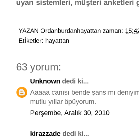
uyarı sistemleri, müşteri anketleri g
YAZAN
Ordanburdanhayattan
zaman:
15:4
Etİketler:
hayattan
63 yorum:
Unknown
dedi ki...
Aaaaa canısı bende şansımı deniyi
mutlu yıllar öpüyorum.
Perşembe, Aralık 30, 2010
kirazzade
dedi ki...