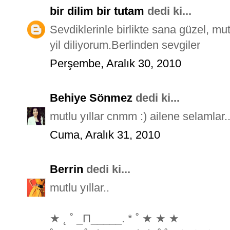
bir dilim bir tutam
dedi ki...
Sevdiklerinle birlikte sana güzel, mu
yil diliyorum.Berlinden sevgiler
Perşembe, Aralık 30, 2010
Behiye Sönmez
dedi ki...
mutlu yıllar cnmm :) ailene selamlar
Cuma, Aralık 31, 2010
Berrin
dedi ki...
mutlu yıllar..
★ ˛ ˚ _Π_____. * ˚ ★ ★ ★