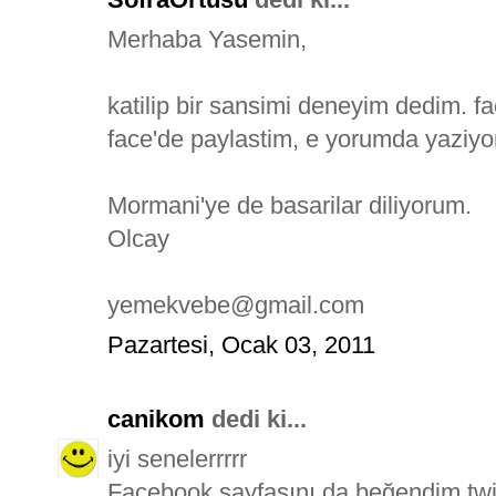
Merhaba Yasemin,
katilip bir sansimi deneyim dedim. fa
face'de paylastim, e yorumda yaziy
Mormani'ye de basarilar diliyorum.
Olcay
yemekvebe@gmail.com
Pazartesi, Ocak 03, 2011
canikom
dedi ki...
iyi senelerrrrr
Facebook sayfasını da beğendim.twit