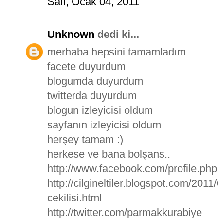
Salı, Ocak 04, 2011
Unknown
dedi ki...
merhaba hepsini tamamladım
facete duyurdum
blogumda duyurdum
twitterda duyurdum
blogun izleyicisi oldum
sayfanın izleyicisi oldum
herşey tamam :)
herkese ve bana bolşans..
http://www.facebook.com/profile.p
http://cilgineltiler.blogspot.com/20
cekilisi.html
http://twitter.com/parmakkurabiye