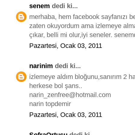
senem
dedi ki...
merhaba, hem facebook sayfanızı b
zaten okuyordum ama izlemeye alma
çıkar, belli mi olur,iyi seneler. se
Pazartesi, Ocak 03, 2011
narinim
dedi ki...
izlemeye aldım bloğunu,sanırım 2 ha
herkese bol şans..
narin_zenfree@hotmail.com
narin topdemir
Pazartesi, Ocak 03, 2011
SofraOrtusu
dedi ki...