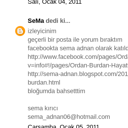
Salı, Ocak 04, 2011
SeMa
dedi ki...
izleyicinim
geçerli bir posta ile yorum bıraktım
facebookta sema adnan olarak katı
http://www.facebook.com/pages/Or
v=info#!/pages/Ordan-Burdan-Haya
http://sema-adnan.blogspot.com/201
burdan.html
bloğumda bahsetttim
sema kırıcı
sema_adnan06@hotmail.com
Çarşamba, Ocak 05, 2011