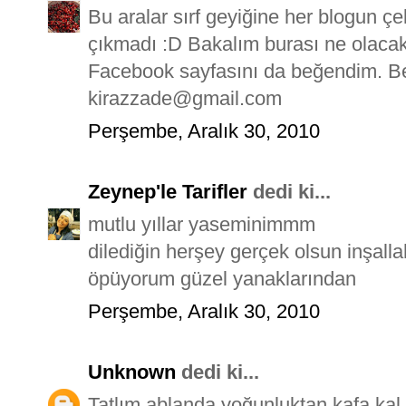
Bu aralar sırf geyiğine her blogun çe
çıkmadı :D Bakalım burası ne olaca
Facebook sayfasını da beğendim. B
kirazzade@gmail.com
Perşembe, Aralık 30, 2010
Zeynep'le Tarifler
dedi ki...
mutlu yıllar yaseminimmm
dilediğin herşey gerçek olsun inşalla
öpüyorum güzel yanaklarından
Perşembe, Aralık 30, 2010
Unknown
dedi ki...
Tatlım ablanda yoğunluktan kafa kal