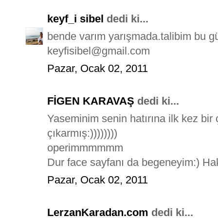
keyf_i sibel
dedi ki...
bende varım yarışmada.talibim bu güze
keyfisibel@gmail.com
Pazar, Ocak 02, 2011
FİGEN KARAVAŞ
dedi ki...
Yaseminim senin hatırına ilk kez bir
çıkarmış:))))))))
operimmmmmm
Dur face sayfanı da begeneyim:) Hak
Pazar, Ocak 02, 2011
LerzanKaradan.com
dedi ki...