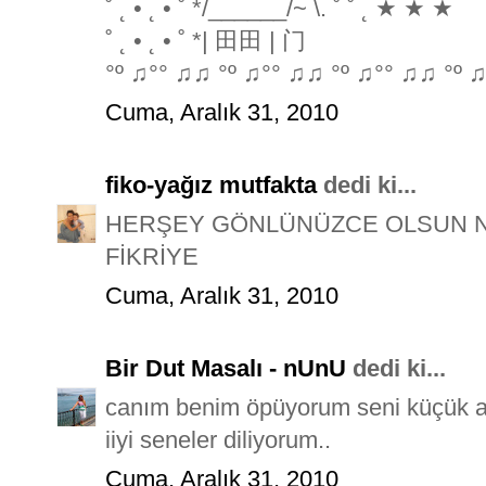
˚ ˛ • ˛ • ˚ */______/~ \. ˚ ˚ ˛ ★ ★ ★
˚ ˛ • ˛ • ˚ *| 田田 | 门
°º ♫°° ♫♫ °º ♫°° ♫♫ °º ♫°° ♫♫ °º ♫
Cuma, Aralık 31, 2010
fiko-yağız mutfakta
dedi ki...
HERŞEY GÖNLÜNÜZCE OLSUN Nİ
FİKRİYE
Cuma, Aralık 31, 2010
Bir Dut Masalı - nUnU
dedi ki...
canım benim öpüyorum seni küçük 
iiyi seneler diliyorum..
Cuma, Aralık 31, 2010