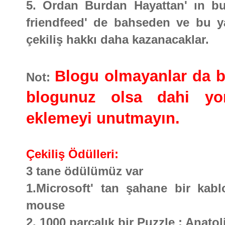
5. Ordan Burdan Hayattan' ın bu 
friendfeed' de bahseden ve bu ya
çekiliş hakkı daha kazanacaklar.
Blogu olmayanlar da bu 
Not:
blogunuz olsa dahi yor
eklemeyi unutmayın.
Çekiliş Ödülleri:
3 tane ödülümüz var
1.Microsoft' tan şahane bir kabl
mouse
2. 1000 parçalık bir Puzzle : Anato